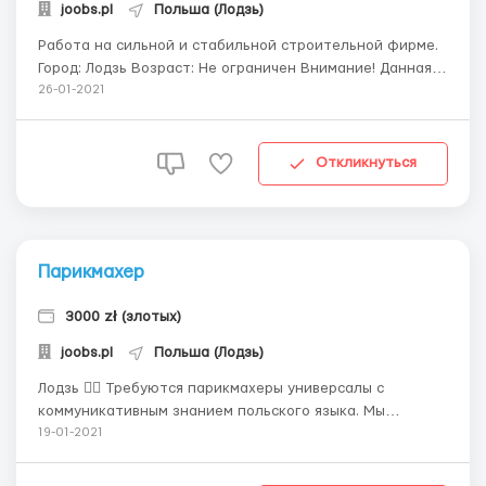
joobs.pl
Польша (Лодзь)
Работа на сильной и стабильной строительной фирме.
Город: Лодзь Возраст: Не ограничен Внимание! Данная
Вакансия рассматривает исключительно специалистов.
26-01-2021
Никаких "помощников" или "я видел как это делать"
Желательно нахождение: Уже в Польше Допуск на
Koparka Jednonaczyniowa...
Откликнуться
Парикмахер
3000 zł (злотых)
joobs.pl
Польша (Лодзь)
Лодзь 💇‍♀ Требуются парикмахеры универсалы с
коммуникативным знанием польского языка. Мы
предлагаем: 📌 Официальное трудойстройство 📌
19-01-2021
Заработная плата: процеты от выработки 40% Звоните
или пишите 📩 +48 884 614 136 ...