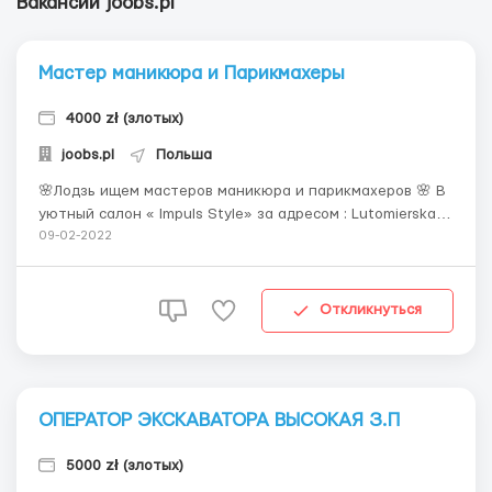
Вакансии joobs.pl
Мастер маникюра и Парикмахеры
4000 zł (злотых)
joobs.pl
Польша
🌸Лодзь ищем мастеров маникюра и парикмахеров 🌸 В
уютный салон « Impuls Style» за адресом : Lutomierska
83, требуются мастера : 1️⃣ Парикмахеры универсалы 2️⃣
09-02-2022
Мастера маникюра 💅 Мы предлагаем уютное,
современное рабочее место, полностью оборудовано
для комфортной ра...
Откликнуться
ОПЕРАТОР ЭКСКАВАТОРА ВЫСОКАЯ З.П
5000 zł (злотых)