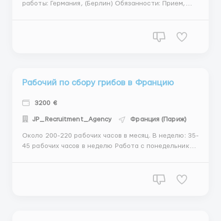
работы: Германия, (Берлин) Обязанности: Прием,
сортировка, хранение и отгрузка товаров на складе
Adidas Подготовка товаров к отгрузке, включая
упаковку и маркировку Использование сканеров и
других технических средств для учета товаров
Собл...
Рабочий по сбору грибов в Францию
3200 €
JP_Recruitment_Agency
Франция (Париж)
Около 200-220 рабочих часов в месяц. В неделю: 35-
45 рабочих часов в неделю Работа с понедельника
по субботу. Воскресенье выходное. Можно без
опыта работы! Есть нормы: 32 или 25 кг в час, в
зависимости от того, где будут работать. Нормы
есть в процессе сбора. Но все люди их выполняют.
Также ...