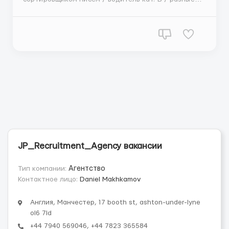
города Что мы предлагаем: ЗП - 20,28 € ( брутто )
почасовая заработная плата, + 25 % ночной бонус,
не облагаемый налогом. + 332 € отпускных в июле,
начиная со 2-го года работы. Вы можете сразу же
пр...
JP_Recruitment_Agency вакансии
Тип компании:
Агентство
Контактное лицо:
Daniel Makhkamov
Англия, Манчестер, 17 booth st, ashton-under-lyne
ol6 7ld
+44 7940 569046, +44 7823 365584