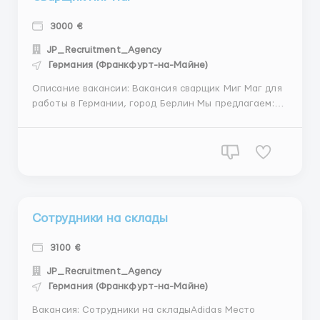
3000 €
JP_Recruitment_Agency
Германия (Франкфурт-на-Майне)
Описание вакансии: Вакансия сварщик Миг Маг для
работы в Германии, город Берлин Мы предлагаем:
Легальное и официальное оформление Страховой
европейский полюс Рабочая форма, инструмент,
служебный автомобиль (топливо за счет
работодателя), Поддержка от русскоговорящего
координатора на ...
Сотрудники на склады
3100 €
JP_Recruitment_Agency
Германия (Франкфурт-на-Майне)
Вакансия: Сотрудники на складыAdidas Место