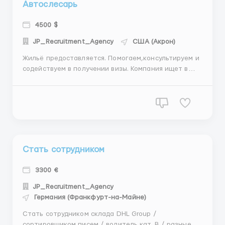
Автослесарь
4500 $
JP_Recruitment_Agency
США (Акрон)
Жильё предоставляется. Помогаем,консультируем и
содействуем в получении визы. Компания ищет в
свой штат опытных автослесарей фур, автобусов,
крупной техники в Чикаго. Требования к кандидатам
• Опыт работы не менее 3 - х лет • Действующие
документы для работы в США • Знание я...
Стать сотрудником
3300 €
JP_Recruitment_Agency
Германия (Франкфурт-на-Майне)
Стать сотрудником склада DHL Group /
сортировщиком писем / водитель кат. B / разные