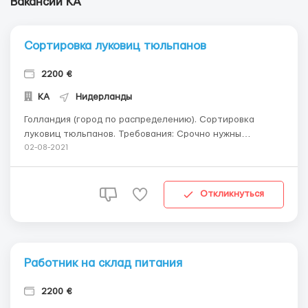
Вакансии КА
Сортировка луковиц тюльпанов
2200 €
КА
Нидерланды
Голландия (город по распределению). Сортировка
луковиц тюльпанов. Требования: Срочно нужны
женщины или пары на сортировку луковиц тюльпанов.
02-08-2021
Возраст: 20 - 50 лет. Знание языка не требуется. По
работе всему обучают. Условия: • Зарплата: 9,5-10,5
евро в час (нетто), от 2200 евро в месяц...
Откликнуться
Работник на склад питания
2200 €