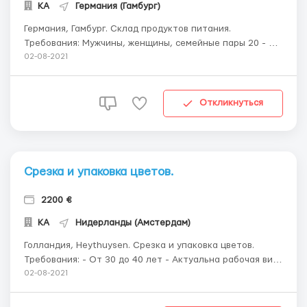
КА
Германия (Гамбург)
Германия, Гамбург. Склад продуктов питания.
Требования: Мужчины, женщины, семейные пары 20 - 55
лет. Желание работать, без вредных привычек. Опыт
02-08-2021
работы и знание языка необязательно, но
приветствуется. Обязанности: Сортировка, упаковка,
комплектация, работа со сканером. Для мужчин
Откликнуться
отгрузка...
Срезка и упаковка цветов.
2200 €
КА
Нидерланды (Амстердам)
Голландия, Heythuysen. Срезкa и упаковкa цветов.
Требования: - От 30 до 40 лет - Актуальна рабочая виза
минимум 3 мес - PESEL - Базовое знание польского -
02-08-2021
Желание работать - Можно без опыта Оплата около
8,72 евро/час чистыми; График: по 8-10 часов в день (в