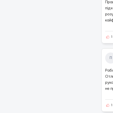
Прац
під
розу
кайф
1
П
Раб
Отл
рук
не 
1