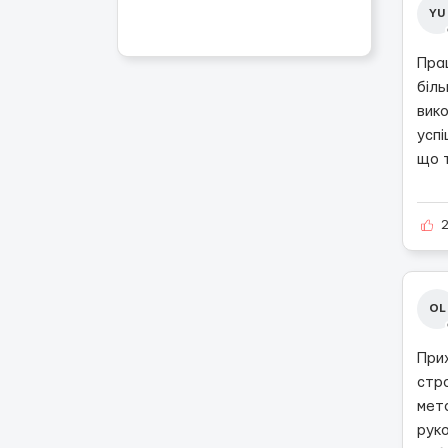
YU
Прац
біль
вико
успі
що 
OL
При
стр
мет
рук