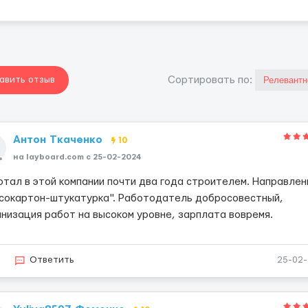
авить отзыв
Cортировать по:
Антон Ткаченко
10
на layboard.com c 25-02-2024
отал в этой компании почти два года строителем. Направлен
псокартон-штукатурка". Работодатель добросовестный,
анизация работ на высоком уровне, зарплата вовремя.
2
Ответить
25-02