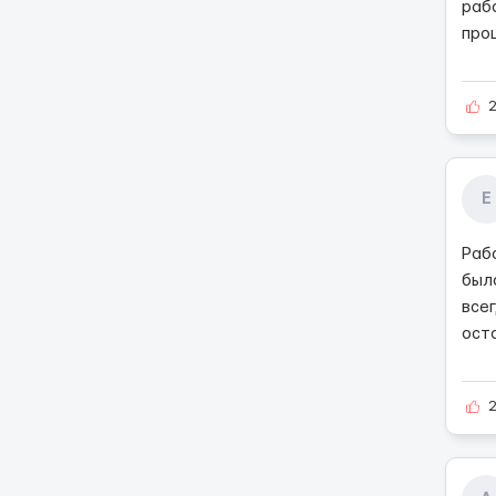
раб
про
Е
Раб
была
всег
ост