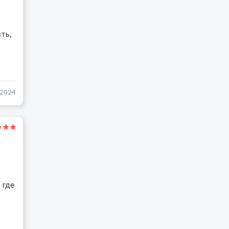
сть,
-2024
 где