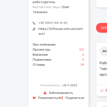
работодатель
Контактное лицо:
Олег
Ткаченко
+38 (063) 149 16 65
Доб
https://kfhouse.com.ua/cont
act/
Про компанию
:
Просмотры
321
АН
Вакансии
0
Подписчики
0
Раб
Отзывы
34
"ги
орг
Пользователь с
26.11.2023
Заблокировать
Пожаловаться
Поделиться