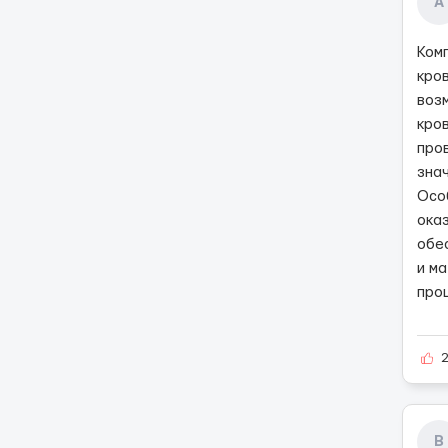
А
Ком
кро
воз
кро
про
зна
Осо
ока
обе
и м
про
В