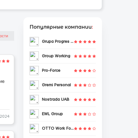
Популярные компании
:
Grupa Progres Sp. z o.o.
Group Working
Pro-Force
ие
Gremi Personal
Nostrada UAB
EWL Group
-2024
OTTO Work Force