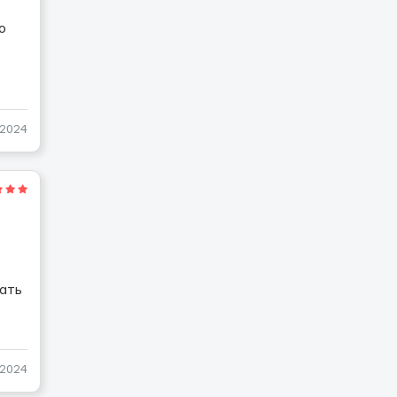
о
-2024
чать
-2024