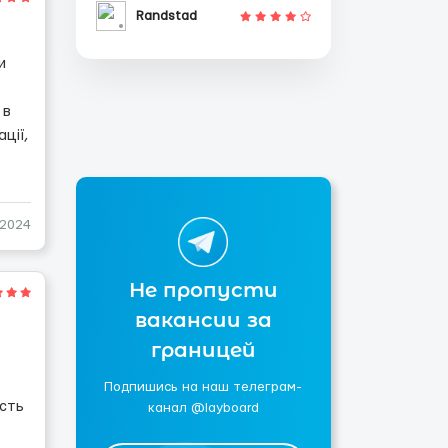
Randstad
и
 в
ації,
-2024
Не пропусти
вакансии за
границей
Подпишись на наш телеграм-
сть
канал @layboard