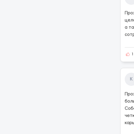
Про
цел
а т
сот
1
К
Про
бол
Соб
чет
кар