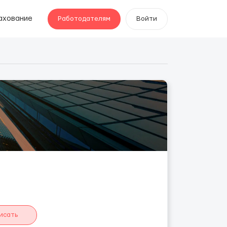
ахование
Работодателям
Войти
исать