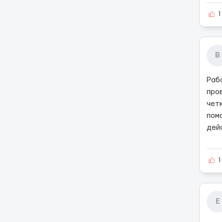
1
В
Раб
про
чет
пом
дей
1
Е