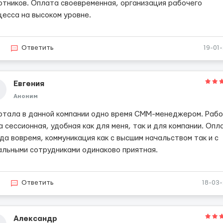
отников. Оплата своевременная, организация рабочего
цесса на высоком уровне.
2
Ответить
19-01
Евгения
Аноним
отала в данной компании одно время СММ-менеджером. Раб
 сессионная, удобная как для меня, так и для компании. Опл
да вовремя, коммуникация как с высшим начальством так и с
альными сотрудниками одинаково приятная.
2
Ответить
18-03
Александр