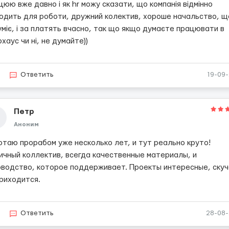
юю вже давно і як hr можу сказати, що компанія відмінно
ходить для роботи, дружний колектив, хороше начальство, щ
міє, і за платять вчасно, так що якщо думаєте працювати в
хаус чи ні, не думайте))
Ответить
19-09
Петр
Аноним
отаю прорабом уже несколько лет, и тут реально круто!
ичный коллектив, всегда качественные материалы, и
оводство, которое поддерживает. Проекты интересные, ску
приходится.
Ответить
28-08