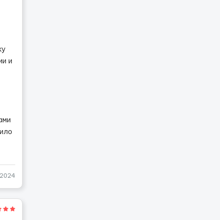
ку
ии и
ами
чило
-2024