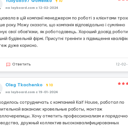
Yuliya8597 Фоменко
10
на layboard.com c 12-02-2024
ювала в цій компанії менеджером по роботі з клієнтами трох
ше року. Можу сказати, що компанія відповідально і сумлінно
нує свої обов'язки, як роботодавець. Хороший досвід роботи
шній будівельній фірмі. Присутні тренінги з підвищення кваліфік
теж дуже корисно.
2
Ответить
12-02
Oleg Tkachenko
10
на layboard.com c 19-01-2024
ходилось сотрудничать с компанией Kaif House, работал по
оительной вакансии: кровельные работы, монтаж
аллочерепицы. Хочу отметить профессионализм и порядочно
оводства, дружный коллектив высококвалифицированных