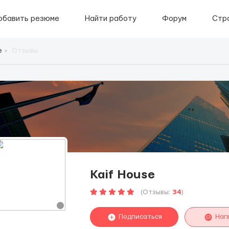
обавить резюме
Найти работу
Форум
Стр
e
Отзывы
Kaif House
(Отзывы:
34
)
Подписаться
Нап