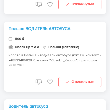
...
Откликнуться
Польша ВОДИТЕЛЬ АВТОБУСА
1100 $
Klosok Sp z o o
Польша (Катовице)
Работа в Польше - водитель автобуса (кат. D), контакт -
+48533485828 Компания "Кłosok" „Клосок") приглашает
на работу водителей кат. D для обслуживания
26-10-2023
автобусов. Основной задачей водителя автобуса,
работающего на регулярных городских маршрутах,
является перевозка пассажиро...
Откликнуться
Водитель автобуса