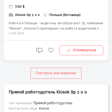
1100 $
Klosok Sp z o o
Польша (Катовице)
Работа в Польше - водитель автобуса (кат. D), Компания
"Кłosok" „Клосок") приглашает на работу водителей кат.
D для обслуживания автобусов. Работодатель
11-04-2023
обеспечивает легальное трудоустройство,
страхование, жильё. Место работы: Катовице и окраина
горона (3 часа от границ...
Откликнуться
Смотреть все вакансии
Прямой работодатель Klosok Sp z o o
Тип компании:
Прямой работодатель
Контактное лицо:
Klosok