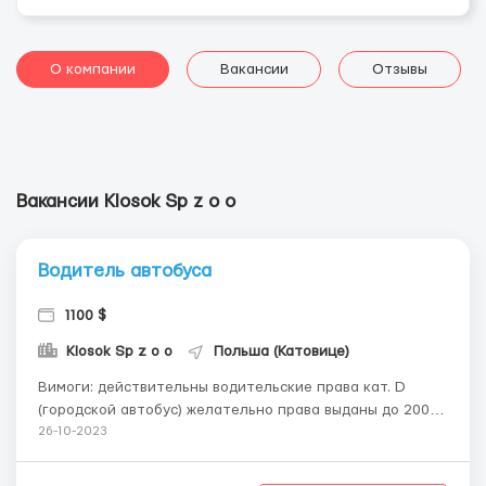
О компании
Вакансии
Отзывы
Вакансии Klosok Sp z o o
Водитель автобуса
1100 $
Klosok Sp z o o
Польша (Катовице)
Вимоги: действительны водительские права кат. D
(городской автобус) желательно права выданы до 2008
года • открыта виза или биометрический паспорт Де
26-10-2023
працювати? KATOWICE Умови роботи: зарплата от 1100
$ в месяц • проживание: квартира со всеми удобствами