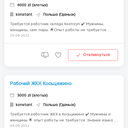
4000 zł (злотых)
konstant
Польша (Гданьск)
Требуется работник склада Kostrzyn ✔️ Мужчины,
женщины, сем. пары. 🌟Опыт работы не требуется.
Требуется коммуникативный польский язык ⏱️ график
09-08-2022
до 12 ч в день ...
Откликнуться
Рабочий ЖКХ Косьцежино
3000 zł (злотых)
konstant
Польша (Гданьск)
Требуется работник ЖКХ в Косьцежино ✔️ Мужчины и
женщины 🌟 опыт работы не требуется. Знание языка -
не требуется. ⏱️график 5-8 ч в день 💰18-19 zł netto в
09-08-2022