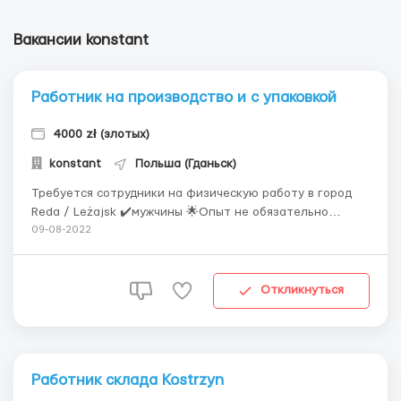
Вакансии konstant
Работник на производство и с упаковкой
4000 zł (злотых)
konstant
Польша (Гданьск)
Требуется сотрудники на физическую работу в город
Reda / Leżajsk ✔️мужчины 🌟Опыт не обязательно
Работа на производстве и с упаковкой блоков на
09-08-2022
поддонах Польский язык не требуе...
Откликнуться
Работник склада Kostrzyn