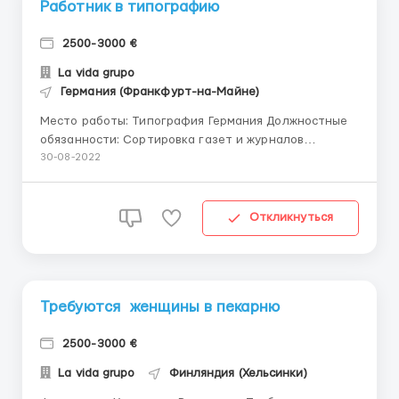
Работник в типографию
2500-3000 €
La vida grupo
Германия (Франкфурт-на-Майне)
Место работы: Типография Германия Должностные
обязанности: Сортировка газет и журналов
Упаковка газет и журналов Требования: Мужчины,
30-08-2022
женщины, семейные пары Возраст до 60 лет
Условия: Работа 8-10 час/день, 5-6 дней в неделю
Оплата 10€/час (нетто) Довоз до работы и с работы
Откликнуться
предоставляет...
Требуются женщины в пекарню
2500-3000 €
La vida grupo
Финляндия (Хельсинки)