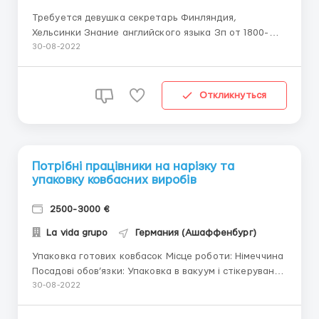
Требуется девушка секретарь Финляндия,
Хельсинки Знание английского языка Зп от 1800-
2000 евро в месяц, график работы с 9 до 19, суббота
30-08-2022
и воскресенье выходной, но всегда на связи, жильё
предоставляется бесплатно Обеды бесплатно ...
Откликнуться
Потрібні працівники на нарізку та
упаковку ковбасних виробів
2500-3000 €
La vida grupo
Германия (Ашаффенбург)
Упаковка готових ковбасок Місце роботи: Німеччина
Посадові обов’язки: Упаковка в вакуум і стікерування
продукції; Упаковка салямі, шинки, та різні нарізки
30-08-2022
ковбасних виробів, Підготовка продукції на видачу
Вимоги: Польська віза або біометрія Чоловіки, Жінки,