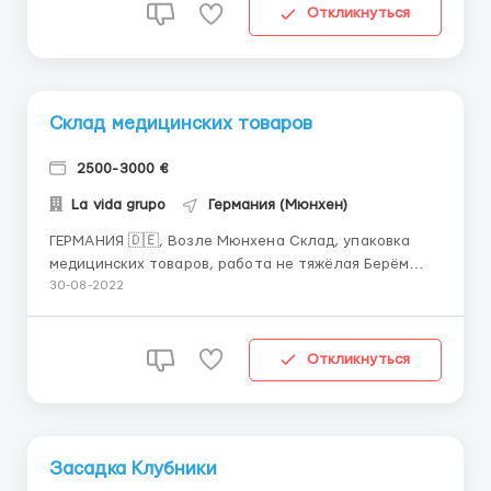
виробництві печива, не складна, чисто жіноча ...
Откликнуться
Склад медицинских товаров
2500-3000 €
La vida grupo
Германия (Мюнхен)
ГЕРМАНИЯ 🇩🇪, Возле Мюнхена Склад, упаковка
медицинских товаров, работа не тяжёлая Берём
женщин до 55 лет. Помогаем с оформлением 24
30-08-2022
параграфа, на работу сразу Оплата: 10 евро в час,
8-10 часов в день, 5-6 дней в неделю Проживание:
300 евро, предоплаты за жилье нет, хорошие
Откликнуться
условия ...
Засадка Клубники