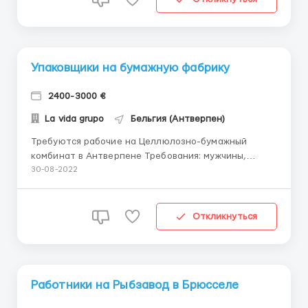
упаковка конечного прод...
Упаковщики на бумажную фабрику
2400-3000 €
La vida grupo
Бельгия (Антверпен)
Требуются рабочие на Целлюлозно-бумажный
комбинат в Антверпене Требования: мужчины,
женщины а также семейные пары 20-55 лет. Знание
30-08-2022
языка желательно, но необязательно, по сколько
весь трудовой коллектив русскоговорящий. Опыт не
требуется, всему необходимому научат. Отсутствие
Откликнуться
вредных привычек ...
Работники на Рыбзавод в Брюсселе