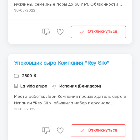
мужчины, семейные пары до 60 лет. Обязанности:
сортировка продукции; упаковка, стикеровка
30-08-2022
товара. Испания, Мадрид Работа не тяжелая,
чистая. Заработная плата: 17 евро в час. График
работы: 5 дней в неделю, с 8.00 до 18.00, можно
Откликнуться
брать переработку. Дв...
Упаковщик сыра Компания "Rey Silo"
2500 $
La vida grupo
Испания (Бенидорм)
Место работы: Леон Компания производитель сыра в
Испании "Rey Silo" обьявила набор персонала
Требования: Наличие действующих документов, без
30-08-2022
судимостей и депортаци, желание работать, знание
не обязательно(Бригадиры назначта курсы и будут
обучать бесплатно) Условия работы: 5 дне...
Откликнуться