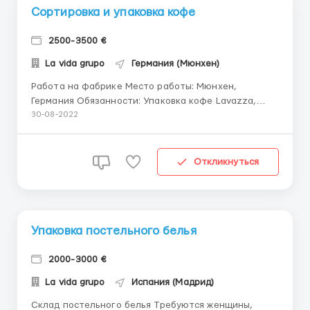
Сортировка и упаковка кофе
2500-3500 €
La vida grupo
Германия (Мюнхен)
Работа на фабрике Место работы: Мюнхен,
Германия Обязанности: Упаковка кофе Lavazza,
сортировка, контроль качества, упаковка для
30-08-2022
транспортировки, стикеровка Требование :
Мужчины, женщины, семейные пары Польская виза,
биометрический паспорт. Возраст от 18 до 60 лет
Откликнуться
Условия: График по 10 часов 6...
Упаковка постельного белья
2000-3000 €
La vida grupo
Испания (Мадрид)
Склад постельного белья Требуются женщины,