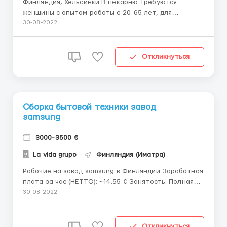
Финляндия, Хельсинки В пекарню Требуются
женщины с опытом работы с 20-65 лет, для
приготовления домашней выпечки и хлеба
30-08-2022
Обязаности: работа по калькуляционным картам,
выпечка багетов, булок, хлеба, пиццы. Зарплата: 14
евро в час В день, работать по 10 часов Жилье:
Откликнуться
предоставляет работодатель, эт...
Сборка бытовой техники завод
samsung
3000-3500 €
La vida grupo
Финляндия (Иматра)
Рабочие на завод samsung в Финляндии Заработная
плата за час (НЕТТО): ~14.55 € Занятость: Полная
Знание языка: Не обязательно Проживание:
30-08-2022
Бесплатно Стоимость вакансии: Платно
Обязанности: монтаж, сборка элементов бытовой
техники (стиральные машинки, холодильники),
Откликнуться