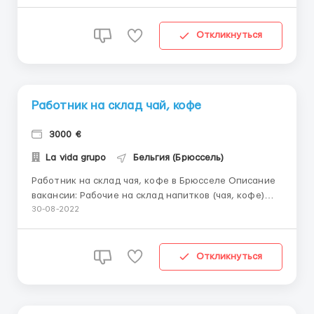
Громадяни України, хто отримав на місці документи
на право роботи, картка А. Жінки, зі знанням
англійської мови (В1). Потрібні оператори – вир...
Откликнуться
Работник на склад чай, кофе
3000 €
La vida grupo
Бельгия (Брюссель)
Работник на склад чая, кофе в Брюсселе Описание
вакансии: Рабочие на склад напитков (чая, кофе)
Требования: - знание языка не требуется
30-08-2022
(руководители русскоговорящие); - опыт работы не
имеет значения; Должностные обязанности: - для
женщин: упаковка и стикеровка товара,
Откликнуться
конвейерная лента. - д...