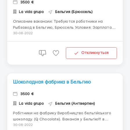
3500 €
La vida grupo
Бельгия (Брюссель)
Описание вакансии: Требуются работники на
Рыбзавод в Бельгию, Брюссель Условия: Зарплата
14€ в час 6 дней в неделю. График: Количество
30-08-2022
рабочих часов минимум 9-10 максимум 12 в день..
Жильё: за счет работодателя в комнате по 2
человека. находится 4 км от работы. Возможность
Откликнуться
взятия аванс...
Шоколадная фабрика в Бельгию
3500 €
La vida grupo
Бельгия (Антверпен)
Робітники на фабрику Виробництво бельгійського
шоколаду. (Q Chocolate). Вакансія у Бельгію!!! в
Синт-Никласе Вартість оформлення 150 евро
30-08-2022