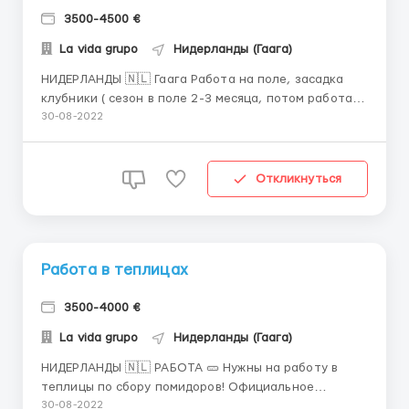
3500-4500 €
La vida grupo
Нидерланды (Гаага)
НИДЕРЛАНДЫ 🇳🇱 Гаага Работа на поле, засадка
клубники ( сезон в поле 2-3 месяца, потом работа
на самой фабрике по сортировке клубники ).
30-08-2022
Оплата: 💰 Брутто: ~ 13,5 €/час, точная сумма
выплат колеблется от вашего возраста и
количество отработанных часов в неделю ).
Откликнуться
Выплаты еженедельно. Первая...
Работа в теплицах
3500-4000 €
La vida grupo
Нидерланды (Гаага)
НИДЕРЛАНДЫ 🇳🇱 РАБОТА 🥒 Нужны на работу в
теплицы по сбору помидоров! Официальное
трудоустройство. ОБЯЗАТЕЛЬНО : биометрический
30-08-2022