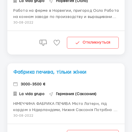
La vida grupo
Норвегия (Осло)
Работа на ферме в Норвегии, пригород Осло Работа
на конном заводе по производству и выращиванию
племенных лошадей. Работа для мужчин,
30-08-2022
приветствуются семейные пары. 19€ зарплата в час
Рабочий персонал / Работник на ферму Уход и
досмотр за лошадьми, кормление, выгуливание и
Откликнуться
пробежк...
Фабрика печива, тільки жінки
3000-3500 €
La vida grupo
Германия (Саксония)
НІМЕЧЧИНА ФАБРИКА ПЕЧИВА Місто Латерн, під
кордом з Нідерландами, Нижня Саксонія Потрібно 30
жінок до 50 років, забираємо на оформлення 24
30-08-2022
параграфу та легальну роботу Оформлення 2
тижня, сидимо просто в хостелі Робота на лініях при