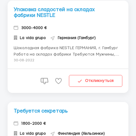
Упаковка сладостей на складах
фабрики NESTLE
3000-4000 €
La vida grupo
Германия (Гамбург)
Шоколадная фабрика NESTLE ГЕРМАНИЯ, г. Гамбург
Работа на складах фабрики Требуются Мужчины,
женщины и семейные пары до 50 лет. Суть работы:
30-08-2022
сортировка товара, упаковка товара в коробки,
наклейка этикеток на товары и на коробки, коробки
ставим на палеты. Работа в быстром темпе
Откликнуться
Помогаем с ...
Требуется секретарь
1800-2000 €
La vida grupo
Финляндия (Хельсинки)