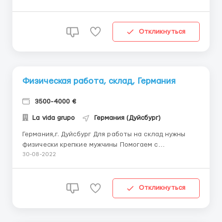
паспорт или паспорт ЕС, БСН номер и банковская
карта (если что-то отсутсвует пишите в Директ
согласуем) Оплата: БРУТТО: 14,5€/ час
Откликнуться
Официальное трудоустройс...
Физическая работа, склад, Германия
3500-4000 €
La vida grupo
Германия (Дуйсбург)
Германия,г. Дуйсбург Для работы на склад нужны
физически крепкие мужчины Помогаем с
оформлением 24 параграфа Обязаногсти:
30-08-2022
Переупаковка Разных товаров с больших поддонов.
Также работа на мини-автокарах, не сложно. Из
контейнера берут автокаром поддоны на
Откликнуться
перегрузку и переупаковку 💰 Оп...