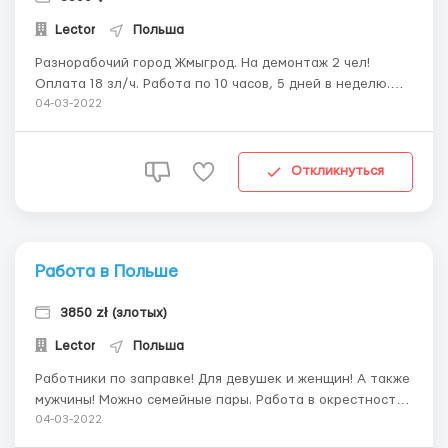
Lector
Польша
Разнорабочий город Жмыгрод. На демонтаж 2 чел!
Оплата 18 зл/ч. Работа по 10 часов, 5 дней в неделю.
Жилье предоставляется. 250зл за ком.услуги. Марина
04-03-2022
+48 881 583 246
Откликнуться
Работа в Польше
3850 zł (злотых)
Lector
Польша
Работники по заправке! Для девушек и женщин! А также
мужчины! Можно семейные пары. Работа в окрестностях
Быдгоща (Ковалево поморское). График по 12 час.
04-03-2022
Главное условие: знание польского языка для девушки!