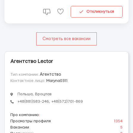
Нужно уметь писать (работа на кассе). Оплата на
период обучения 16 зл/ч, с слел мес 18...
Откликнуться
Смотреть все вакансии
Агентство Lector
Тип компании:
Агентство
Контактное лицо:
Maryna0311
Польша, Вроцлав
+48(881)583-246, +48(572)701-869
Про компанию
:
Просмотры профиля
1354
Вакансии
5