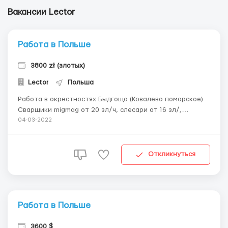
Вакансии Lector
Работа в Польше
3800 zł (злотых)
Lector
Польша
Работа в окрестностях Быдгоща (Ковалево поморское)
Сварщики migmag от 20 зл/ч, слесари от 16 зл/,
механики -электрики от 18 зл/ч. Проживание
04-03-2022
предоставляется проживание, график 12 час + раб
суббота. Марина +48 881 583 246 ...
Откликнуться
Работа в Польше
3600 $