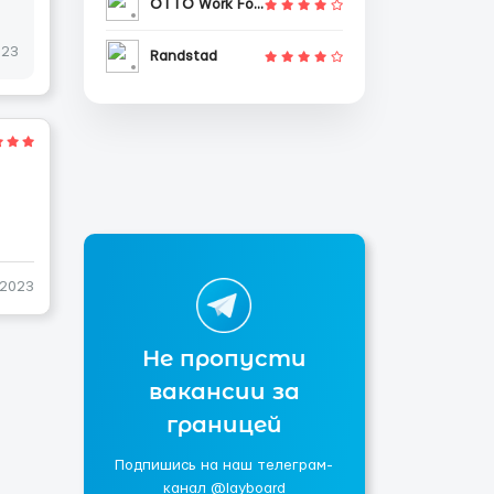
OTTO Work Force
023
Randstad
-2023
Не пропусти
вакансии за
границей
Подпишись на наш телеграм-
канал @layboard