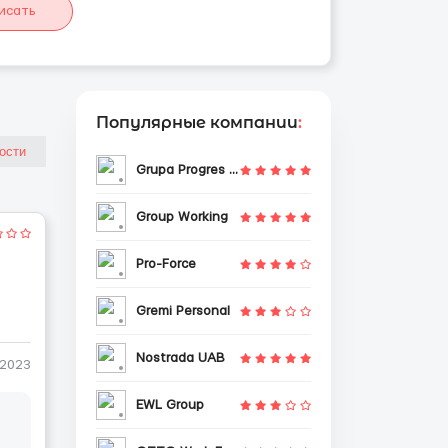
исать
Популярные компании
:
Grupa Progres Sp. z o.o.
Group Working
Pro-Force
Gremi Personal
Nostrada UAB
-2023
EWL Group