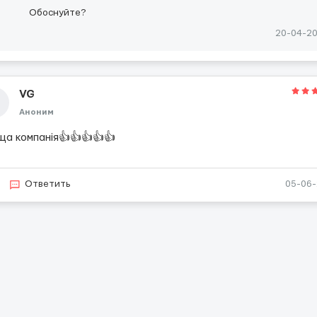
Обоснуйте?
20-04-2
VG
Аноним
ща компанія👍👍👍👍👍
Ответить
05-06