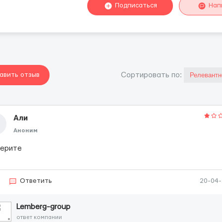
Подписаться
Нап
авить отзыв
Cортировать по:
Али
Аноним
верите
Ответить
20-04
Lemberg-group
ответ компании