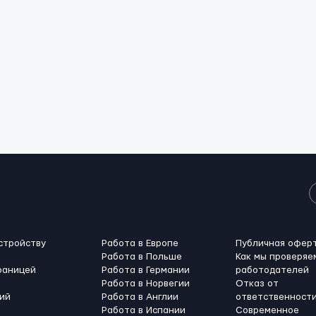
стройству
Работа в Европе
Публичная офер
Работа в Польше
Как мы проверяе
раницей
Работа в Германии
работодателей
Работа в Норвегии
Отказ от
ий
Работа в Англии
ответственност
Работа в Испании
Современное