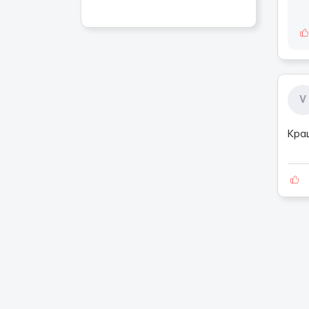
V
Кра