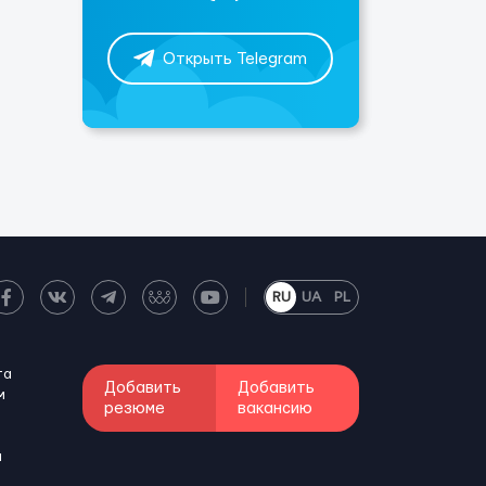
Открыть Telegram
RU
UA
PL
та
Добавить
Добавить
м
резюме
вакансию
и