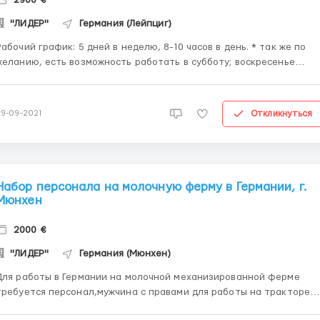
2900 €
"ЛИДЕР"
Германия (Лейпциг)
абочий график: 5 дней в неделю, 8-10 часов в день. * так же по
желанию, есть возможность работать в субботу; воскресенье
дной. Требования к кандидатам: - мужчины, женщины,
ейные пары; - возраст от 18 до 60 лет; - можно без опыта
работы (обучение на месте (оплачиваемая стажиров...
Откликнуться
29-09-2021
Набор персонала на молочную ферму в Германии, г.
Мюнхен
2000 €
"ЛИДЕР"
Германия (Мюнхен)
Для работы в Германии на молочной механизированной ферме
требуется персонал,мужчина с правами для работы на тракторе
авка: 10 евро в час. Месячный заработок составляет от 1900