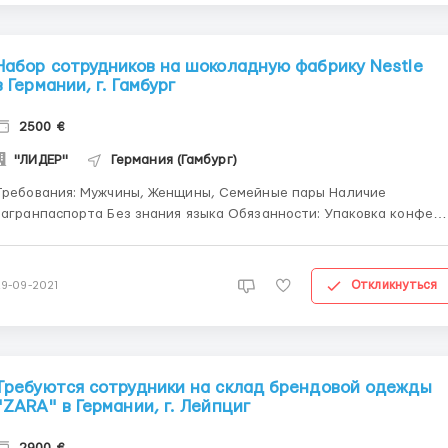
Набор сотрудников на шоколадную фабрику Nestle
в Германии, г. Гамбург
2500 €
"ЛИДЕР"
Германия (Гамбург)
бования: Мужчины, Женщины, Семейные пары Наличие
агранпаспорта Без знания языка Обязанности: Упаковка конфет и
еченья в коробки Контроль качества продукции Оплата: 12 евро/
нетто График: 5-6 дней в неделю (суббота по желанию - 8
часов подработка) Часы работы: 8 часов/ден...
Откликнуться
29-09-2021
Требуются сотрудники на склад брендовой одежды
"ZARА" в Германии, г. Лейпциг