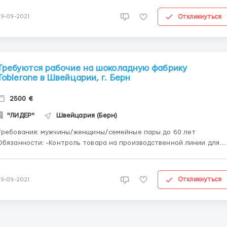
 в месяц. Работа по 8 часов в две смены утренние и вечерние
смены Выходные по договрённости. Минимум 1 вых...
Откликнуться
29-09-2021
Требуются рабочие на шоколадную фабрику
Toblerone в Швейцарии, г. Берн
2500 €
"ЛИДЕР"
Швейцария (Берн)
Требования: мужчины/женщины/семейные пары до 60 лет
занности: -Контроль товара на производственной линии для
обеспечения непрерывности производства; -Упаковка и
ортировка готовой продукции; -Контроль качества, отбраковка
товой продукции. Оплата труда: 12 евро/час нетто (работа в
Откликнуться
29-09-2021
ых...