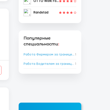
OTTO Work Force
Randstad
Популярные
специальности
:
Работа Фермером за границей
1
→
Работа Водителем за границей
1
→