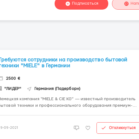
Подписаться
Нап
Требуются сотрудники на производство бытовой
техники "MIELE" в Германии
2500 €
"ЛИДЕР"
Германия (Падерборн)
Немецкая компания “MIELE & CIE KG” ― известный производитель
бытовой техники и профессионального оборудования премиум-
 Фабрика и её центральный офис находятся в г. Гютерсло в
нии. Набираем на линию монтажа и упаковки: мужчины, также
женщин/семейные пары возраст: м...
Откликнуться
29-09-2021