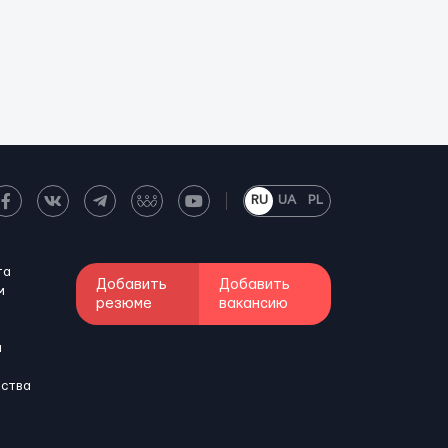
RU
UA
PL
та
Добавить
Добавить
м
резюме
вакансию
и
бства