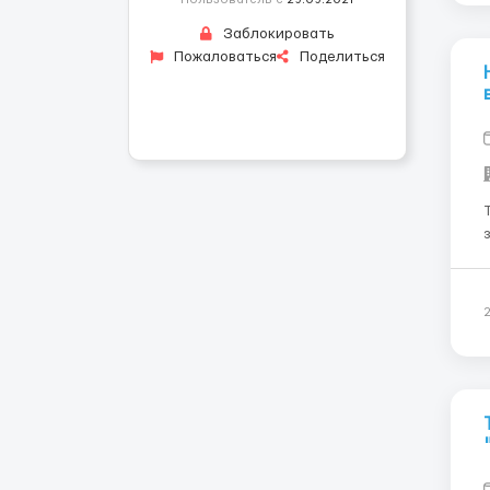
Заблокировать
Пожаловаться
Поделиться
Тре
з
п
час 