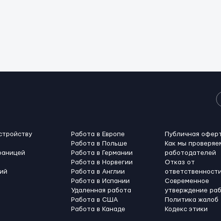
стройству
Работа в Европе
Публичная офер
Работа в Польше
Как мы проверяе
раницей
Работа в Германии
работодателей
Работа в Норвегии
Отказ от
ий
Работа в Англии
ответственност
Работа в Испании
Современное
Удаленная работа
утверждение ра
Работа в США
Политика жалоб
Работа в Канадe
Кодекс этики