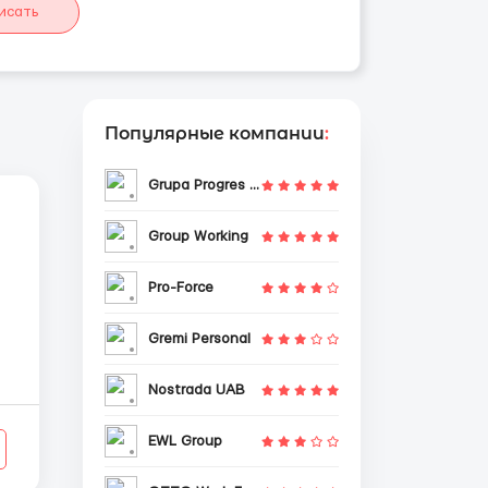
исать
Популярные компании
:
Grupa Progres Sp. z o.o.
Group Working
Pro-Force
Gremi Personal
Nostrada UAB
EWL Group