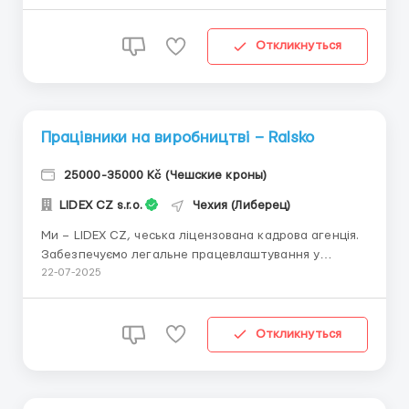
проживанням, транспортом, усіма документами,
чеською візою та з навчанням. Ми гарантуємо чесні
умови та особистий підхід до кожного У
Откликнуться
виробничому...
Працівники на виробництві – Ralsko
25000-35000 Kč (Чешские кроны)
LIDEX CZ s.r.o.
Чехия (Либерец)
Ми – LIDEX CZ, чеська ліцензована кадрова агенція.
Забезпечуємо легальне працевлаштування у
перевірених компаніях по всій Чехії. Допоможемо з
22-07-2025
проживанням, транспортом, усіма документами,
чеською візою (обов’язково) та з навчанням на
робочому місці. Чесні умови й особистий підхід — ...
Откликнуться