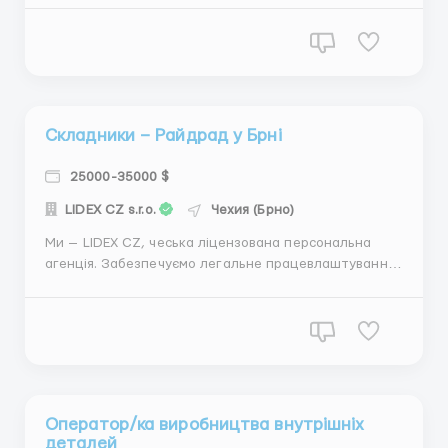
проживанням, транспортом, усіма документами,
чеською візою та з навчанням. Чесні умови й
індивідуальний підхід — для нас само собою
зрозумілі....
Складники – Райдрад у Брні
25000-35000 $
LIDEX CZ s.r.o.
Чехия (Брно)
Ми — LIDEX CZ, чеська ліцензована персональна
агенція. Забезпечуємо легальне працевлаштування
в перевірених компаніях по всій Чехії. Допоможемо з
проживанням, транспортом, усіма документами,
чеською візою та з навчанням. Чесні умови й
індивідуальний підхід — для нас само собою
зрозумілі....
Оператор/ка виробництва внутрішніх
деталей