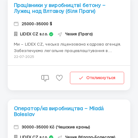
Працівники у виробництві бетону –
Лужец над Влтавоу (біля Праги)
25000-35000 $
LIDEX CZ s.r.o.
Чехия (Прага)
Ми – LIDEX CZ, чеська ліцензована кадрова агенція.
Забезпечуємо легальне працевлаштування в
перевірених компаніях по всій Чехії. Допоможемо з
22-07-2025
проживанням, транспортом, усіма документами,
чеською візою (обов’язково) та з навчанням на
робочому місці. Чесні умови й особистий підхід — ...
Откликнуться
Оператор/ка виробництва – Mladá
Boleslav
30000-35000 Kč (Чешские кроны)
LIDEX CZ s.r.o.
Чехия (Млада-Болеслав)