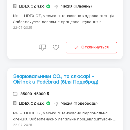
LIDEX CZ s.r.o.
Чехия (Пльзень)
Ми — LIDEX CZ, чеська ліцензована кадрова агенція.
Забезпечуємо легальне працевлаштування в
перевірених компаніях по всій Чехії. Допоможемо з
22-07-2025
проживанням, транспортом, усіма документами,
чеською візою та з навчанням. Чесні умови й
індивідуальний підхід — для нас само собою
Откликнуться
зрозумілі. ...
Зварювальники CO₂ та слюсарі –
Okřinek u Poděbrad (біля Подєбрад)
35000-45000 $
LIDEX CZ s.r.o.
Чехия (Подебрады)
Ми — LIDEX CZ, чеська ліцензована персональна
агенція. Забезпечуємо легальне працевлаштування
в перевірених компаніях по всій Чехії. Допоможемо з
22-07-2025