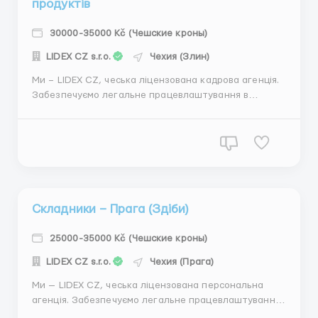
продуктів
30000-35000 Kč (Чешские кроны)
LIDEX CZ s.r.o.
Чехия (Злин)
Ми – LIDEX CZ, чеська ліцензована кадрова агенція.
Забезпечуємо легальне працевлаштування в
перевірених компаніях по всій Чехії. Допоможемо з
проживанням, транспортом, усіма документами,
чеською візою (обов’язково) та з навчанням на
робочому місці. Чесні умови й особистий підхід — ...
Складники – Прага (Здіби)
25000-35000 Kč (Чешские кроны)
LIDEX CZ s.r.o.
Чехия (Прага)
Ми — LIDEX CZ, чеська ліцензована персональна
агенція. Забезпечуємо легальне працевлаштування
в перевірених компаніях по всій Чехії. Допоможемо з