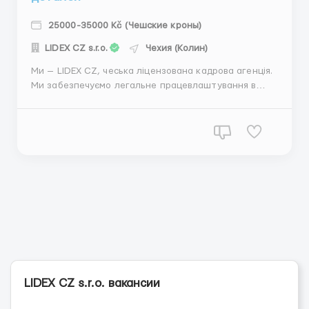
25000-35000 Kč (Чешские кроны)
LIDEX CZ s.r.o.
Чехия (Колин)
Ми — LIDEX CZ, чеська ліцензована кадрова агенція.
Ми забезпечуємо легальне працевлаштування в
перевірених компаніях по всій Чехії. Допоможемо з
проживанням, транспортом, усіма документами,
чеською візою (яка завжди потрібна) та з навчанням.
Чесні умови та індивідуальний підхід — для нас...
LIDEX CZ s.r.o. вакансии