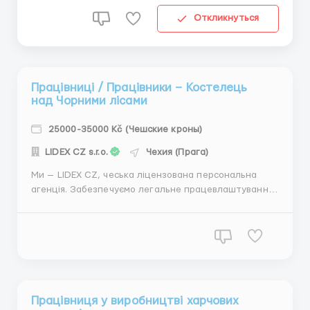
візою (обов’язково) та проведемо інструктаж на
робочому місці. Чесні умови й індивідуальний підхід ...
Откликнуться
Працівниці / Працівники – Костелець
над Чорними лісами
25000-35000 Kč (Чешские кроны)
LIDEX CZ s.r.o.
Чехия (Прага)
Ми — LIDEX CZ, чеська ліцензована персональна
агенція. Забезпечуємо легальне працевлаштування
в перевірених компаніях по всій Чехії. Допоможемо з
проживанням, транспортом, усіма документами та
чеською візою, а також з навчанням. Чесні умови й
індивідуальний підхід — для нас само собою зр...
Працівниця у виробництві харчових