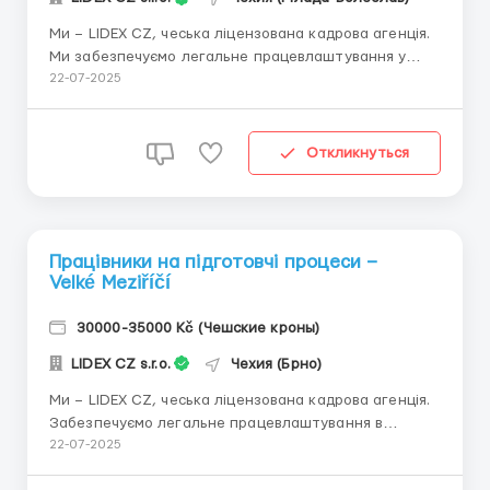
Ми – LIDEX CZ, чеська ліцензована кадрова агенція.
Ми забезпечуємо легальне працевлаштування у
перевірених компаніях по всій Чехії. Допомагаємо з
22-07-2025
проживанням, транспортом, усіма документами,
чеською візою (яка завжди потрібна) та з
проведенням інструктажу. Ми гарантуємо чесні
Откликнуться
умови та особисти...
Працівники на підготовчі процеси –
Velké Meziříčí
30000-35000 Kč (Чешские кроны)
LIDEX CZ s.r.o.
Чехия (Брно)
Ми – LIDEX CZ, чеська ліцензована кадрова агенція.
Забезпечуємо легальне працевлаштування в
перевірених компаніях по всій Чехії. Допоможемо з
22-07-2025
проживанням, транспортом, документами, чеською