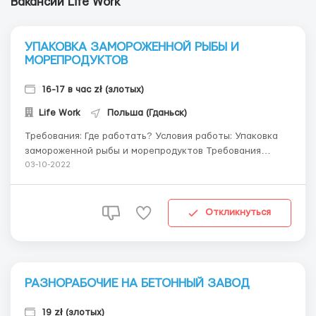
Вакансии Life Work
УПАКОВКА ЗАМОРОЖЕННОЙ РЫБЫ И
МОРЕПРОДУКТОВ
16-17 в час zł (злотых)
Life Work
Польша (Гданьск)
Требования: Где работать? Условия работы: Упаковка
замороженной рыбы и морепродуктов Требования
🔻Опыт работы – не требуется; 🔻Возраст от 18 до 55
03-10-2022
лет; 🔻Польский язык – не требуется. Условия работы
🔻официальное трудоустройство, тр...
Откликнуться
РАЗНОРАБОЧИЕ НА БЕТОННЫЙ ЗАВОД
19 zł (злотых)