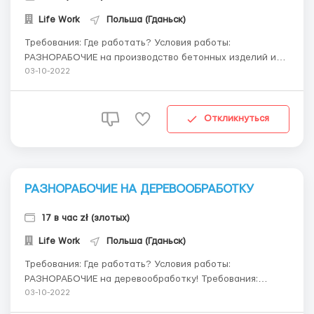
Life Work
Польша (Гданьск)
Требования: Где работать? Условия работы:
РАЗНОРАБОЧИЕ на производство бетонных изделий и
плит! Требования 🔻опыт работы в строительстве;
03-10-2022
🔻хорошая физическая форма; 🔻иметь мануальные
способности; 🔻Польский язык – понимание; 🔻Возраст
20-...
Откликнуться
РАЗНОРАБОЧИЕ НА ДЕРЕВООБРАБОТКУ
17 в час zł (злотых)
Life Work
Польша (Гданьск)
Требования: Где работать? Условия работы:
РАЗНОРАБОЧИЕ на деревообработку! Требования:
🔻опыт работы не требуется; 🔻хорошая физическая
03-10-2022
форма; 🔻иметь мануальные способности; 🔻Польский