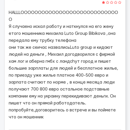
HALLLOOOOOOOOOOOOOOOOOOOOOOOOOOOO
O
Я случаено искал работу и наткнулся на его жену
етого мошенника михаила Luto Group Bibikova ,она
передала ему трубку телефона
они так же сеичас назвалисьLuto group и кидают
людей на деньги , Михаил догодворился с фирмой
хам лог и аберна гмбх с ландchут город и пишет
большие зарплаты для людей и бесплатное жилье,
по приезду уже жилье платное 400-500 евро и
зарпата считают по норме , в конце месяца люди
получают 700 800 евро остальное подставные
компании ему на украину перекидивают деньги. Он
пишет что он прямой работодатель.
попробуйте,договоритесь о встрече и вы поймете
что он мошенник