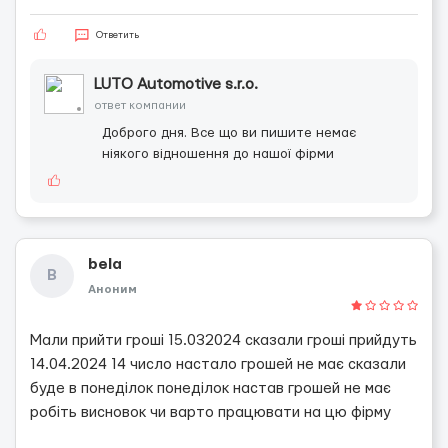
Ответить
LUTO Automotive s.r.o.
ответ компании
Доброго дня. Все що ви пишите немає
ніякого відношення до нашої фірми
bela
B
Аноним
Мали прийти гроші 15.032024 сказали гроші прийдуть
14.04.2024 14 число настало грошей не має сказали
буде в понеділок понеділок настав грошей не має
робіть висновок чи варто працювати на цю фірму