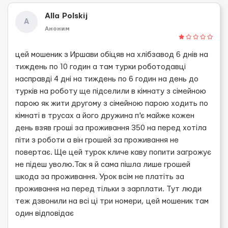
Alla Polskij
A
Аноним
цей мошеник з Иршави обіцяв на хлібзавод 6 днів на
тиждень по 10 годин а там турки роботодавці
насправді 4 дні на тиждень по 6 годин на день до
турків на роботу ще підселили в кімнату з сімейною
парою як жити другому з сімейною парою ходить по
кімнаті в трусах а його дружина п'є майже кожен
день взяв гроші за проживання 350 на перед хотіла
піти з роботи а він грошей за проживання не
повертає. Ще цей турок кличе каву попити загрожує
не підеш уволю.Так я й сама пішла лише грошей
шкода за проживання. Урок всім не платіть за
проживання на перед тільки з зарплати. Тут люди
теж дзвонили на всі ці три номери, цей мошеник там
один відповідає