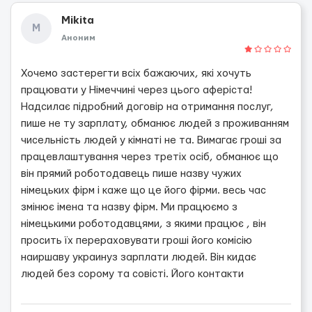
Mikita
M
Аноним
Хочемо застерегти всіх бажаючих, які хочуть
працювати у Німеччинi через цього аферiста!
Надсилає пiдробний договір на отримання послуг,
пише не ту зарплату, обманює людей з проживанням
чисельність людей у кімнаті не та. Вимагає гроші за
працевлаштування через третіх осіб, обманює що
він прямий роботодавець пише назву чужих
німецьких фірм і каже що це його фірми. весь час
змінює імена та назву фірм. Ми працюємо з
німецькими роботодавцями, з якими працює , він
просить їх перераховувати гроші його комісію
наиршаву украинуз зарплати людей. Вiн кидає
людей без сорому та совісті. Його контакти