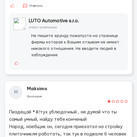
Ответить
LUTO Automotive s.r.o.
ответ компании
Не пишите ерунду пожалуста на странице
фирмы которая к Вашим отзывам не имеет
никакого отношения. Не вводите людей в
заблуждение
Maksims
M
Аноним
Пиздецай *#!тух ублюдочный , не думай что ты
самый умный, найду тебя конченый
Народ, наебщик он, сегодня приехатэл на стройку
плиточниклм работать, так тук в подвале 6 человек