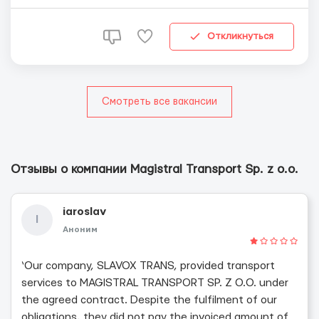
международник с кат. С+Е В связи с расширением
автопарка компании требуются водители
дальнобойщики. Условия работы: В...
Откликнуться
Смотреть все вакансии
Отзывы о компании Magistral Transport Sp. z o.o.
iaroslav
I
Аноним
‘Our company, SLAVOX TRANS, provided transport
services to MAGISTRAL TRANSPORT SP. Z O.O. under
the agreed contract. Despite the fulfilment of our
obligations, they did not pay the invoiced amount of