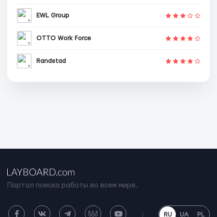
EWL Group
OTTO Work Force
Randstad
Портал поиска работы во всем мире.
RU
UA
PL