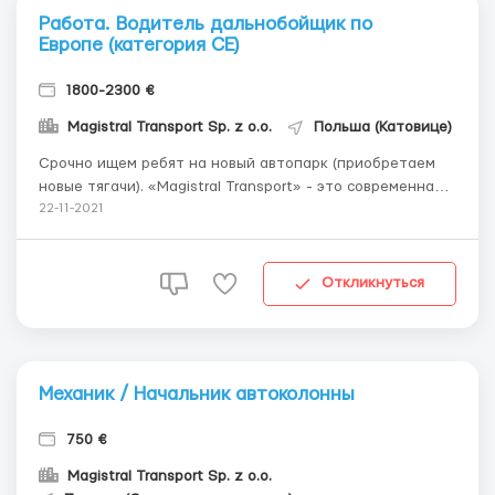
Работа. Водитель дальнобойщик по
Европе (категория СЕ)
1800-2300 €
Magistral Transport Sp. z o.o.
Польша (Катовице)
Срочно ищем ребят на новый автопарк (приобретаем
новые тягачи). «Magistral Transport» - это современная и
быстроразвивающаяся польская компания
22-11-2021
предоставляющая логистические услуги на рынке
Евросоюза. В настоящее время компания расширяет
свою деятельность и приглашает водителей меж...
Откликнуться
Механик / Начальник автоколонны
750 €
Magistral Transport Sp. z o.o.