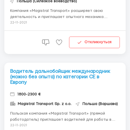
Польша (Силезкое воеводство)
Компания «Magistral Transport» расширяет свою
деятельность и приглашает опытного механика
присоединиться к нашей команде ЧТО МЫ ПРЕДЛАГАЕМ?
22-11-2021
Стабильное трудоустройство на основании umowy o
pracę или сотрудничеству на В2В (в зависимости от
индивидуальных предпочтений); Привлекат...
Откликнуться
Водитель дальнобойщик международник
(можно без опыта) по категории СЕ в
Европу
1800-2300 €
Magistral Transport Sp. z o.o.
Польша (Варшава)
Польская компания «Magistral Transport» (прямой
работодатель) приглашает водителей для работы в
Польше и странам Евросоюза На позицию — Водитель
22-11-2021