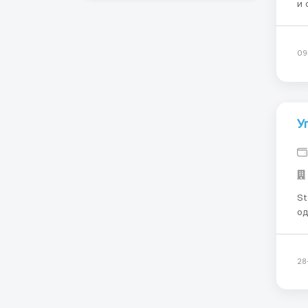
и 
в 
Ск
ин
09
У
St
од
ст
бу
28