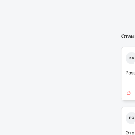
Отзы
КА
Раз
РО
Это