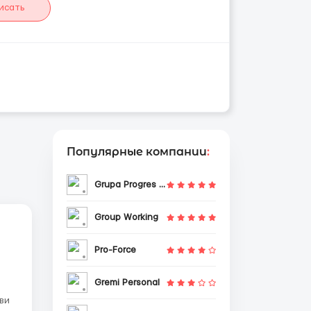
исать
Популярные компании
:
Grupa Progres Sp. z o.o.
Group Working
Pro-Force
Gremi Personal
уви