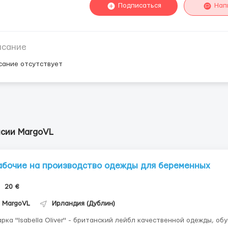
Подписаться
Нап
исание
сание отсутствует
нсии MargoVL
абочие на производство одежды для беременных
20 €
MargoVL
Ирландия (Дублин)
рка "Isabella Oliver" - британский лейбл качественной одежды, об