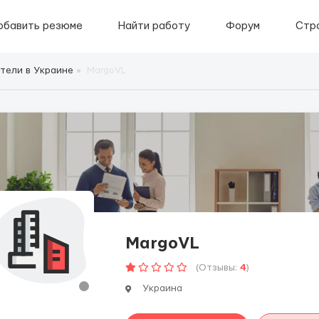
обавить резюме
Найти работу
Форум
Стр
тели в Украине
MargoVL
MargoVL
(Отзывы:
4
)
Украина