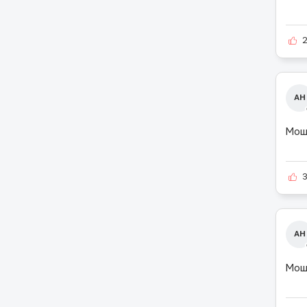
АН
Мош
АН
Мош