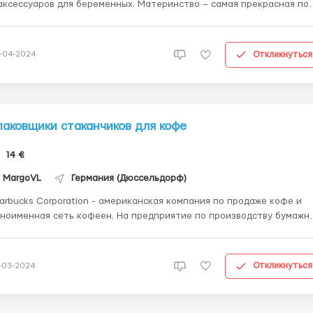
аксессуаров для беременных. Материнство – самая прекрасная по
жизни каждой женщины, к которой она готовится с особым трепето
олько приходится переживать беременным за девять месяцев
тересного положения....
Откликнуться
-04-2024
паковщики стаканчиков для кофе
14 €
MargoVL
Германия (Дюссельдорф)
arbucks Corporation - американская компания по продаже кофе и
ноименная сеть кофеен. На предприятие по производству бумажн
аканчиков Starbucks требуются сотрудники до 65 лет. Только
мажная продукция, не пластик! Запахов и шумов на производстве
нет! Обязанности: упаковка стаканчико...
Откликнуться
-03-2024