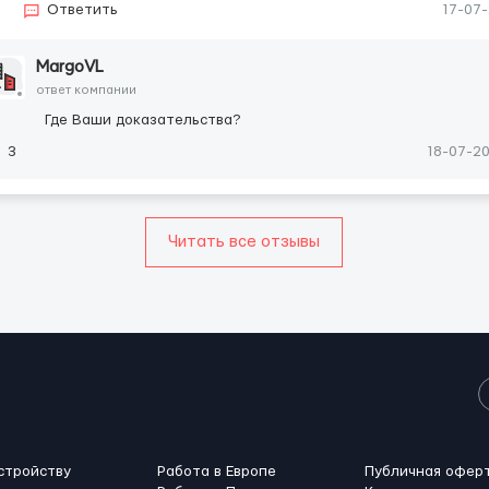
3
Ответить
17-07
MargoVL
ответ компании
Где Ваши доказательства?
3
18-07-2
Читать все отзывы
стройству
Работа в Европе
Публичная офер