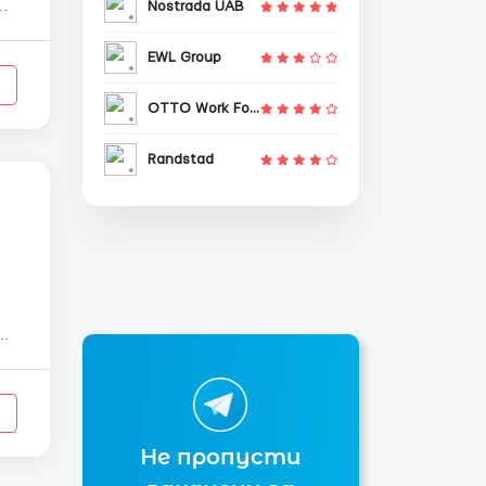
Nostrada UAB
ра
м.
EWL Group
OTTO Work Force
Randstad
ых
Не пропусти