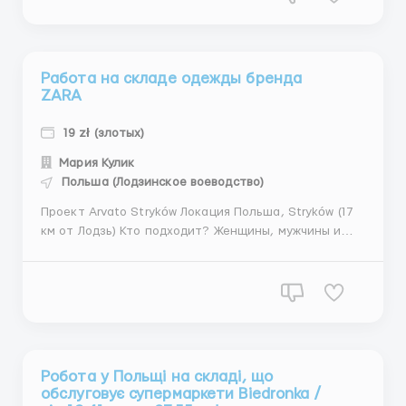
допомогою ...
Работа на складе одежды бренда
ZARA
19 zł (злотых)
Мария Кулик
Польша (Лодзинское воеводство)
Проект Arvato Stryków Локация Польша, Stryków (17
км от Лодзь) Кто подходит? Женщины, мужчины и
семейные пары от 18 до 55 лет Украина, Молдова,
Беларусь Обязанности Работа разделена на 4
основных процесса: прием товара хранение
комплектация выдач...
Робота у Польщі на складі, що
обслуговує супермаркети Biedronka /