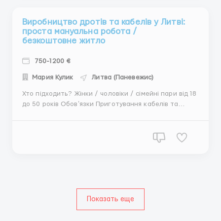
Виробництво дротів та кабелів у Литві:
проста мануальна робота /
безкоштовне житло
750-1200 €
Мария Кулик
Литва (Паневежис)
Хто підходить? Жінки / чоловіки / сімейні пари від 18
до 50 років Обовʼязки Приготування кабелів та
систем проводів відповідно до інструкцій та схем,
перевірка якості. Робота стояча, рідше трапляються
сидячі процеси. Дуже важливим є гарний зір,
оскільки люди працюватимуть з дріб...
Показать еще