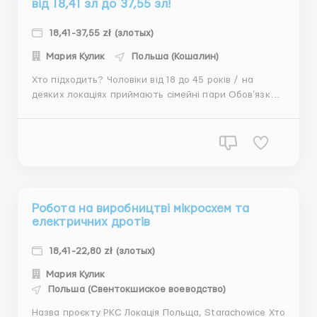
від 18,41 зл до 37,55 зл!
18,41-37,55 zł (злотых)
Мария Кулик
Польша (Кошалин)
Хто підходить? Чоловіки від 18 до 45 років / на
деяких локаціях приймають сімейні пари Обовʼязки
комплектація товару згідно із замовленнями робота
у навушниках за допомогою голосових команд
обслуговування ручного палетяка (рохля) підтримка
порядку та чистоти на складі Зар...
Робота на виробництві мікросхем та
електричних дротів
18,41-22,80 zł (злотых)
Мария Кулик
Польша (Свентокшиское воеводство)
Назва проєкту PKC Локація Польща, Starachowice Хто