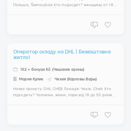
Польша, Świnoujście Кто подходит? женщины от 18
до 55 лет Обязанности взвешивание сортировка
замороженных продуктов фасовка прием товара
упаковка готовой продукции Работа при плюсовых
температурах (15-17 градусов) и н...
Оператор складу на DHL | Безкоштовне
житло!
152 + бонуси Kč (Чешские кроны)
Мария Кулик
Чехия (Карловы Вары)
Назва проєкту: DHL CHEB Локація: Чехія, Cheb Хто
підходить? Чоловіки, жінки, пари від 18 до 55 років
Україна Обовʼязки робота з товаром торгової марки
Tchibo (включає такі групи товарів як одяг, постільні
речі, товари для дому) підготовка, упаковка та
маркування замовле...