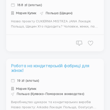
18.8 zł (злотых)
Мария Кулик
Польша (Щецин)
Назва проєкту CUKIERNIA MISTRZA JANA Локація:
Польща, Щецин Хто підходить? Чоловіки, жінки, пари
від 18 до 60 років Україна Обовʼязки упакування,
сортування, фасування готової продукції (печива,
пряників, міні шоколадок тощо); збирання картонних
упаковок, наклеювання ...
Робота на кондитерській фабриці для
жінок!
19 zł (злотых)
Мария Кулик
Польша (Куявско-Поморское воеводство)
Виробництво цукерок та кондитерських виробів
Назва проєкту: Arkadia Локація: Польща, Gostycyn