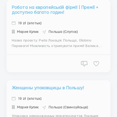
Робота на європейській фірмі! | Премії +
доступно багато годин!
19 zł (злотых)
Мария Кулик
Польша (Слупск)
Назва проєкту: Perla Локація: Польща, Głobino
Переваги! Можливість отримувати премії! Велика
кількість годин! Приймаємо пари! Надаємо окремі
кімнати парам! Хто підходить? Жінки, чоловіки, пари
від 18 до 57 років Україна, Молдова Чоловіки тільки
українці Обовʼя...
Женщины упаковщицы в Польшу!
19 zł (злотых)
Мария Кулик
Польша (Свиноуйсьце)
Упаковка замороженных морепродуктов Локация: