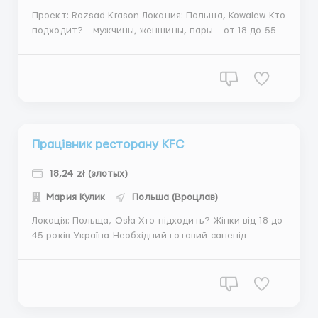
Проект: Rozsad Krason Локация: Польша, Kowalew Кто
подходит? - мужчины, женщины, пары - от 18 до 55
лет - Украина, Молдова, Беларусь Обязанности -
сбор и сортировка огурцов Заработная плата -
18,98 злотых нетто График работы - с 8:00 до 18:00 -
с понедельника по пятницу...
Працівник ресторану KFC
18,24 zł (злотых)
Мария Кулик
Польша (Вроцлав)
Локація: Польща, Osła Хто підходить? Жінки від 18 до
45 років Україна Необхідний готовий санепід
підкажемо, де і як зробити сан.епід.книжку.
Обовʼязки Маринування, паніровка, обсмажування
курки Прибирання Приготування бургерів Нарізка
овочів Прийняття товару Підт...