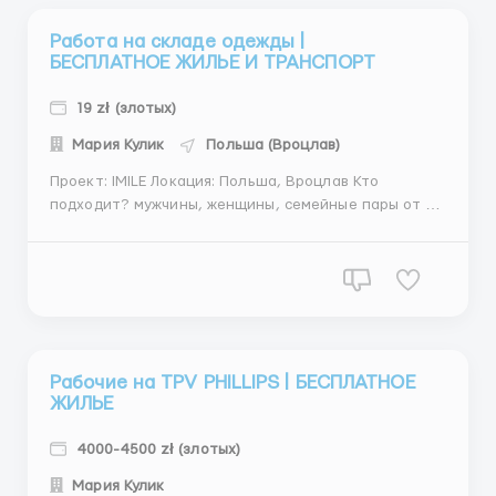
Работа на складе одежды |
БЕСПЛАТНОЕ ЖИЛЬЕ И ТРАНСПОРТ
19 zł (злотых)
Мария Кулик
Польша (Вроцлав)
Проект: IMILE Локация: Польша, Вроцлав Кто
подходит? мужчины, женщины, семейные пары от 18
до 55 лет Украина, Беларусь, Молдова Обязанности
наклейка этикеток на одежду и подготовка к
отправке, сортировка одежды нового товара,
сортировка и размещение одежды (после возвр...
Рабочие на TPV PHILLIPS | БЕСПЛАТНОЕ
ЖИЛЬЕ
4000-4500 zł (злотых)
Мария Кулик