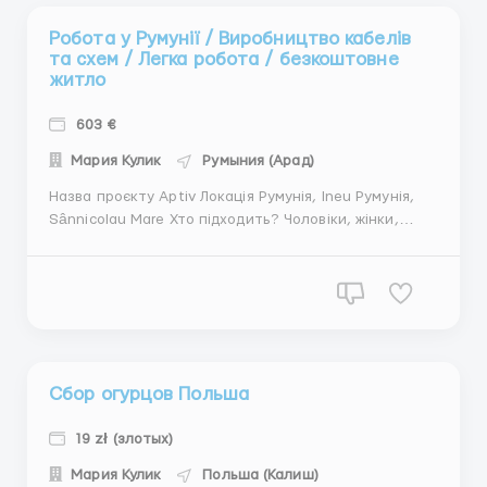
Робота у Румунії / Виробництво кабелів
та схем / Легка робота / безкоштовне
житло
603 €
Мария Кулик
Румыния (Арад)
Назва проєкту Aptiv Локація Румунія, Ineu Румунія,
Sânnicolau Mare Хто підходить? Чоловіки, жінки,
сімейні пари від 18 до 55 років Кандидати з хорошим
зором Обовʼязки Мануальна робота Виготовлення
кабелів провідників/підзбирання/збирання
компонентів відпов...
Сбор огурцов Польша
19 zł (злотых)
Мария Кулик
Польша (Калиш)