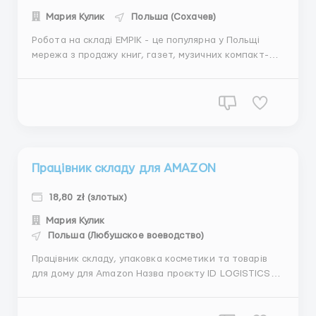
Мария Кулик
Польша (Сохачев)
Робота на складі EMPIK - це популярна у Польщі
мережа з продажу книг, газет, музичних компакт-
дисків, фільмів, ігор та аудіокниг. Назва проєкту
EMPIK Локація Польща, Sochaczew Хто підходить?
Чоловіки, жінки, пари від 18 до 60 років Україна
Обовʼязки Основні обов'...
Працівник складу для AMAZON
18,80 zł (злотых)
Мария Кулик
Польша (Любушское воеводство)
Працівник складу, упаковка косметики та товарів
для дому для Amazon Назва проєкту ID LOGISTICS
Gorzów Локація: Польща, Нова Неджвиця Хто
підходить? Жінки, чоловіки, пари від 18 до 55 років