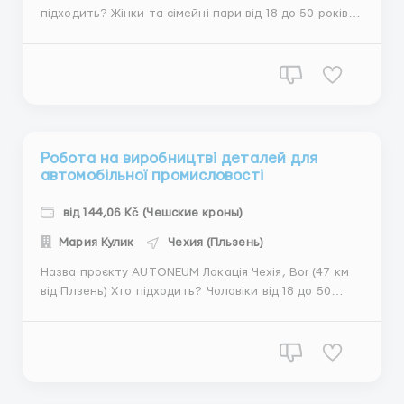
підходить? Жінки та сімейні пари від 18 до 50 років
Кандидати з гарним зором (На проєкті проводиться
перевірка зору) Обовʼязки робота на стаціонарних
макетах (де монтуються дроти за схемою) робота
на «...
Робота на виробництві деталей для
автомобільної промисловості
від 144,06 Kč (Чешские кроны)
Мария Кулик
Чехия (Пльзень)
Назва проєкту AUTONEUM Локація Чехія, Bor (47 км
від Плзень) Хто підходить? Чоловіки від 18 до 50
років Базова освіта Порядність Фізичне здоров'я
Спритність рук Обовʼязки ручна робота стоячи
робота з матеріалом та готовою продукцією
експлуатація та дрібне...