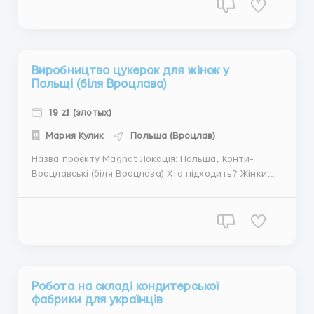
Україна Обовʼязки Упаковка косметики та товарів
для дому для Amazon ...
Виробництво цукерок для жінок у
Польщі (біля Вроцлава)
19 zł (злотых)
Мария Кулик
Польша (Вроцлав)
Назва проєкту Magnat Локація: Польща, Конти-
Вроцлавські (біля Вроцлава) Хто підходить? Жінки
від 18 до 55 років Україна Обовʼязки упаковка
готових цукерок у коробки складання коробок для
цукерок прибирання приміщення після роботи
Заробітня плата 18.98 зло...
Робота на складі кондитерської
фабрики для українців