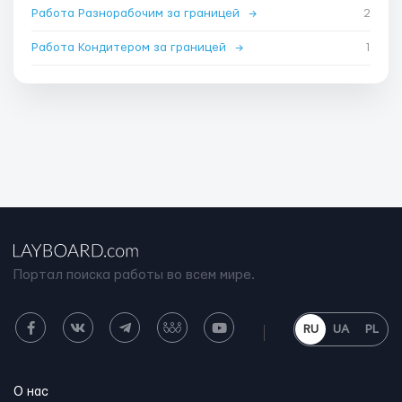
Работа Разнорабочим за границей
→
2
Работа Кондитером за границей
→
1
Портал поиска работы во всем мире.
RU
UA
PL
О нас