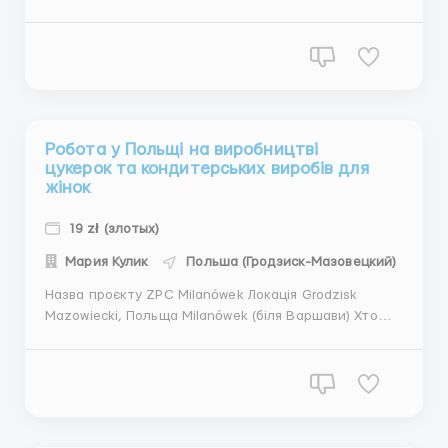
Хто підходить? Жінки від 18 до 60 років Україна,
Молдова, Білорусь Обовʼязки Робота складається з
простих, допоміжних дій на виробництві: працівники
перекладають шоколадні я...
Робота у Польщі на виробництві
цукерок та кондитерських виробів для
жінок
19 zł (злотых)
Мария Кулик
Польша (Гродзиск-Мазовецкий)
Назва проєкту ZPC Milanówek Локація Grodzisk
Mazowiecki, Польща Milanówek (біля Варшави) Хто
підходить? Жінки від 18 до 55 років Україна та
Білорусь Обовʼязки Виробництво цукерок та
кондитерських виробів із карамелі, нуги, шоколаду
упаковка готової п...