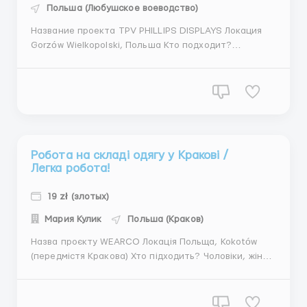
Польша (Любушское воеводство)
Название проекта TPV PHILLIPS DISPLAYS Локация
Gorzów Wielkopolski, Польша Кто подходит?
Женщины, мужчины, семейные пары От 20 до 55 лет
Украина Молдова Беларусь Обязанности сборка
компонентов на производственной линии, укладка
материалов на л...
Робота на складі одягу у Кракові /
Легка робота!
19 zł (злотых)
Мария Кулик
Польша (Краков)
Назва проєкту WEARCO Локація Польща, Kokotów
(передмістя Кракова) Хто підходить? Чоловіки, жінки
(від 18 до 55 років) Україна Обовʼязки комплетація
замовлень (одягу) згідно з інструкцією; упаковка
товара; сортування товару; перерахунок товару за