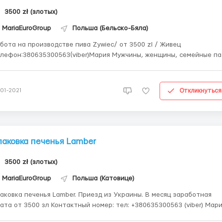
3500 zł (злотых)
MariaEuroGroup
Польша (Бельско-Бяла)
бота на производстве пива Zywiec/ от 3500 zl / Живец
фон:380635300563(viber)Мария Мужчины, женщины, семейные пары
лет включительно почасовая оплата 14.5 zl/netto 16 zl/netto до
-Работа с конвейером -Упаковка банок пива
(0.33;0.5) в коробки -Стикер...
Откликнуться
-01-2021
паковка печенья Lamber
3500 zł (злотых)
MariaEuroGroup
Польша (Катовице)
аковка печенья Lamber. Приезд из Украины. В месяц заработная
3500 зл Контактный номер: тел: +380635300563 (viber) Мария
о работы — город Katowice Женщины, мужчины, семейные пары до