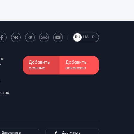
RU
UA
PL
та
Добавить
Добавить
м
резюме
вакансию
и
бства