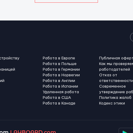
стройству
Работа в Европе
Публичная офер
Работа в Польше
Как мы проверяе
раницей
Работа в Германии
работодателей
Работа в Норвегии
Отказ от
ий
Работа в Англии
ответственност
Работа в Испании
Современное
Удаленная работа
утверждение ра
Работа в США
Политика жалоб
Работа в Канадe
Кодекс этики
 от
LAYBOARD.com