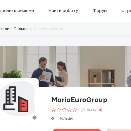
обавить резюме
Найти работу
Форум
Стр
тели в Польше
MariaEuroGroup
MariaEuroGroup
(Отзывы:
0
)
Польша