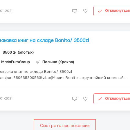
 включительно Ставка 14.5zl/нетто Обязанности: -Снятие
одуктов с конв...
Откликнуться
-01-2021
паковка книг на складе Bonito/ 3500zl
3500 zł (злотых)
MariaEuroGroup
Польша (Краков)
аковка книг на складе Bonito/ 3500zl
ефон:380635300563(viber)Мария Bonito – крупнейший книжный
тернет магазин в Польше. Склад расположен близи Кракова 70%
купок книг в Польше проходят из этого склада. Плюс работы на э
складе есть работа в дневную смену. Требования: -муж...
Откликнуться
-01-2021
Смотреть все вакансии