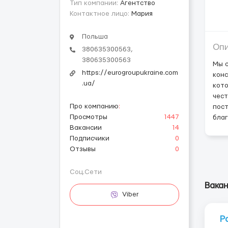
Тип компании:
Агентство
Контактное лицо:
Мария
Польша
Оп
380635300563,
380635300563
Мы с
https://eurogroupukraine.com
конс
.ua/
кото
чест
Про компанию
:
пост
Просмотры
1447
благ
Вакансии
14
Подписчики
0
Отзывы
0
Соц.Сети
Вакан
Viber
Р