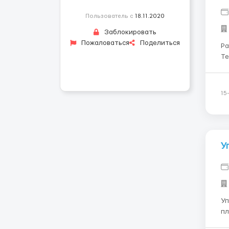
Пользователь с
18.11.2020
Заблокировать
Пожаловаться
Поделиться
Ра
Теле
до 55 
26 лет Обязанности: 
15
У
Уп
плата от 
Мест