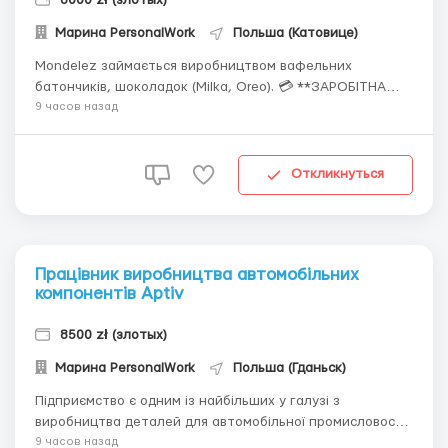
Марина PersonalWork
Польша (Катовице)
Mondelez займається виробництвом вафельних
батончиків, шоколадок (Milka, Oreo). 💳 **ЗАРОБІТНА
ПЛАТА** ◈ 27,89 зл/год нетто; ◈ Премії і доплати: ☑️
9 часов назад
+20% – за роботу в нічну зміну; ☑️ +100% – за роботу у
вихідні та святкові дні; ☑️ +132 зл/брутто за роботу в
неділю; ☑️ +премія 10%...
Откликнуться
Працівник виробництва автомобільних
компонентів Aptiv
8500 zł (злотых)
Марина PersonalWork
Польша (Гданьск)
Підприємство є одним із найбільших у галузі з
виробництва деталей для автомобільної промисловості.
💳 **ЗАРОБІТНА ПЛАТА** ◈ 27,37 зл/год нетто - ставка;
9 часов назад