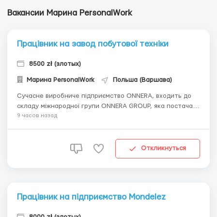
Вакансии Марина PersonalWork
Працівник на завод побутової техніки
8500 zł (злотых)
Марина PersonalWork
Польша (Варшава)
Сучасне виробниче підприємство ONNERA, входить до
складу міжнародної групи ONNERA GROUP, яка постачає
обладнання та пристрої для підприємств громадського
9 часов назад
харчування та холодильного обладнання. 💳
**ЗАРОБІТНА ПЛАТА** Премії і доплати: ☑️+ 50% – за
понаднормові години; ☑️+ 100% – за р...
Откликнуться
Працівник на підприємство Mondelez
8000 zł (злотых)