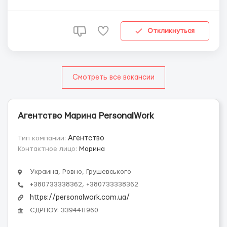
◈ 32,7 зл/год нетто - ставка від 18 до 26 років
(уточнювати). ◈ Є можливість взяти аванс. 📈 **ГРАФІК
РОБОТИ** ◈ робота з понеділка по п*ят...
Откликнуться
Смотреть все вакансии
Агентство Марина PersonalWork
Тип компании:
Агентство
Контактное лицо:
Марина
Украина, Ровно, Грушевського
+380733338362, +380733338362
https://personalwork.com.ua/
ЄДРПОУ: 3394411960