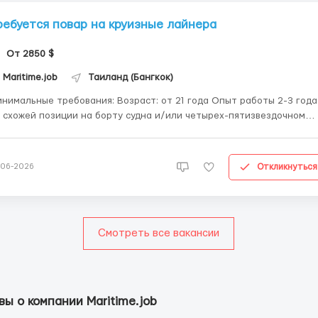
ребуется повар на круизные лайнера
От 2850 $
Maritime.job
Таиланд (Бангкок)
нимальные требования: Возраст: от 21 года Опыт работы 2-3 года
 схожей позиции на борту судна и/или четырех-пятизвездочном
еле, ресторане и предприятии питания с высоким объемом прода
выки владения ножом, глубокими знаниями в области процедур
работки пищевых продуктов и ингредиентов из...
Откликнуться
-06-2026
Смотреть все вакансии
ы о компании Maritime.job