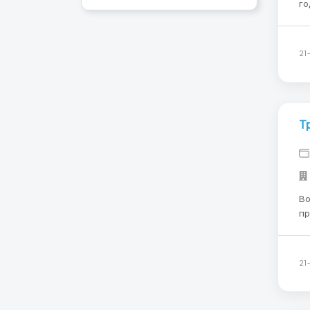
го
пр
пр
оп
21
Т
Возрас
пр
пре
Отпуск:
21