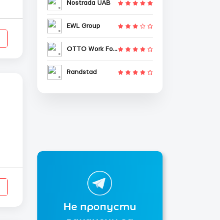
Nostrada UAB
),
EWL Group
OTTO Work Force
Randstad
Не пропусти