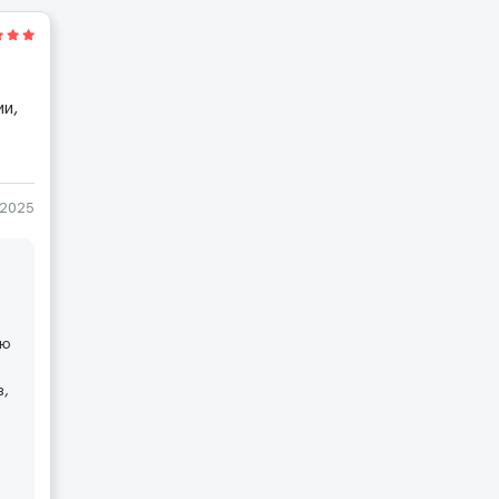
ии,
-2025
ию
в,