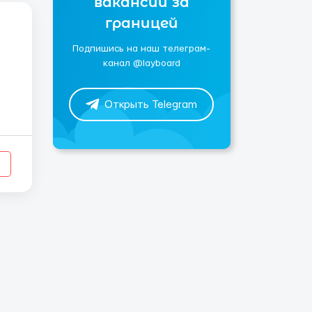
вакансии за
границей
Подпишись на наш телеграм-
канал @layboard
Открыть Telegram
ж