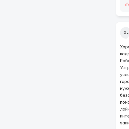
OL
Хор
кадр
Раб
Уст
усл
гар
нуж
без
пом
лай
инт
запи