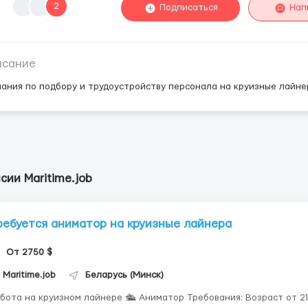
2
Подписаться
Нап
исание
ания по подбору и трудоустройству персонала на круизные лайне
сии Maritime.job
ребуется аниматор на круизные лайнера
От 2750 $
Maritime.job
Беларусь (Минск)
ота на круизном лайнере 🛳️ Аниматор Требования: Возраст от 21