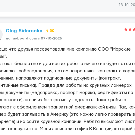
13-10-2
Oleg Sidorenko
60
на layboard.com c 07-10-2025
ошо что друзья посоветовали мне компанию ООО "Морские
ы".
отают бесплатно и для вас их работа ничего не будет стоит
раивают собеседования, потом направляют контракт с хоро
овиями, направляют подписанные документы (контракт,
антийные письма). Правда для работы на круизных лайнерах
ны документы (медсправка, паспорт моряка, сертификаты по
опасности), и они их быстро могут сделать. Также ребята
огают с оформлением транзитной американской визы. Так, ка
нер будет заплывать в Америку (это можно легко проверить в
ернете) и на сайте круизной компании. Ребята высылают лист
си в консульство. Меня записали в офис В Венеции, который 