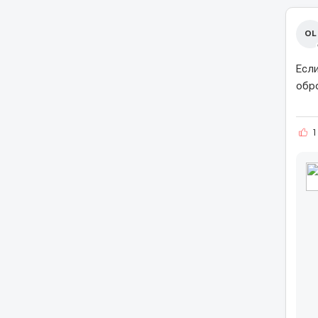
OL
Если
обр
1