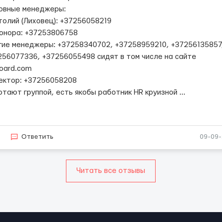
овные менеджеры:
толий (Лиховец): +37256058219
онора: +37253806758
гие менеджеры: +37258340702, +37258959210, +37256135857
256077336, +37256055498 сидят в том числе на сайте
board.com
ектор: +37256058208
отают группой, есть якобы работник HR круизной
...
5
Ответить
09-09
Читать все отзывы