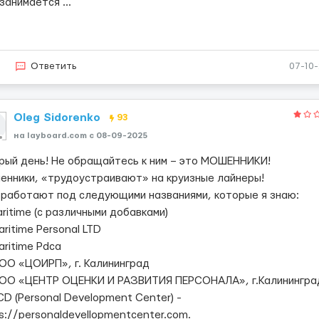
 занимается
...
3
Ответить
07-10
Oleg Sidorenko
93
на layboard.com c 08-09-2025
рый день! Не обращайтесь к ним – это МОШЕННИКИ!
енники, «трудоустраивают» на круизные лайнеры!
 работают под следующими названиями, которые я знаю:
aritime (с различными добавками)
aritime Personal LTD
aritime Pdca
ООО «ЦОИРП», г. Калининград
ООО «ЦЕНТР ОЦЕНКИ И РАЗВИТИЯ ПЕРСОНАЛА», г.Калинингра
CD (Personal Development Center) -
s://personaldevellopmentcenter.com.