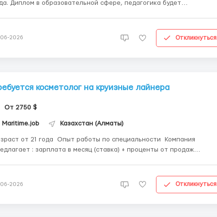
да. Диплом в образовательной сфере, педагогика будет
еимуществом. Опыт работы мастером церемоний или
офессиональных развлечений (театр, музыка, танцы, комедии и т.д.
ыт работы на курортах, круизных линиях, или сфере разв...
Откликнуться
-06-2026
ребуется косметолог на круизные лайнера
От 2750 $
Maritime.job
Казахстан (Алматы)
т от 21 года Опыт работы по специальности Компания
едлагает : зарплата в месяц (ставка) + проценты от продаж
доставленной продукции и чаевые . Контракт 6-8 месяцев
2 месяца Проживание,питание,мед страхование за счёт
работодателя. Разм...
Откликнуться
-06-2026