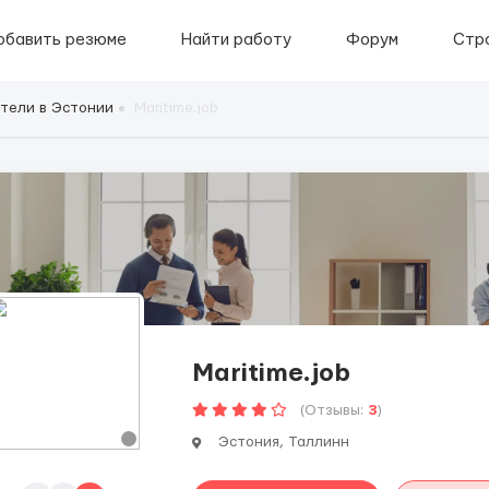
обавить резюме
Найти работу
Форум
Стр
тели в Эстонии
Maritime.job
Maritime.job
(Отзывы:
3
)
Эстония, Таллинн