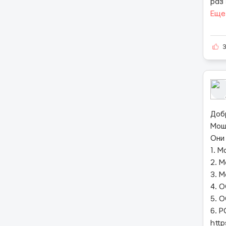
раз
Еще
Доб
Мош
Они
1. M
2. M
3. M
4. 
5. 
6. P
http