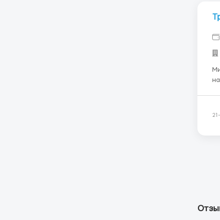
Т
Ми
на
от
На
об
21
Отзыв