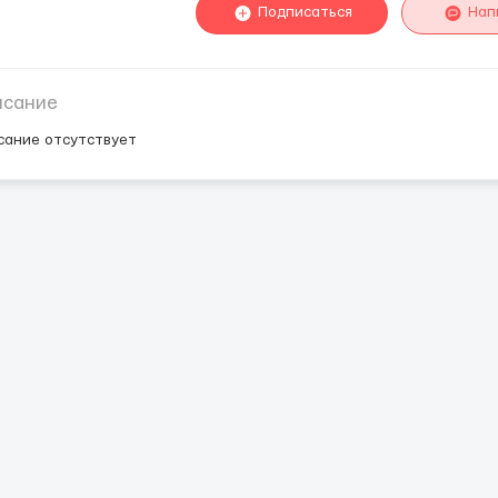
Подписаться
Нап
исание
сание отсутствует