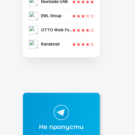
Nostrada UAB
EWL Group
OTTO Work Force
Randstad
Не пропусти