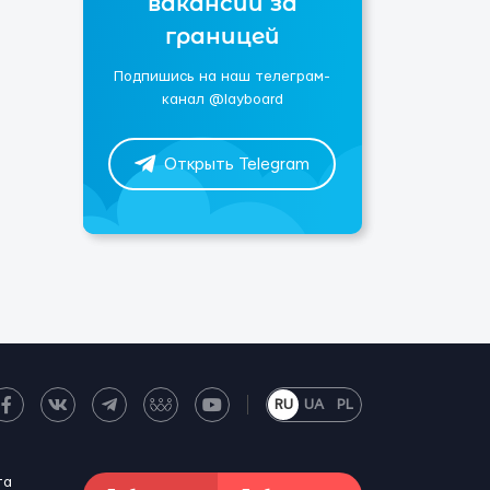
вакансии за
границей
Подпишись на наш телеграм-
канал @layboard
Открыть Telegram
RU
UA
PL
та