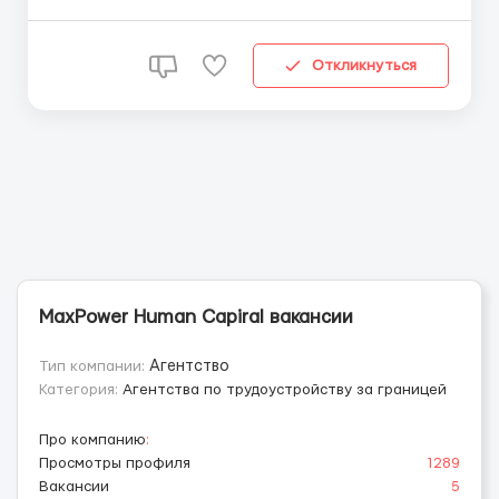
– до 40 років – Робота в дві зміни (12 год. день),4/2,
5/1. – Гарантоване нетто – 11,04 зл. /год (чистими),
без затримок,...
Откликнуться
MaxPower Human Capiral вакансии
Тип компании:
Агентство
Категория:
Агентства по трудоустройству за границей
Про компанию
:
Просмотры профиля
1289
Вакансии
5