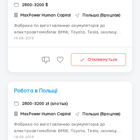
2800-3200 $
MaxPower Human Capiral
Польша (Вроцлав)
Фабрика по виготовленню акумуляторів до
електроавтомобілів: BMW, Toyota, Tesla, околиці
Вроцлава – Офіційне оформлення по Umowa zlecenie
19-06-2019
– до 40 років – Робота в дві зміни (12 год. день),4/2,
5/1. – Гарантоване нетто – 11,04 зл. /год (чистими),
без затримок,...
Откликнуться
Робота в Польщі
2800-3200 zł (злотых)
MaxPower Human Capiral
Польша (Вроцлав)
Фабрика по виготовленню акумуляторів до
електроавтомобілів: BMW, Toyota, Tesla, околиці
Вроцлава – Офіційне оформлення по Umowa zlecenie
14-06-2019