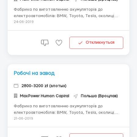
Фабрика по виготовленню акумуляторів до
електроавтомобілів: BMW, Toyota, Tesla, околиці
Вроцлава – Офіційне оформлення по Umowa zlecenie
24-06-2019
– до 40 років – Робота в дві зміни (12 год. день),4/2,
5/1. – Гарантоване нетто – 11,04 зл. /год (чистими),
без затримок,...
Откликнуться
Робочі на завод
2800-3200 zł (злотых)
MaxPower Human Capiral
Польша (Вроцлав)
Фабрика по виготовленню акумуляторів до
електроавтомобілів: BMW, Toyota, Tesla, околиці
Вроцлава – Офіційне оформлення по Umowa zlecenie
21-06-2019
– до 40 років – Робота в дві зміни (12 год. день),4/2,
5/1. – Гарантоване нетто – 11,04 зл. /год (чис...