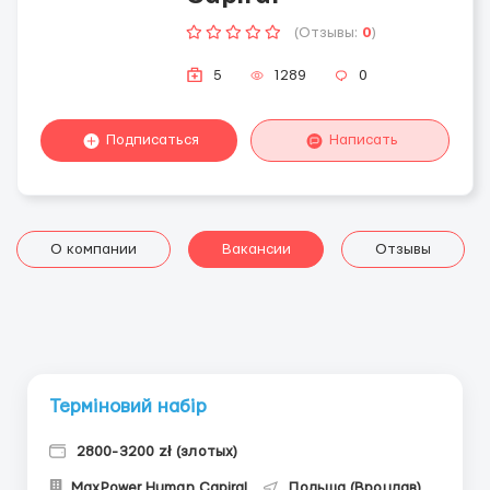
(Отзывы:
0
)
5
1289
0
Подписаться
Написать
О компании
Вакансии
Отзывы
Терміновий набір
2800-3200 zł (злотых)
MaxPower Human Capiral
Польша (Вроцлав)