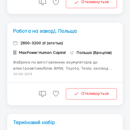
Откликнуться
Робота на заводі, Польща
2800-3200 zł (злотых)
MaxPower Human Capiral
Польша (Вроцлав)
Фабрика по виготовленню акумуляторів до
електроавтомобілів: BMW, Toyota, Tesla, околиці
Вроцлава – Офіційне оформлення по Umowa zlecenie
20-06-2019
– до 40 років – Робота в дві зміни (12 год. день),4/2,
5/1. – Гарантоване нетто – 11,04 зл. /год (чистими),
без затримок,...
Откликнуться
Терміновий набір