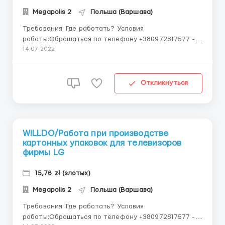
Megapolis 2
Польша (Варшава)
Требования: Где работать? Условия
работы:Обращаться по телефону +380972817577 -
viber, telegram, whatsapp Завод FineAltech г. Млава
14-07-2022
(около 140 км от Варшавы) Фирма является одним из
подрядчиков LG Категория premium Каких
работников мы ищем: нужна ...
Откликнуться
WILLDO/Работа при производстве
картонных упаковок для телевизоров
фирмы LG
15,76 zł (злотых)
Megapolis 2
Польша (Варшава)
Требования: Где работать? Условия
работы:Обращаться по телефону +380972817577 -