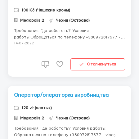
130 Kč (Чешские кроны)
Megapolis 2
Чехия (Острава)
Требования: Где работать? Условия
работы:Обращаться по телефону +380972817577 -
viber, telegram, whatsapp 🔥 Робота для чоловіків в
14-07-2022
Чехію ‼️ Можуть бути до 65 років ✅ Робота на
виробництвах пластикової продукції, картону. 👉
Оператори ліній 👉Пакувальники п...
Откликнуться
Оператор/операторка виробництва
120 zł (злотых)
Megapolis 2
Чехия (Острава)
Требования: Где работать? Условия работы:
Обращаться по телефону +380972817577 - viber,