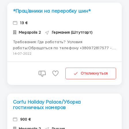
*Працівники на переробку шин*
13 €
Megapolis 2
Германия (Штутгарт)
Требования: Где работать? Условия
работы:Обращаться по телефону +380972817577 -
viber, telegram, whatsapp *Працівники на переробку
14-07-2022
шин* Потрібні 2 чоловіка на переробку
автомобільних шин, робота на станках. 79331
Teningen (Південний захід Німеччини, біля кордону
Откликнуться
з...
Corfu Holiday Palace/Уборка
гостиничных номеров
900 €