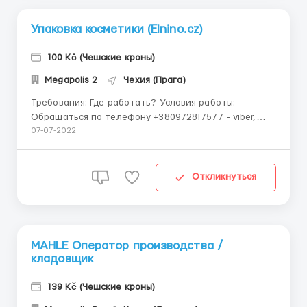
Упаковка косметики (Elnino.cz)
100 Kč (Чешские кроны)
Megapolis 2
Чехия (Прага)
Требования: Где работать? Условия работы:
Обращаться по телефону +380972817577 - viber,
telegram, whatsapp Упаковка косметики (Elnino.cz)
07-07-2022
По Чеській візі Місце роботи: Нова Пака (біля
Градець-Кралове) (Можна без досвіду роботи)
Потрібні жінки, сім пари ...
Откликнуться
MAHLE Оператор производства /
кладовщик
139 Kč (Чешские кроны)