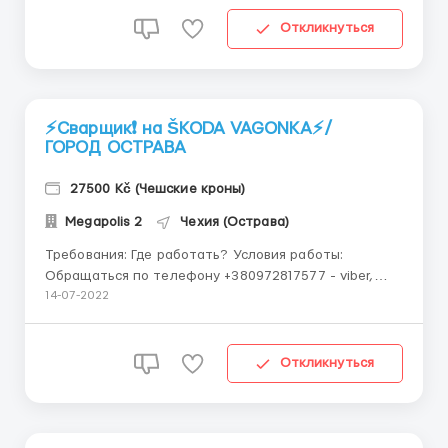
Elektromechanik⚡️ Суть работы Работа с чертежами,
подключение распредел...
Откликнуться
⚡️Сварщик❗️ на ŠKODA VAGONKA⚡️/
ГОРОД ОСТРАВА
27500 Kč (Чешские кроны)
Megapolis 2
Чехия (Острава)
Требования: Где работать? Условия работы:
Обращаться по телефону +380972817577 - viber,
telegram, whatsapp *Чехия.* ⚡️Сварщик❗️ на ŠKODA
14-07-2022
VAGONKA⚡️ г. Острава Зарплата 30 000 - 34 000
крон до уплаты налогов + бонусы 24 500 - на 27 500
крон + б...
Откликнуться