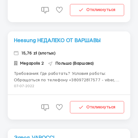
автомобилей. Работа на линии Находится в г.
Раковник ⏳График работы: 3 смены по 8 ...
Откликнуться
Heesung НЕДАЛЕКО ОТ ВАРШАВЫ
15,76 zł (злотых)
Megapolis 2
Польша (Варшава)
Требования: Где работать? Условия работы:
Обращаться по телефону +380972817577 - viber,
telegram, whatsapp Heesung г. Działdowo (около 160
07-07-2022
км от Варшавы) Фирма является одним из
подрядчиков LG Категория Premium+ Описание
вакансии: работа на заводе, к...
Откликнуться
Завод VAROCC!