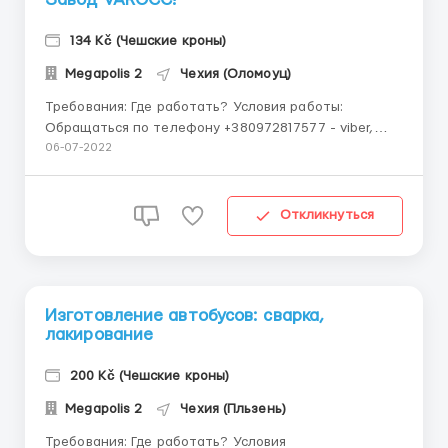
134 Kč (Чешские кроны)
Megapolis 2
Чехия (Оломоуц)
Требования: Где работать? Условия работы:
Обращаться по телефону +380972817577 - viber,
telegram, whatsapp Робота в Чехії! Термінова
06-07-2022
вакансія! Потрібні: Жінки, сім. пари, чоловіки до 50
років! Завод VAROCC! Місце роботи: Новий Ічень
(біля м. Оломоуц) ...
Откликнуться
Изготовление автобусов: сварка,
лакирование
200 Kč (Чешские кроны)
Megapolis 2
Чехия (Пльзень)
Требования: Где работать? Условия