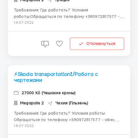
Megapolis 2
Греция
Требования: Где работать? Условия
работы:Обращаться по телефону +380972817577 -
viber, telegram, whatsapp Corfu Holiday Palace
14-07-2022
Расположение о. Koрфу, Греция Профиль компании:
Уборка гостиничных номеров Кандидаты - женщины
(только Украина) до 45 лет (50 ...
Откликнуться
⚡️Skoda transportation❗️/Работа с
чертежами
27000 Kč (Чешские кроны)
Megapolis 2
Чехия (Пльзень)
Требования: Где работать? Условия работы:
Обращаться по телефону +380972817577 - viber,
telegram, whatsapp *Чехия* ⚡️Skoda transportation❗️
14-07-2022
Плзень, Шумперк, Острава ⚡️Вакансия:❗️