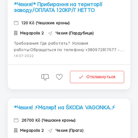
*Чехия!* Прибирання на території
заводу/ОПЛАТА 120КР/Г НЕТТО
120 Kč (Чешские кроны)
Megapolis 2
Чехия (Пардубице)
Требования: Где работать? Условия
работы:Обращаться по телефону +380972817577 -
viber, telegram, whatsapp *Чехия!* Прибирання на
14-07-2022
території заводу. Потрібні жінки та сімейні пари
Місце роботи: Овчари, біля міста Колін (Чехія) Опис
работи: - прибирання: підміт...
Откликнуться
*Чехия! ⚡️Маляр❗️ на ŠKODA VAGONKA.⚡️
26700 Kč (Чешские кроны)
Megapolis 2
Чехия (Прага)