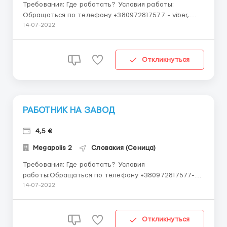
Требования: Где работать? Условия работы:
Обращаться по телефону +380972817577 - viber,
telegram, whatsapp *Чехия! ⚡️Маляр❗️ на ŠKODA
14-07-2022
VAGONKA.⚡️ г. Острава* *Зарплата 30 000 - 33 000
крон до уплаты налогов + бонусы На руки 24 500 -
26 700 крон +...
Откликнуться
РАБОТНИК НА ЗАВОД
4,5 €
Megapolis 2
Словакия (Сеница)
Требования: Где работать? Условия
работы:Обращаться по телефону +380972817577-
viber, telegram, watsapp СЛОВАКИЯ! ВАКАНСИЯ:
14-07-2022
РАБОТНИК НА ЗАВОД EISSMANN. Запись на
собеседование! Завод по изготовлению деталей
интерьера автомобилей, приборных панелей,
Откликнуться