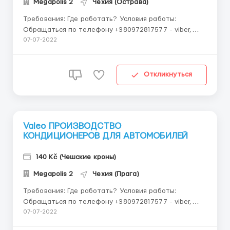
Megapolis 2
Чехия (Острава)
Требования: Где работать? Условия работы:
Обращаться по телефону +380972817577 - viber,
telegram, whatsapp MAHLE Оператор производства /
07-07-2022
кладовщик Tребованияк кандидату Мужчины, пары
18-50 лет ----- прохождение несложного теста на
математику и логику О...
Откликнуться
Valeo ПРОИЗВОДСТВО
КОНДИЦИОНЕРОВ ДЛЯ АВТОМОБИЛЕЙ
140 Kč (Чешские кроны)
Megapolis 2
Чехия (Прага)
Требования: Где работать? Условия работы:
Обращаться по телефону +380972817577 - viber,
telegram, whatsapp Valeo* Приезд на понедельник
07-07-2022
Предприятие производит кондиционеры для