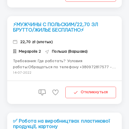
дверных панеле...
⚡️МУЖЧИНЫ С ПОЛЬСКИМ/22,70 ЗЛ
БРУТТО/ЖИЛЬЕ БЕСПЛАТНО⚡️
22,70 zł (злотых)
Megapolis 2
Польша (Варшава)
Требования: Где работать? Условия
работы:Обращаться по телефону +380972817577 -
viber, telegram, whatsapp Ищем мужчин c польским
14-07-2022
NA MAGAZYN ARYZTA г Grodzisk Mazowiecki
Категория premium + Обязанности: Прием готовой
продукции, Подготовка под...
Откликнуться
✅ Робота на виробництвах пластикової
продукції, картону