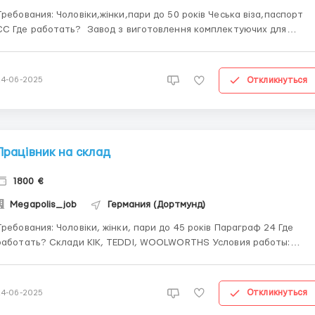
ования: Чоловіки,жінки,пари до 50 років Чеська віза,паспорт
ть? Завод з виготовлення комплектуючих для
радіаторів легкових автомобілів, контроль якості деталей та
. Условия работы: Зарплатня : Оператор 145-150 крон/год
Складальником 150-16...
Откликнуться
24-06-2025
Працівник на склад
1800 €
Megapolis_job
Германия (Дортмунд)
ования: Чоловіки, жінки, пари до 45 років Параграф 24 Где
тать? Склади KIK, TEDDI, WOOLWORTHS Условия работы:
Оплата 14 €/год брутто. Норма 140 картонів за годину. Якщо
робите вище норми, то за кожний картон + 0,9 центів. На цих
складах працівники...
Откликнуться
24-06-2025