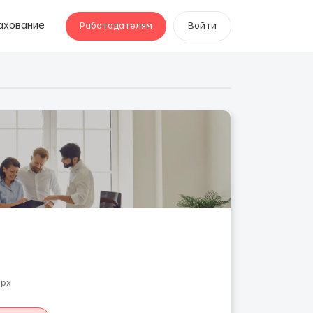
ахование
Работодателям
Войти
ерх