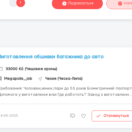
1
Подписаться
Нап
Виготовлення обшивки багажника до авто
33000 Kč (Чешские кроны)
Megapolis_job
Чехия (Ческа-Липа)
ования: Чоловіки,жінки,пари до 55 років Біометричний паспорт
опомога у виготовленні візи Где работать? Завод з виготовлення
бшивки багажника до авто Працівник на прес станках Условия
работы: Зарплата:140 - 145 на годину чистими а...
Откликнуться
24-06-2025