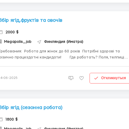
Збір ягід,фруктів та овочів
2000 $
Megapolis_job
Финляндия (Иматра)
ования: Робота для жінок до 60 років Потрібні здорові та
ізично працездатні кандидати! Где работать? Поля,телпиці
овия работы: 💶 Оплата: 🌱 Горох — 0,80-1,00 €/кг 🌱 Боби —
,80 ...
Откликнуться
24-06-2025
Збір ягід (сезонна робота)
1800 $
Megapolis_job
Финляндия (Иматра)