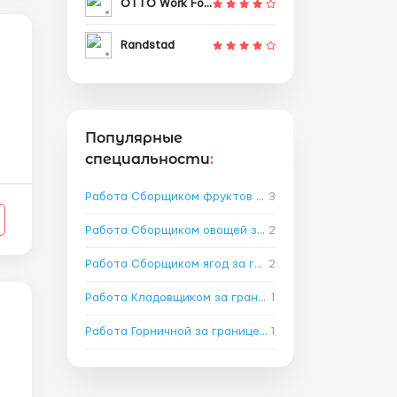
OTTO Work Force
Randstad
Популярные
специальности
:
Работа Сборщиком фруктов за границей
3
→
Работа Сборщиком овощей за границей
2
→
Работа Сборщиком ягод за границей
2
→
Работа Кладовщиком за границей
1
→
Работа Горничной за границей
1
→