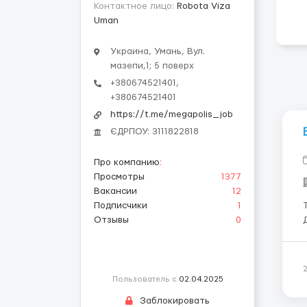
Контактное лицо:
Robota Viza
Uman
Украина, Умань, Вул.
мазепи,1; 5 поверх
+380674521401,
+380674521401
https://t.me/megapolis_job
ЄДРПОУ: 3111822818
Про компанию
:
Просмотры
1377
Вакансии
12
Подписчики
1
Треб
Отзывы
0
Д
о
Пользователь с
02.04.2025
Заблокировать