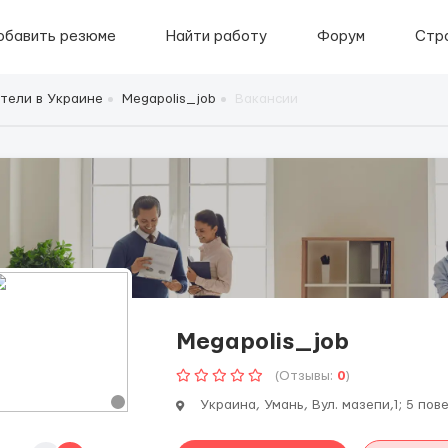
обавить резюме
Найти работу
Форум
Стр
тели в Украине
Megapolis_job
Вакансии
Megapolis_job
(Отзывы:
0
)
Украина, Умань, Вул. мазепи,1; 5 пов