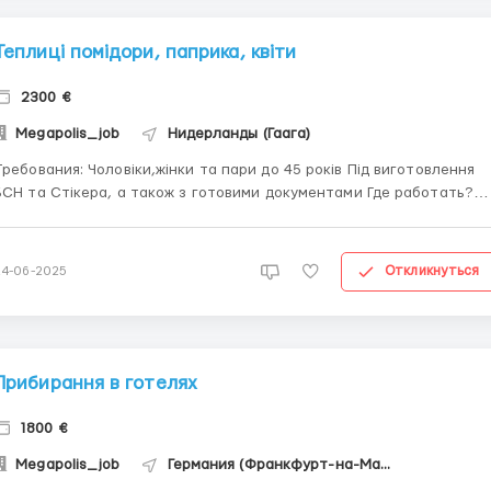
Теплиці помідори, паприка, квіти
2300 €
Megapolis_job
Нидерланды (Гаага)
ования: Чоловіки,жінки та пари до 45 років Під виготовлення
СН та Стікера, а також з готовими документами Где работать?
еплиці помідори, паприка, квіти. Розподіл роботи на місці Условия
ы: Оплата 11.51 євро за годину нетто. Робочих годин
багато.Оп...
Откликнуться
24-06-2025
Прибирання в готелях
1800 €
Megapolis_job
Германия (Франкфурт-на-Майне)