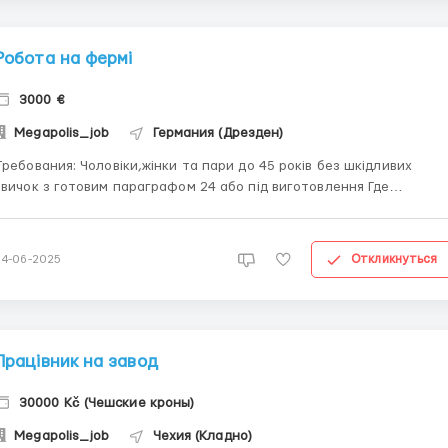
Робота на фермі
3000 €
Megapolis_job
Германия (Дрезден)
ования: Чоловіки,жінки та пари до 45 років без шкідливих
 з готовим параграфом 24 або під виготовлення Где
тать? на фермі робота круглий рік Условия работы: оплата
12.82 євро/брутто. Орієнтовна місячна зарплата становить від
2500€ до 4000&eur...
Откликнуться
24-06-2025
Працівник на завод
30000 Kč (Чешские кроны)
Megapolis_job
Чехия (Кладно)