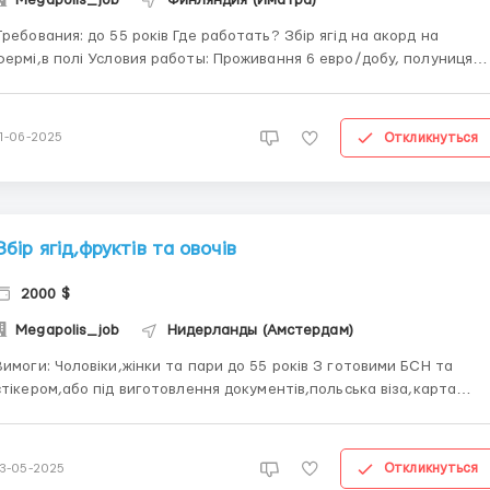
ования: до 55 років Где работать? Збір ягід на акорд на
і,в полі Условия работы: Проживання 6 евро/добу, полуниця
ик - 3,24 €, малина 1 кг ціна 2,50 €, смородина 1 кг - 1,5 €,
чорниця 1 кг ціна - 4 євро, 9,87€/год Приїзд ...
Откликнуться
11-06-2025
Збір ягід,фруктів та овочів
2000 $
Megapolis_job
Нидерланды (Амстердам)
: Чоловіки,жінки та пари до 55 років З готовими БСН та
стікером,або під виготовлення документів,польська віза,карта
уту,песель Бажання працювати і заробляти Де працювати? В
плицях та на полях Умови роботи: Кількість робочих годин 8-10,
-6 днів на т...
Откликнуться
13-05-2025