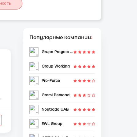
исать
Популярные компании
:
Grupa Progres Sp. z o.o.
Group Working
Pro-Force
Gremi Personal
Nostrada UAB
EWL Group