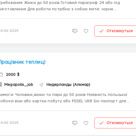
бования: Жінки до 50 років Готовий параграф 24 або під
отовлення Для роботи потрібно з собою мати: чорне
зуття,чорну футболку,чорні штани Где работать? В готелях ( є
кансії в різних містах) Условия работы: Зарплата: Оплата за
кімнату від 3.30€-5€,...
Откликнуться
24-06-2025
Працівник теплиці
2000 $
Megapolis_job
Нидерланды (Алкмар)
: Чоловіки,жінки та пари до 50 років Наявність польської
обочої візи або картки побуту або PESEL UKR Біо паспорт для
країни (актуальна біо або продовжена в додатку ДІЯ PL) . PESEL Де
ювати? Робота в теплицях та полях Умови роботи: Ставка: від
8€/год...
Откликнуться
24-06-2025