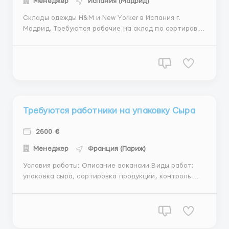
Менеджер
Испания (Мадрид)
Склады одежды H&M и New Yorker в Испания г.
Мадрид. Требуются рабочие на склад по сортировке
брендовой одежды.Работа очень простая и легкая.
Работа в комфортных условиях с хорошим
отношением к сотрудникам. Место работы: город.
Мадрид. Обязанности: упаковке заказов в
картонные коробки...
Требуются работники на упаковку Сыра
2600 €
Менеджер
Франция (Париж)
Условия работы: Описание вакансии Виды работ:
упаковка сыра, сортировка продукции, контроль
качества, отбраковка продукции, поддержание
порядка на рабочем месте. Требования: Женщины,
семейные пары от 18 до 60 лет; без опыта работы;
добросовестный подход к выполняемым