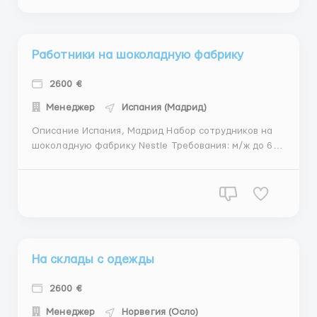
-спецодежда выдаётся -автобус до места работы
предоставляется. Обязанно...
Работники на шоколадную фабрику
2600 €
Менеджер
Испания (Мадрид)
Описание Испания, Мадрид Набор сотрудников на
шоколадную фабрику Nestle Требования: м/ж до 60
лет. Обязанности: — Поставка товаров на
производственной линии для обеспечения
непрерывности производства; — Упаковка и
стикеровка готовой продукции; — Контроль качес...
На склады с одежды
2600 €
Менеджер
Норвегия (Осло)