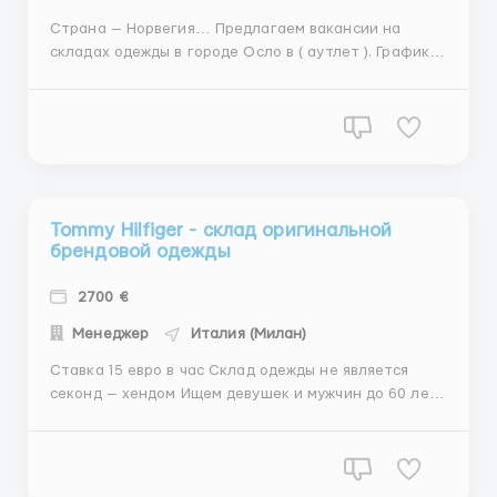
Страна — Норвегия… Предлагаем вакансии на
складах одежды в городе Осло в ( аутлет ). График
работы: 8-10 часов в день, 5-6 дней в неделю.
Обязанности: – сортировка одежды (мужская,
женская, детская); – упаковка одежды. Требования: –
возраст от 19 до 60 лет; – без...
Tommy Hilfiger - склад оригинальной
брендовой одежды
2700 €
Менеджер
Италия (Милан)
Ставка 15 евро в час Склад одежды не является
секонд — хендом Ищем девушек и мужчин до 60 лет
Работа с такими брендами как: Levi´s, Tom Tailor,
COS, Hugo Boss, s´Oliver, Triumph, Liebeskind, Lui Jo,
Esprit, Calvin Klein, Guess, Inditex, Tommy Hilfiger,
Diesel, Jack &Jones, Ted ...