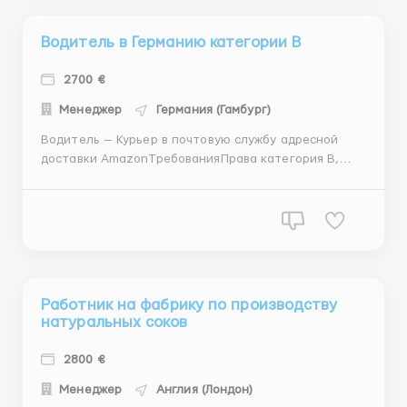
Водитель в Германию категории В
2700 €
Менеджер
Германия (Гамбург)
Водитель — Курьер в почтовую службу адресной
доставки AmazonТребованияПрава категория В,
опыт управления БУСом., ответственность,
порядочность, способность самостоятельно
принимать решения.Понимание сути работы
курьера. Без вредных привычек. Желание
работать.Функции: Адресная доставкаОтбор пос...
Работник на фабрику по производству
натуральных соков
2800 €
Менеджер
Англия (Лондон)