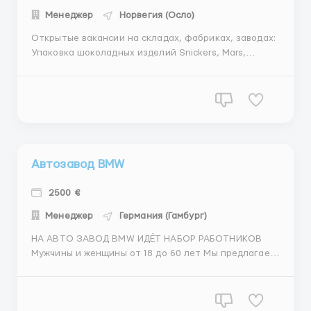
Менеджер
Норвегия (Осло)
Открытые вакансии на складах, фабриках, заводах:
Упаковка шоколадных изделий Snickers, Mars,
Bounty, Twix, MilkyWay Требования: Мужчины,
Женщины, Семейные пары Возраст до 60 лет
Знание русского языка Наличие водительских прав
категории В приветствуется Условия: Возможна
работа 5-6 дней в неделю по 9...
Автозавод BMW
2500 €
Менеджер
Германия (Гамбург)
НА АВТО ЗАВОД BMW ИДЁТ НАБОР РАБОТНИКОВ
Мужчины и женщины от 18 до 60 лет Мы предлагаем:
-официальное трудоустройство -высокая и
своевременная заработная плата(14€-16€/час)
-медицинская страховка -бесплатное проживание