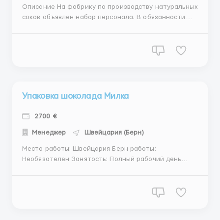
Описание На фабрику по производству натуральных
соков объявлен набор персонала. В обязанности
входит упаковка готовой продукции в картонные
коробки, наклейка стикеров, маркировка работа со
сканером, логистика. носить и как-то перемещать
коробки не нужно! График работы 12 часов в день 5
дней в ...
Упаковка шоколада Милка
2700 €
Менеджер
Швейцария (Берн)
Место работы: Швейцария Берн работы:
Необязателен Занятость: Полный рабочий день
Должностные обязанности: -Упаковка -Сортировка
-Отбраковка готовой продукции шоколада Milka
Требования: • Мужчины, Женщины• Возраст от 18 до
60 лет Условия: Возможна работа по 8-12-16 часов в
день по желанию О...