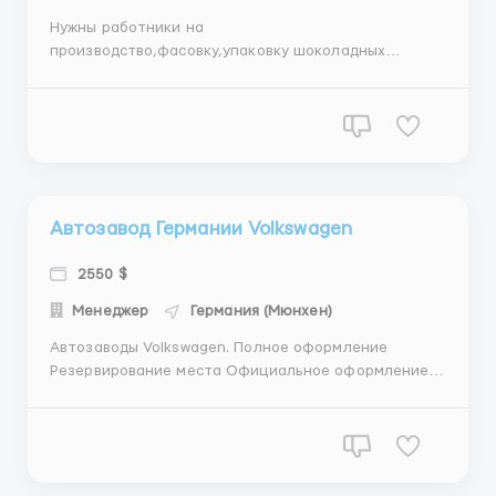
Нужны работники на
производство,фасовку,упаковку шоколадных
батончиков Сникерс.Работа на современном
производстве в комфорных условиях. Требования: —
мужчины,женщины и семейные пары; — возрастом до
60 лет ; — берем по биопаспорту или любой
европейской визе; Условия: — оплата ...
Автозавод Германии Volkswagen
2550 $
Менеджер
Германия (Мюнхен)
Автозаводы Volkswagen. Полное оформление
Резервирование места Официальное оформление
Сопровождение вплоть до выхода на работу
Требования Заграничный паспорт или польская
рабочая виза от 6 месяцев. Мужчины/женщины/
семейные пары Возраст 18-60 лет Знание языка не
требуется. Условия работы Пн-Пт: 8/10 ч...