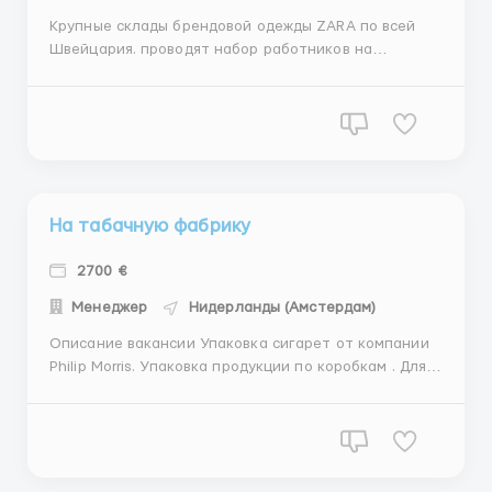
Крупные склады брендовой одежды ZARA по всей
Швейцария. проводят набор работников на
вакансию. Требования: женщины, мужчины, сем.
пары до 55 лет Условия работы: работа 5-6 дней в
неделю, по 8-12 часов Обязанности: Основной
функционал: складирование коробок, сортировка,
снятие магнитных клипс, сортир...
На табачную фабрику
2700 €
Менеджер
Нидерланды (Амстердам)
Описание вакансии Упаковка сигарет от компании
Philip Morris. Упаковка продукции по коробкам . Для
граждан Грузии , Молдовы ,Украины и остальных
граждан СНГ. Нужны мужчины , женщины . Возраст от
18- 60. Требования: коммуникабельность , желание
работать . Оплата : 15,€ /час чистыми График : 5
дн...