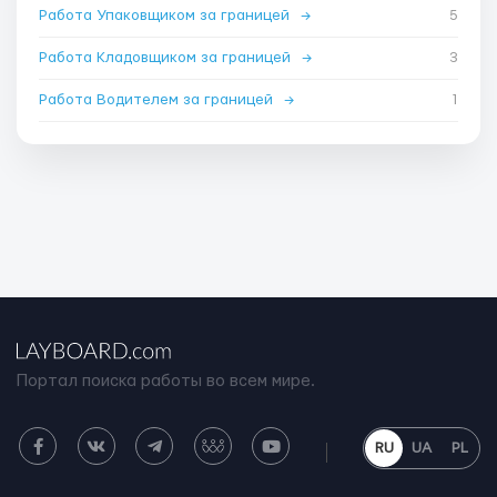
Работа Упаковщиком за границей
→
5
Работа Кладовщиком за границей
→
3
Работа Водителем за границей
→
1
Портал поиска работы во всем мире.
RU
UA
PL