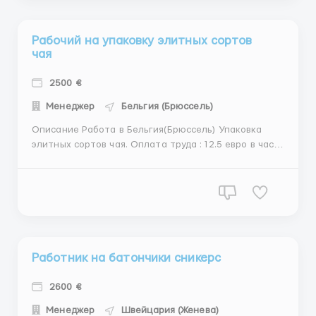
обязанностям; знание языка не об...
Рабочий на упаковку элитных сортов
чая
2500 €
Менеджер
Бельгия (Брюссель)
Описание Работа в Бельгия(Брюссель) Упаковка
элитных сортов чая. Оплата труда : 12.5 евро в час
Работник склада Обязанности: сбор заказов по
заявкам для утренней отправки по магазинам и
супермаркетам,сканирования и внесение в
накладные, так же проверка упаковок на брак и в
случае брака ...
Работник на батончики сникерс
2600 €
Менеджер
Швейцария (Женева)