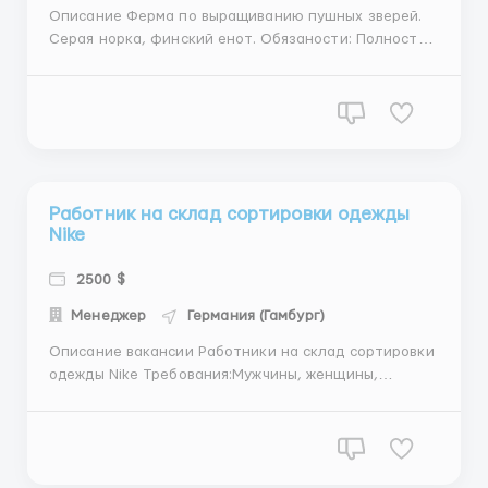
Описание Ферма по выращиванию пушных зверей.
Серая норка, финский енот. Обязаности: Полностью
уход за зверьками,вычёсывание, кормление,поение
зверьков, так же уборка за ними. Зарплата: 14 евро
в час 2600 - 3000 евро в мес. Жильё:
Предоставляется работодателем бесплатно, есть
все не...
Работник на склад сортировки одежды
Nike
2500 $
Менеджер
Германия (Гамбург)
Описание вакансии Работники на склад сортировки
одежды Nike Требования:Мужчины, женщины,
сем.пары Обязанности: Загрузка и выгрузка товара
Клеить этикетки на ящики Сканирование товара
Упаковка товара Заработная плата: 2200-2800€/
месяц График работы: 8-12 час/день. 5 ...