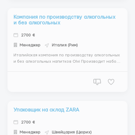
Компания по производству алкогольных
и без алкогольных
2700 €
Менеджер
Италия (Рим)
Италийская компания по производству алкогольных
и без алкогольных напитков Olvi Производит набор
сотрудников на следующие вакансии:
-упаковщики(12-15 евро в час) -фасовка
продукции(12-14 евро в час) -проверка продукции на
брак(12-14 евро в час) -разнорабочие(12-14 евро в
час) -водители с катег...
Упаковщик на склад ZARA
2700 €
Менеджер
Швейцария (Цюрих)