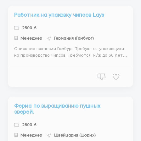
Работник на упаковку чипсов Lays
2500 €
Менеджер
Германия (Гамбург)
Описание вакансии Гамбург Требуются упаковщики
на производство чипсов. Требуются: м/ж до 60 лет.
О/р и знание языка не требуются. Обязанности:
Контроль производственной линии Упаковка снеков
и чипсов в коробки. Проверка продукции на брак
Погрузка Оплата: 12-15 евро/час....
Ферма по выращиванию пушных
зверей.
2600 €
Менеджер
Швейцария (Цюрих)