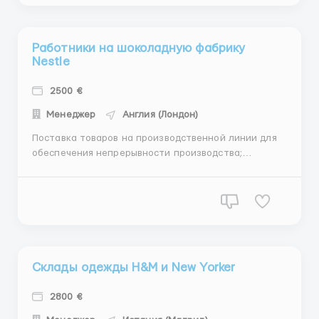
Работники на шоколадную фабрику
Nestle
2500 €
Менеджер
Англия (Лондон)
Поставка товаров на производственной линии для
обеспечения непрерывности производства;
Упаковка и сортировка готовой продукции;
Контроль качества готовой продукции Физически
сложной работы нет. Требования: — возраст от 18 до
60 лет; — можно без опыта работы. — знание языка
не обяза...
Склады одежды H&M и New Yorker
2800 €