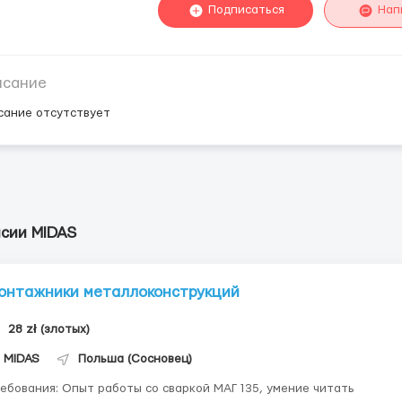
Подписаться
Нап
исание
сание отсутствует
нсии MIDAS
онтажники металлоконструкций
28 zł (злотых)
MIDAS
Польша (Сосновец)
ебования: Опыт работы со сваркой МАГ 135, умение читать