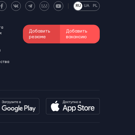
RU
UA
PL
та
Добавить
Добавить
м
резюме
вакансию
и
бства