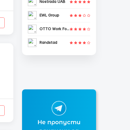
Nostrada UAB
EWL Group
OTTO Work Force
Randstad
Не пропусти