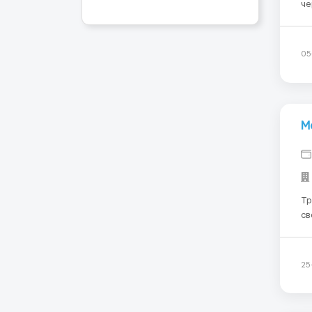
че
ра
произ
05
М
Тр
св
черчежей. Где 
цеху. Условия работы:Ставк
пр
25