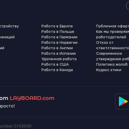
стройству
Работа в Европе
Публичная офер
Работа в Польше
Как мы проверяе
раницей
Работа в Германии
работодателей
Работа в Норвегии
Отказ от
ий
Работа в Англии
ответственност
Работа в Испании
Современное
Удаленная работа
утверждение ра
Работа в США
Политика жалоб
Работа в Канадe
Кодекс этики
 от
LAYBOARD.com
просто!
umber 5143690