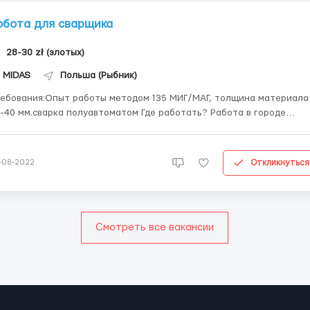
обота для сварщика
28-30 zł (злотых)
MIDAS
Польша (Рыбник)
ебования:Опыт работы методом 135 МИГ/МАГ, толщина материала
0 мм.сварка полуавтоматом Где работать? Работа в городе
на заводе. Условия работы:Опыт работы обезателен Наш
Вайбер +48 531-877-599 ...
Откликнуться
-08-2022
Смотреть все вакансии