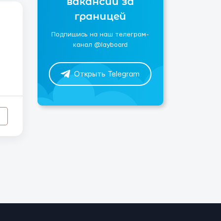
вакансии за
границей
Подпишись на наш телеграм-
канал @layboard
Открыть Telegram