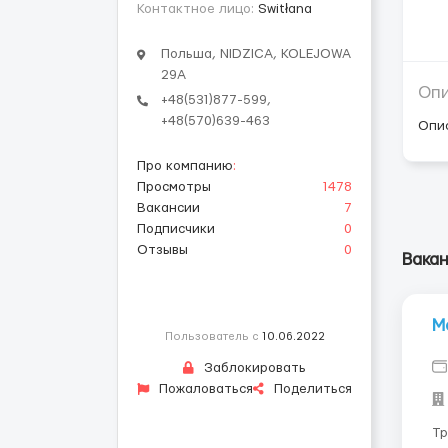
Контактное лицо:
Switłana
Польша, NIDZICA, KOLEJOWA
29A
Оп
+48(531)877-599,
+48(570)639-463
Опи
Про компанию
:
Просмотры
1478
Вакансии
7
Подписчики
0
Отзывы
0
Вака
М
Пользователь с
10.06.2022
Заблокировать
Пожаловаться
Поделиться
Тр