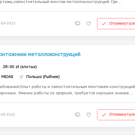
ртежы,самостоятельный монтаж металлоконструкций. Где
ботать? Робота в городе Сосновец возле Катовиц, в
водственном цеху. Условия работы:Ставка 28 злотых нетто,
бесплатное проживание,полная легализация. ...
Откликнуться
-09-2022
онтажники металлоконструкций
28-30 zł (злотых)
MIDAS
Польша (Рыбник)
ебования:Опыт работы и самостоятельным монтажем конструкций
арочных. Уменее работы со сваркой, требуется хорошее знание
работать? Работа в городе Рыбник в производственном
а 28 злотых нетто в час.Бесплатное
оживание, полная лега...
Откликнуться
-08-2022