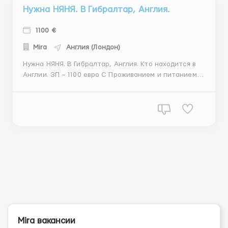
Нужна НЯНЯ. В Гибралтар, Англия.
1100 €
Mira
Англия (Лондон)
Нужна НЯНЯ. В Гибралтар, Англия. Кто находится в
Англии. ЗП – 1100 евро С Проживанием и питанием,
Няня живет в комнате с ребенком. Возраст: 18-30
лет, (Можно без опыта работы) Семья: Мама, Папа,
ребенок (мальчик 13 месяцев) Обязанности: полных
уход за ребенком, приготовление еды д...
Mira вакансии