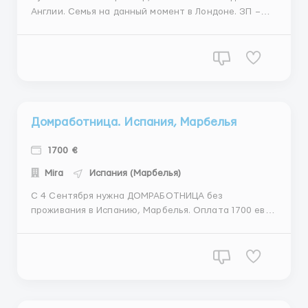
Англии. Семья на данный момент в Лондоне. ЗП –
1100 евро С Проживанием и питанием, Няня живет в
комнате с ребенком. Возраст: 18-30 лет, (Можно без
опыта работы) Семья: Мама, Папа, ребенок (мальчик
13 месяцев) Обязанности: полных уход за р...
Домработница. Испания, Марбелья
1700 €
Mira
Испания (Марбелья)
С 4 Сентября нужна ДОМРАБОТНИЦА без
проживания в Испанию, Марбелья. Оплата 1700 евро
наличными на руки. На 6 дней в неделю. + Есть
оплачиваемый отпуск. Обязанности: уборка дома,
стирка, глажка, готовка (любить и уметь готовить).
Водительские права Обязательно, так как нужно
будет ездить ...