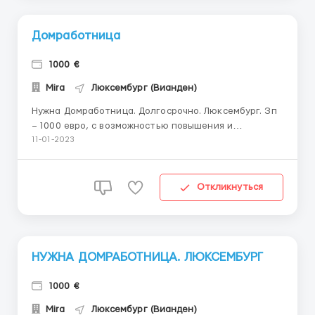
Домработница
1000 €
Mira
Люксембург (Вианден)
Нужна Домработница. Долгосрочно. Люксембург. Зп
– 1000 евро, с возможностью повышения и
премиальными. Замечательная семья, ищет
11-01-2023
Добработницу, веселую и открытую к
конструктивному диалогу. С проживанием,
питанием, компенсация дороги. Двое деток: 2,5 лет
Откликнуться
и 11 месяцев. Для работни...
НУЖНА ДОМРАБОТНИЦА. ЛЮКСЕМБУРГ
1000 €
Mira
Люксембург (Вианден)