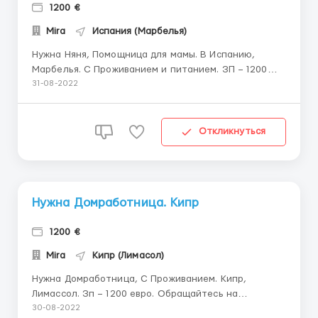
1200 €
Mira
Испания (Марбелья)
Нужна Няня, Помощница для мамы. В Испанию,
Марбелья. С Проживанием и питанием. ЗП – 1200
евро, с возможностью повышения. В семье трое
31-08-2022
деток: 14, 10, 4 года. Старшие детки
самостоятельны, помогают маме. Уклон на
младшего ребенка и помощь маме по дому. Комната
Откликнуться
для Няни отдельная, 1 в...
Нужна Домработница. Кипр
1200 €
Mira
Кипр (Лимасол)
Нужна Домработница, С Проживанием. Кипр,
Лимассол. Зп – 1200 евро. Обращайтесь на
Viber/WhatsApp по номеру +380671224077 Ищем
30-08-2022