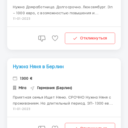
Нужна Домработница. Долгосрочно. Люксембург. Зп
– 1000 евро, с возможностью повышения и
премиальными. Замечательная семья, ищет
11-01-2023
Домработницу, веселую и открытую к
конструктивному диалогу. (!) С проживанием,
питанием, компенсация дороги. (!) Двое деток: 2,5
Откликнуться
лет и 11 месяцев. Для раб...
Нужна Няня в Берлин
1300 €
Mira
Германия (Берлин)
Приятная семья Ищет Няню. СРОЧНО Нужна Няня с
проживанием. На длительный период. ЗП- 1300 евро.
Германия, Берлин. Няня нужна для малыша 5
11-01-2023
месяцев. Обязанности: гигиена, кормление, уход.
Мальчик ночью просыпается максимум 1 раз,
вставать к нему, малыш быстро засыпает,