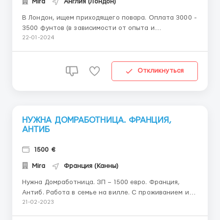
Mira
Англия (Лондон)
В Лондон, ищем приходящего повара. Оплата 3000 -
3500 фунтов (в зависимости от опыта и
образования). На 6 дней в неделю (ВС выходной), с 7
22-01-2024
утра до 16:00. Приготовление здоровой пищи на
семью: двое взрослых, трое детей и на трое нянь (8
человек). Формировать меню на день, закупать
Откликнуться
продукты (...
НУЖНА ДОМРАБОТНИЦА. ФРАНЦИЯ,
АНТИБ
1500 €
Mira
Франция (Канны)
Нужна Домработница. ЗП – 1500 евро. Франция,
Антиб. Работа в семье на вилле. С проживанием и
питанием, предоставляется рабочая одежда,
21-02-2023
компенсация дороги. В семье работает и другой