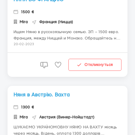
1500 €
Mira
Франция (Ницца)
Ищем Няню в русскоязычную семью. ЗП – 1500 евро.
Франция, между Ниццей и Монако. Обращайтесь на
Viber/WhatsApp по номеру +380671224077 С
20-02-2023
проживанием, питанием, можно вахтой, можно на
длительный период. В семье трое детей: 10 лет, 3,5
лет и 10 месяцев. Няня для двух младших детей. ...
Откликнуться
Няня в Австрію. Вахта
1300 €
Mira
Австрия (Винер-Нойштадт)
ШУКАЄМО УКРАЇНОМОВНУ НЯНЮ НА ВАХТУ місяць
через місяць. Відень, оплата 1300 долларів