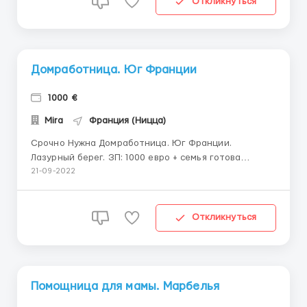
Откликнуться
убаюкивать его не нужно. О...
Домработница. Юг Франции
1000 €
Mira
Франция (Ницца)
Срочно Нужна Домработница. Юг Франции.
Лазурный берег. ЗП: 1000 евро + семья готова
оформить документы. Замечательная семья.
21-09-2022
Предоставляет отдельное помещение с санузлом
рядом с домом семьи, питание, компенсация дороги,
1 выходной в неделю. Оформят документы на
Откликнуться
пребывание в стране. Пожел...
Помощница для мамы. Марбелья