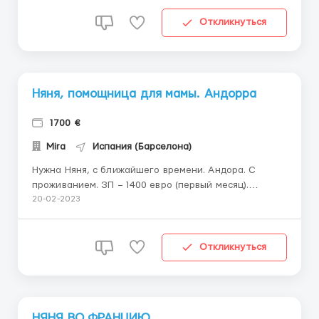
рабочий персонал, есть еще две домработницы,
одна от нашего агентства. (!) Обязанности: уход за
Откликнуться
гардеробом, ...
Няня, помощница для мамы. Андорра
1700 €
Mira
Испания (Барселона)
Нужна Няня, с ближайшего времени. Андора. С
проживанием. ЗП – 1400 евро (первый месяц).
Дальше повышение до 1700евро, в зависимости от
20-02-2023
опыта. Приятная, позитивная семья: папа, мама, 4ро
деток (7, 6, 4 лет, 9 месяцев). В семье работает
домработница, которая помогает с детками, также
Откликнуться
ма...
НЯНЯ ВО ФРАНЦИЮ