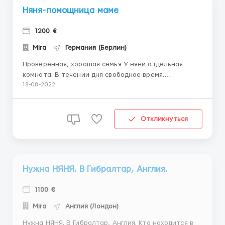
Няня-помощница маме
1200 €
Mira
Германия (Берлин)
Проверенная, хорошая семья У няни отдельная
комната. В течении дня свободное время.
Компенсация расходов на дорогу. Для девочки 2,5
18-08-2022
года нужна няня 35-50 лет. Добрая, воспитанная, с
чистой русской речью, с лёгким и веселым
характером, неконфликтная. Семья
Откликнуться
интеллигентная. Девочка ходит в сад с 8...
Нужна НЯНЯ. В Гибралтар, Англия.
1100 €
Mira
Англия (Лондон)
Нужна НЯНЯ. В Гибралтар, Англия. Кто находится в