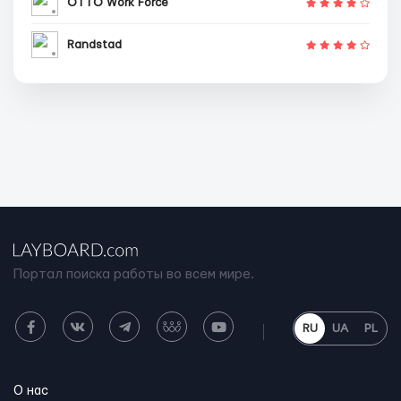
OTTO Work Force
Randstad
Портал поиска работы во всем мире.
RU
UA
PL
О нас