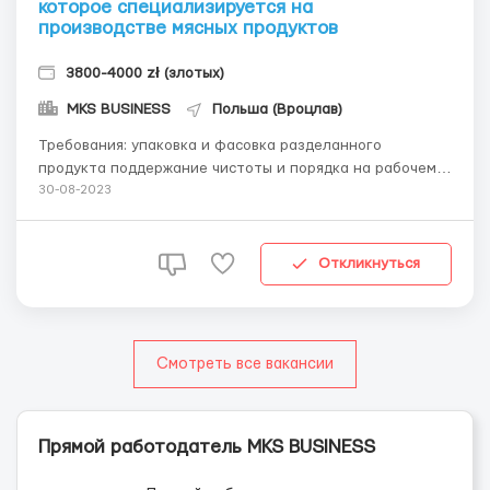
которое специализируется на
производстве мясных продуктов
3800-4000 zł (злотых)
MKS BUSINESS
Польша (Вроцлав)
Требования: упаковка и фасовка разделанного
продукта поддержание чистоты и порядка на рабочем
месте выполнение мелких поручений в текущем
30-08-2023
процессе работа только на конечном процессе Где
работать? город Golina (80 км от Poznania) Условия
работы: официальное оформлени...
Откликнуться
Смотреть все вакансии
Прямой работодатель MKS BUSINESS