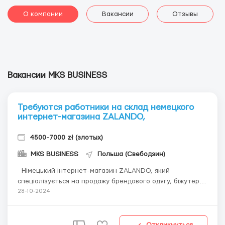
О компании
Вакансии
Отзывы
Вакансии MKS BUSINESS
Требуются работники на склад немецкого
интернет-магазина ZALANDO,
4500-7000 zł (злотых)
MKS BUSINESS
Польша (Свебодзин)
Німецький інтернет-магазин ZALANDO, який
спеціалізується на продажу брендового одягу, біжутерії
та аксесуарів. Посади та обов'язки ❗️❗️❗️ Пакувальник
28-10-2024
Контроль якості: Оцінка стану повернутого товару,
виявлення дефектів і пошкоджень. Перепакування:
Упаковка повернутого тов...