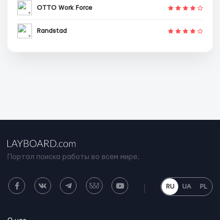
OTTO Work Force
Randstad
Портал поиска работы во всем мире.
RU
UA
PL