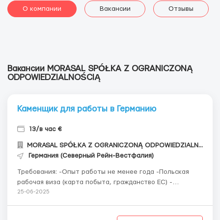
О компании
Вакансии
Отзывы
Вакансии MORASAL SPÓŁKA Z OGRANICZONĄ
ODPOWIEDZIALNOŚCIĄ
Каменщик для работы в Германию
13/в час €
MORASAL SPÓŁKA Z OGRANICZONĄ ODPOWIEDZIALNOŚCIĄ
Германия (Северный Рейн-Вестфалия)
Требования: -Опыт работы не менее года -Польская
рабочая виза (карта побыта, гражданство ЕС) -
Приоритет на сработанные бригады - (можно и мастера
25-06-2025
одиночки) Где работать? Польской строительной
компании требуются: - каменщики (клинкер, черновая