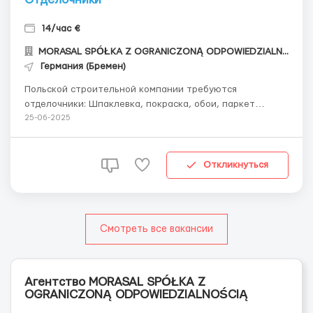
14/час €
MORASAL SPÓŁKA Z OGRANICZONĄ ODPOWIEDZIALNOŚCIĄ
Германия (Бремен)
Польской строительной компании требуются
отделочники: Шпаклевка, покраска, обои, паркет
Объекты находятся в Германии (г. Бремен) Условия:
25-06-2025
Оплата: 14 евро/час Жилье (300 евро с зарплаты)
Официальное оформление в Польше, командировочный
лист Требования к кандидатам: ...
Откликнуться
Смотреть все вакансии
Агентство MORASAL SPÓŁKA Z
OGRANICZONĄ ODPOWIEDZIALNOŚCIĄ