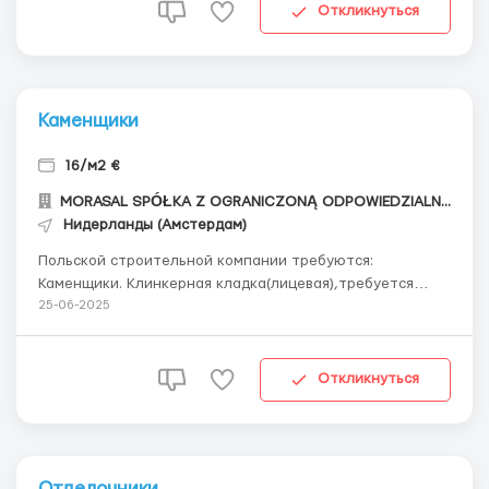
кладка) Объект ...
Откликнуться
Каменщики
16/м2 €
MORASAL SPÓŁKA Z OGRANICZONĄ ODPOWIEDZIALNOŚCIĄ
Нидерланды (Амстердам)
Польской строительной компании требуются:
Каменщики. Клинкерная кладка(лицевая),требуется
бригада со своим авто для работы в Нидерландах (г.
25-06-2025
Амстердам) Оплата 16 евро/час Жилье:
Предоставляется платно: 300€/месяц с зарплаты.
Опыт: Обязателен. ...
Откликнуться
Отделочники