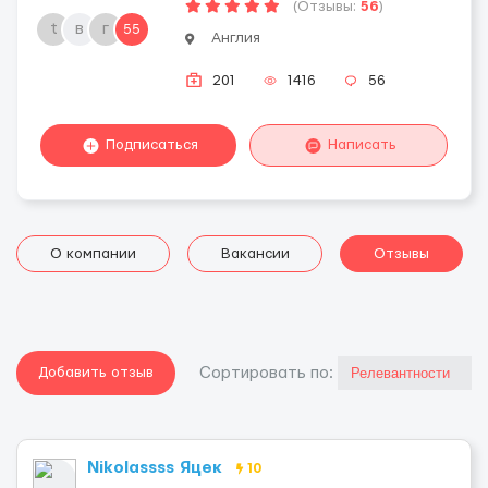
(Отзывы:
56
)
t
в
г
55
Англия
201
1416
56
Подписаться
Написать
О компании
Вакансии
Отзывы
Добавить отзыв
Cортировать по:
Nikolassss Яцек
10