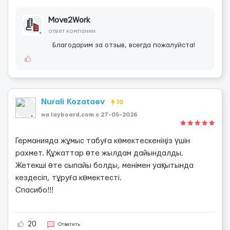
Move2Work
ответ компании
Благодарим за отзыв, всегда пожалуйста!
Nurali Kozataev
10
на layboard.com c 27-05-2026
Германияда жұмыс табуға көмектескеніңіз үшін
рахмет. Құжаттар өте жылдам дайындалды.
Жетекші өте сыпайы болды, менімен уақытында
кездесіп, тұруға көмектесті.
Спасибо!!!
20
Ответить