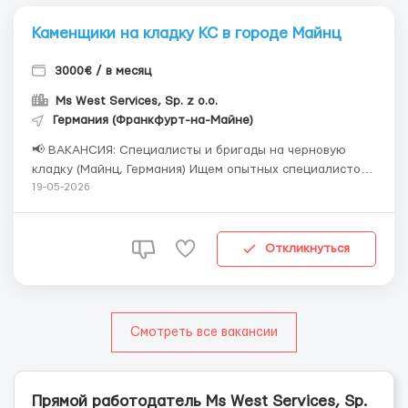
Каменщики на кладку КС в городе Майнц
3000€ / в месяц
Ms West Services, Sp. z o.o.
Германия (Франкфурт-на-Майне)
📢 ВАКАНСИЯ: Специалисты и бригады на черновую
кладку (Майнц, Германия) Ищем опытных специалистов
и сформированные бригады для выполнения работ по
19-05-2026
черновой кладке в городе Майнц. 🔧 Условия работы: 💶
Оплата: 18 € нетто за м² 🏠 Проживание: 300 € / месяц
📄 Официальное трудоустр...
Откликнуться
Смотреть все вакансии
Прямой работодатель Ms West Services, Sp.