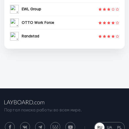
EWL Group
OTTO Work Force
Randstad
Портал поиска работы во всем мире.
RU
UA
PL