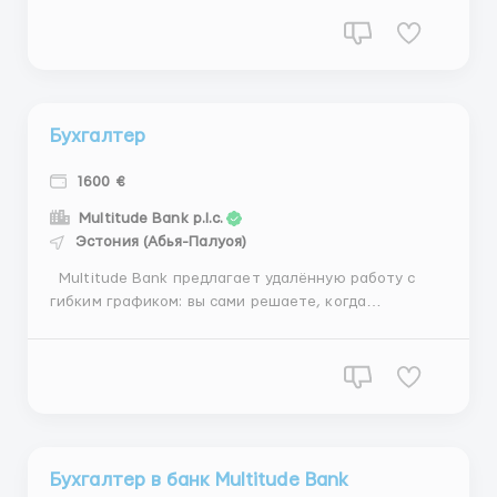
отличные перспективы для вашего
профессионального роста! Почему вам стоит
выбрать нас: • Свобода выбора: работайте, когда
удобно — утром, ...
Бухгалтер
1600 €
Multitude Bank p.l.c.
Эстония (Абья-Палуоя)
Multitude Bank предлагает удалённую работу с
гибким графиком: вы сами решаете, когда
выполнять задачи. Обязанности: • Обработка и
выставление счетов клиентам. • Работа с
транзакционными списками (300–500 клиентов на
список). • Корректное оформле...
Бухгалтер в банк Multitude Bank