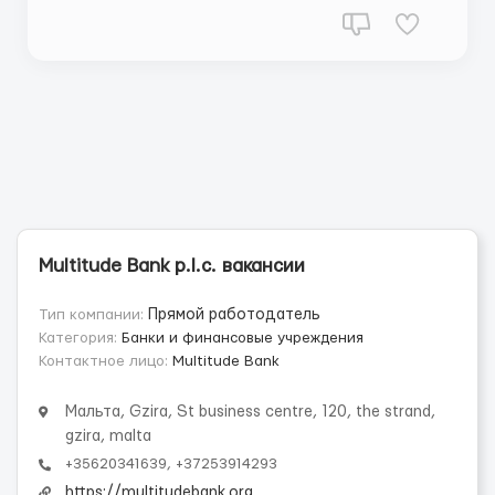
транзакционными списками (300–500 клиентов на
список). • Корректное оформление счет...
Multitude Bank p.l.c. вакансии
Тип компании:
Прямой работодатель
Категория:
Банки и финансовые учреждения
Контактное лицо:
Multitude Bank
Мальта, Gzira, St business centre, 120, the strand,
gzira, malta
+35620341639, +37253914293
https://multitudebank.org