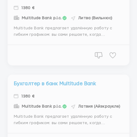
1380 €
Multitude Bank p.l.c.
Литва (Вильнюс)
Multitude Bank предлагает удалённую работу с
гибким графиком: вы сами решаете, когда
выполнять задачи. Обязанности: • Обработка и
выставление счетов клиентам. • Работа с
транзакционными списками (300–500 клиентов на
список). • Корректное оформление счет...
Бухгалтер в банк Multitude Bank
1380 €
Multitude Bank p.l.c.
Латвия (Айзкраукле)
Multitude Bank предлагает удалённую работу с
гибким графиком: вы сами решаете, когда
выполнять задачи. Обязанности: • Обработка и
выставление счетов клиентам. • Работа с