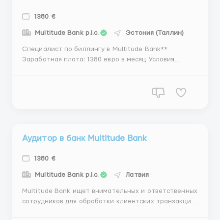
1380 €
Multitude Bank p.l.c.
Эстония (Таллин)
Специалист по биллингу в Multitude Bank**
Заработная плата: 1380 евро в месяц Условия
работы: Трудовой договор, работа в офисе
компании либо дистанционно Дополнительно:
Возможность еженедельной выплаты заработной
платы Описание вакансии: Multitude Bank
объявляет открытой вакансию специали...
Аудитор в банк Multitude Bank
1380 €
Multitude Bank p.l.c.
Латвия
Multitude Bank ищет внимательных и ответственных
сотрудников для обработки клиентских транзакций.
Мы предлагаем гибкость, стабильный доход и