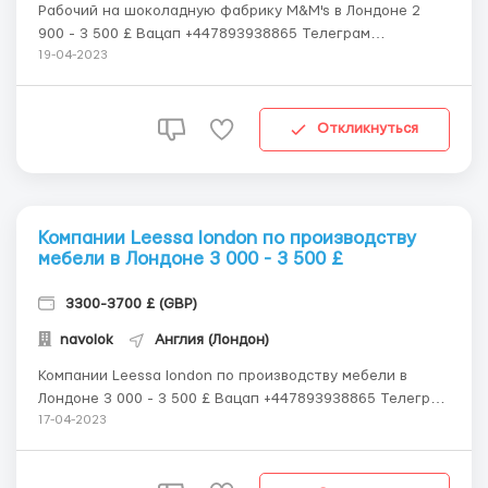
Рабочий на шоколадную фабрику M&M's в Лондоне 2
900 - 3 500 £ Вацап +447893938865 Телеграм
+447384173081 Обязанности: Поставка товаров на
19-04-2023
производственной линии для обеспечения
непрерывности производства; Упаковка и сортировка
готовой продукции; Контроль качества готовой проду...
Откликнуться
Компании Leessa london по производству
мебели в Лондоне 3 000 - 3 500 £
3300-3700 £ (GBP)
navolok
Англия (Лондон)
Компании Leessa london по производству мебели в
Лондоне 3 000 - 3 500 £ Вацап +447893938865 Телеграм
+447384173081 Требования: Мужчины, женщины,
17-04-2023
семейные пары Возраст от 18-50 лет Знания
английского языка не обязательно! Обязанности: