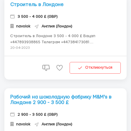
Строитель в Лондоне
3 500 - 4 000 £ (GBP)
navolok
Англия (Лондон)
Строитель в Лондоне 3 500 - 4 000 £ Вацап
+447893938865 Телеграм +447384173081
Великобритания, Лондон Описание вакансии: Готовы
20-04-2023
предложить вам комфортные условия работы на
строительных площадках на территории ! Требуются
как разнорабочие, так и специалисты по различным
Откликнуться
направлениям ин...
Рабочий на шоколадную фабрику M&M's в
Лондоне 2 900 - 3 500 £
2 900 - 3 500 £ (GBP)
navolok
Англия (Лондон)