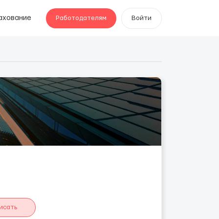
ахование
Работодателям
Войти
исать