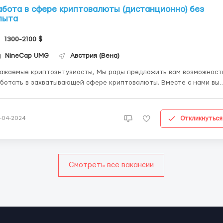
абота в сфере криптовалюты (дистанционно) без
пыта
1300-2100 $
NineCap UMG
Австрия (Вена)
аемые криптоэнтузиасты, Мы рады предложить вам возможность
ботать в захватывающей сфере криптовалюты. Вместе с нами вы
ожете открыть дверь в мир цифровых возможностей и принять
стие в развитии инновационных проектов. Преимущества работы в
криптовалюте: Стремительн...
Откликнуться
-04-2024
Смотреть все вакансии