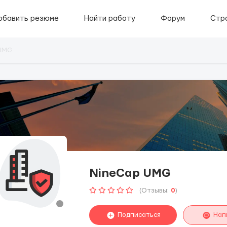
обавить резюме
Найти работу
Форум
Стр
UMG
NineCap UMG
(Отзывы:
0
)
Подписаться
Нап