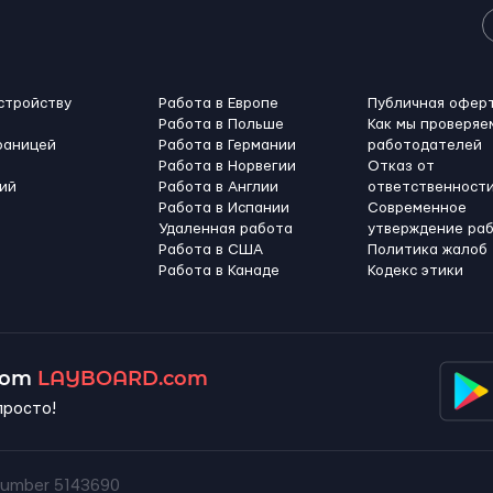
стройству
Работа в Европе
Публичная офер
Работа в Польше
Как мы проверяе
раницей
Работа в Германии
работодателей
Работа в Норвегии
Отказ от
ий
Работа в Англии
ответственност
Работа в Испании
Современное
Удаленная работа
утверждение ра
Работа в США
Политика жалоб
Работа в Канадe
Кодекс этики
 от
LAYBOARD.com
просто!
umber 5143690