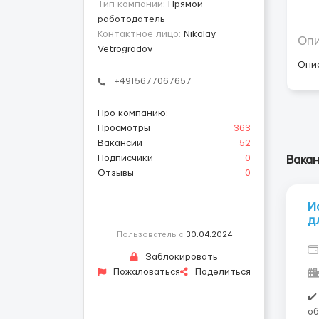
Тип компании:
Прямой
работодатель
Контактное лицо:
Nikolay
Оп
Vetrogradov
Опи
+4915677067657
Про компанию
:
Просмотры
363
Вакансии
52
Подписчики
0
Вака
Отзывы
0
И
д
Пользователь с
30.04.2024
Заблокировать
Пожаловаться
Поделиться
✔️ Что
об