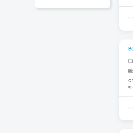
вд
Вм
дл
30
В
Обязаннос
крипт
пр
(искл
гр
30