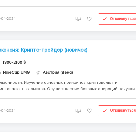
охновляющая атмосфера работы, где каждая идея имеет значение
есте мы сможем достичь невероятных результатов! 🌍 Возможности
я профессионального развития и обучения от ...
Откликнуться
-04-2024
акансия: Крипто-трейдер (новичок)
1300-2100 $
NineCap UMG
Австрия (Вена)
ти: Изучение основных принципов криптовалют и
овалютных рынков. Осуществление базовых операций покупки и
одажи криптовалютных активов на криптовалютных биржах.
ючительно с ментором) Мониторинг рыночных условий и изучение
афиков цен для определения потен...
Откликнуться
-04-2024