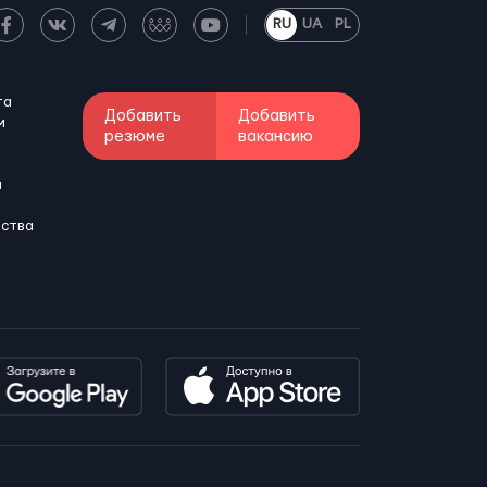
RU
UA
PL
та
Добавить
Добавить
м
резюме
вакансию
и
бства