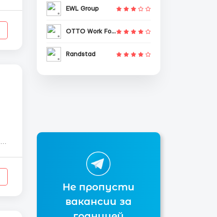
.
EWL Group
OTTO Work Force
Randstad
Не пропусти
вакансии за
границей