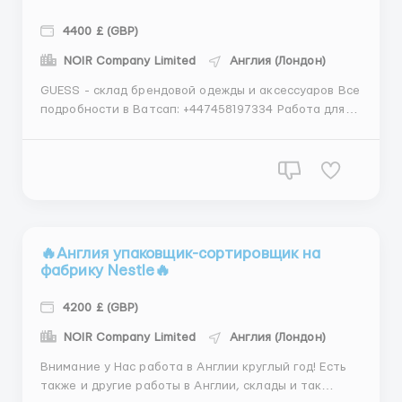
4400 £ (GBP)
NOIR Company Limited
Англия (Лондон)
GUESS - склад брендовой одежды и аксессуаров Все
подробности в Ватсап:‪ +447458197334 Работа для
граждан
СНГ(Россия,Беларусь,Таджикистан,Кыргызстан,
Узбекистан, Казахстан) Место работы:Лондон.
График: 8-10-12 часов в день, 5, 6 дней в неделю.
Оплата: 14.07-16.73 фунтов в час чистыми...
🔥Англия упаковщик-сортировщик на
фабрику Nestle🔥
4200 £ (GBP)
NOIR Company Limited
Англия (Лондон)
Внимание у Нас работа в Англии круглый год! Есть
также и другие работы в Англии, склады и так