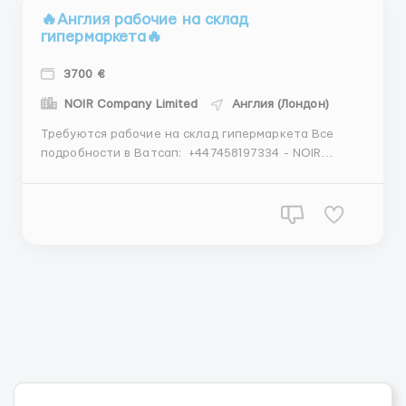
🔥Англия рабочие на склад
гипермаркета🔥
3700 €
NOIR Company Limited
Англия (Лондон)
Требуются рабочие на склад гипермаркета Все
подробности в Ватсап: ‪ ‪+447458197334 ‪- NOIR
Company Limited Требования: - мужчины, женщины,
семейные пары; - возраст от 18 до 55 лет (бывают
заявки от работодателей на 55 + ); --- образование
и опыт не требуется; - знание языка не требуе...