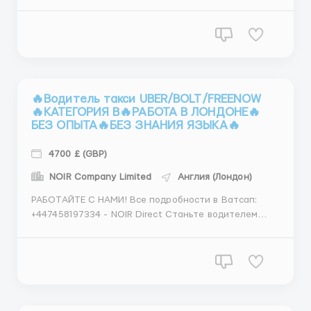
далее. (смотрите профиль) Все подробности в
Ватсап:‪ ‪+447458197334 ‪- Руслан Nestle всемирно
известная кондитерская компания проводит набор
новых сотрудников на сортировку и упаковку
готовой про...
🔥Водитель такси UBER/BOLT/FREENOW
🔥КАТЕГОРИЯ В🔥РАБОТА В ЛОНДОНЕ🔥
БЕЗ ОПЫТА🔥БЕЗ ЗНАНИЯ ЯЗЫКА🔥
4700 £ (GBP)
NOIR Company Limited
Англия (Лондон)
РАБОТАЙТЕ С НАМИ! Все подробности в Ватсап:‪
+447458197334 ‪- NOIR Direct Станьте водителем
UBER / BOLT / FREENOW. Высокий доход (до 65 % от
оборота). Возможность выкупа фирменного авто.
Расчет каждую неделю во вторник (а
наличныеостаются у вас после каждой смены)!
Условия...