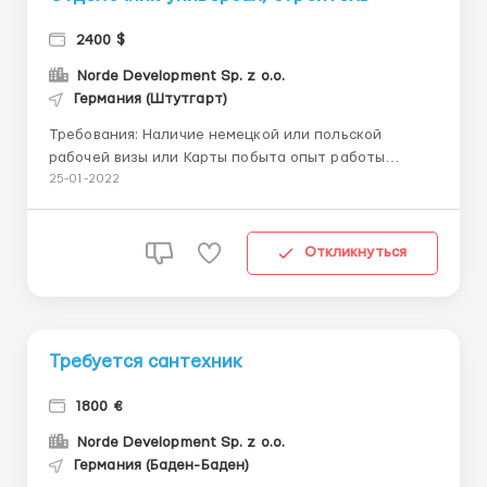
2400 $
Norde Development Sp. z o.o.
Германия (Штутгарт)
Требования: Наличие немецкой или польской
рабочей визы или Карты побыта опыт работы
плиточником не менее 2-5 лет профильное
25-01-2022
образование Желание зарабатывать Где работать?
Требуется квалифицированный отделочник
универсал для работы в Германии в городе
Откликнуться
Ludwigsburg Условия ...
Требуется сантехник
1800 €
Norde Development Sp. z o.o.
Германия (Баден-Баден)