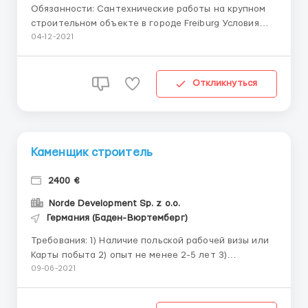
Обязанности: Сантехнические работы на крупном
строительном объекте в городе Freiburg Условия
оплаты труда: Оплата труда 12-15 брутто евро в
04-12-2021
час, работа 10-12 часов в день, 6 дней в неделю
Оплата в месяц от 2500 евро Предоставляем
комфортное жилье и проезд до места работы за
Откликнуться
счет работодателя Работни...
Каменщик строитель
2400 €
Norde Development Sp. z o.o.
Германия (Баден-Вюртемберг)
Требования: 1) Наличие польской рабочей визы или
Карты побыта 2) опыт не менее 2-5 лет 3)
профильное образование Где работать? Работа на
09-06-2021
строительстве частного дома Условия работы: 1)
Оплата труда 8-12 евро в час, (можно работать 10-