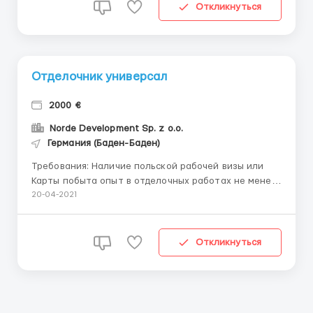
12 часов в день, 6 дней в неделю ...
Откликнуться
Отделочник универсал
2000 €
Norde Development Sp. z o.o.
Германия (Баден-Баден)
Требования: Наличие польской рабочей визы или
Карты побыта опыт в отделочных работах не менее
2-5 лет профильное образование Желание
20-04-2021
зарабатывать Где работать? Отделочные работы
(штукатурные, малярные, гипсокартонные и т.п) в
жилом доме в Германии в городе Бад-Кроцинген
Откликнуться
(Bad K...