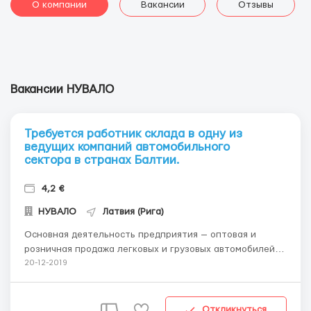
О компании
Вакансии
Отзывы
Вакансии НУВАЛО
Требуется работник склада в одну из
ведущих компаний автомобильного
сектора в странах Балтии.
4,2 €
НУВАЛО
Латвия (Рига)
Основная деятельность предприятия — оптовая и
розничная продажа легковых и грузовых автомобилей,
сельскохозяйственных, промышленных и
20-12-2019
мотоциклетных шин, колес, аккумуляторов и масел.
Аналогичным образом, компания развивает сети
сервисных центров и занимается распространением
Откликнуться