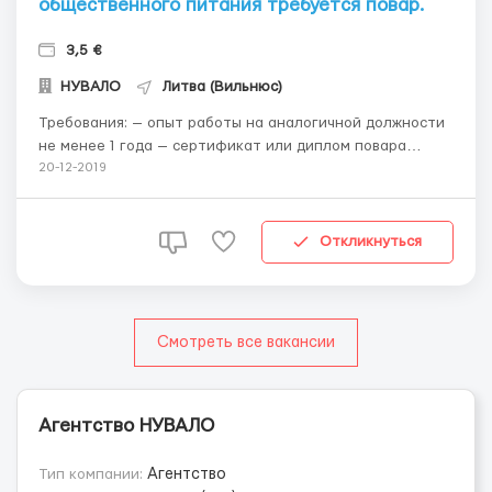
общественного питания требуется повар.
3,5 €
НУВАЛО
Литва (Вильнюс)
Требования: — опыт работы на аналогичной должности
не менее 1 года — сертификат или диплом повара
обязателен — без вредных привычек — физическая
20-12-2019
выносливость — легкая обучаемость — большой объём
памяти,необходимо для запоминания новых блюд и
ингредиентов &m...
Откликнуться
Смотреть все вакансии
Агентство НУВАЛО
Тип компании:
Агентство