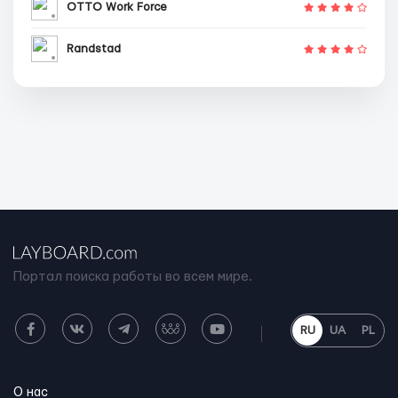
OTTO Work Force
Randstad
Портал поиска работы во всем мире.
RU
UA
PL
О нас