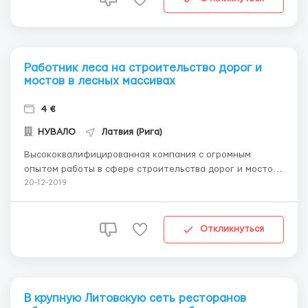
автомобильных прод...
Работник леса на строительство дорог и
мостов в лесных массивах
4 €
НУВАЛО
Латвия (Рига)
Высококвалифицированная компания с огромным
опытом работы в сфере строительства дорог и мостов
в районах лесных массивов открыла вакансию:
20-12-2019
работник леса Требования к кондидату на вакансию
работник леса: — опыт работы в лесном хозяйстве
будет плюсом — опыт работы с электропилой (моторн...
Откликнуться
В крупную Литовскую сеть ресторанов