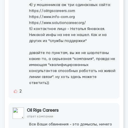
4) у мошенников аж три одинаковых сайта:
https://oilrigscareers.com
https://www.info-com.org
https://www.solutioncareer.org/
5) контактное лицо - Наталья Яновская.
Никакой инфы на нее не нашел. Как и на
других из "службы поддержки"
давайте по пунктам, вы же не шарлатаны
какие-то, а серьезная "компания", правда не
имеющая "квалифицированных
консультантов способных работать на живой
линии связи". ну хоть здесь можете
ответить))
2
Oil Rigs Careers
ответ компании
Все Ваши обвинения - это домыслы, ничего