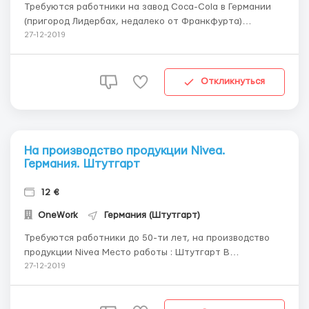
Требуются работники на завод Coca-Cola в Германии
(пригород Лидербах, недалеко от Франкфурта)
Обязанности: Упаковка, сортировка, контроль брака
27-12-2019
Несложная работа без особых навыков, работа в
основном с тарой либо на упаковочном
станке(упаковывать бутылки в паки) вес пака 4 кг
Откликнуться
Требование : Мужчины, же...
На производство продукции Nivea.
Германия. Штутгарт
12 €
OneWork
Германия (Штутгарт)
Требуются работники до 50-ти лет, на производство
продукции Nivea Место работы : Штутгарт В
обязанности работника входит : контроль качества
27-12-2019
изделий, их сортировке и дальнейшей упаковке. Работа
в комфортных условиях :без лишних шумов и запахов.