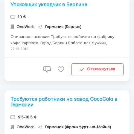
Упаковщик укладчик в Берлине
10 €
OneWork
Германия (Берлин)
Описание вакансии Требуются рабочие на фабрику
кофе Impresto. Город Берлин Работа для мужчин,
женщин, семейных пар Возраст: от 19 до 55 лет.
27-12-2019
Обязанности: операции по упаковке, сортировке,
комплектованию готовой продукцией, так же
стикеровка продукции. Режим работы: Дневая смена, 8-
Откликнуться
10 часов,...
Требуются работники на завод CocaCola в
Германии
9.5-10.5 €
OneWork
Германия (Франкфурт-на-Майне)