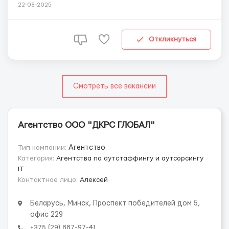
ВАКАНСИЯ РАЗНОРАБОЧИЙ ✔ Ставка от 155 до 220 Br за
22-08-2025
смену (зависит от объекта) ✔ Принимаем БЕЗ ОПЫТА ✔
ТРАНСФЕР ДО МЕСТА ВАХТЫ
================================================ ✅
Откликнуться
ПРЕДОСТАВЛЯЕМ...
Смотреть все вакансии
Агентство OOO "ДКРС ГЛОБАЛ"
Тип компании:
Агентство
Категория:
Агентства по аутстаффингу и аутсорсингу
IT
Контактное лицо:
Алексей
Беларусь, Минск, Проспект победителей дом 5,
офис 229
+375 (29) 887-97-41