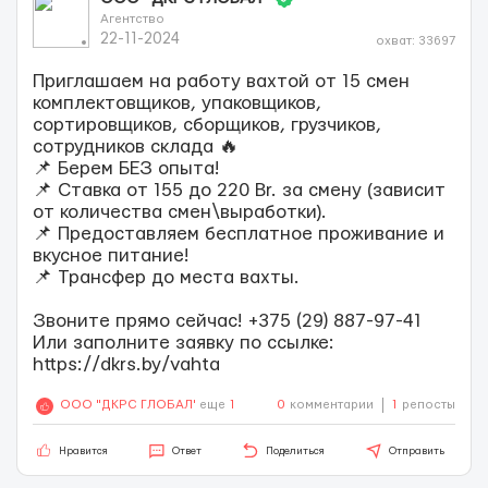
Агентство
22-11-2024
охват: 33697
Приглашаем на работу вахтой от 15 смен
комплектовщиков, упаковщиков,
сортировщиков, сборщиков, грузчиков,
сотрудников склада 🔥
📌 Берем БЕЗ опыта!
📌 Ставка от 155 до 220 Br. за смену (зависит
от количества смен\выработки).
📌 Предоставляем бесплатное проживание и
вкусное питание!
📌 Трансфер до места вахты.
Звоните прямо сейчас! +375 (29) 887-97-41
Или заполните заявку по ссылке:
https://dkrs.by/vahta
OOO "ДКРС ГЛОБАЛ"
еще
1
0
комментарии
1
репосты
Нравится
Ответ
Поделиться
Отправить