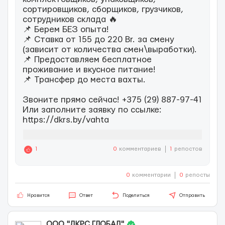
сортировщиков, сборщиков, грузчиков,
сотрудников склада 🔥
📌 Берем БЕЗ опыта!
📌 Ставка от 155 до 220 Br. за смену
(зависит от количества смен\выработки).
📌 Предоставляем бесплатное
проживание и вкусное питание!
📌 Трансфер до места вахты.
Звоните прямо сейчас! +375 (29) 887-97-41
Или заполните заявку по ссылке:
https://dkrs.by/vahta
1
0
комментариев
1
репостов
0
комментарии
0
репосты
Нравится
Ответ
Поделиться
Отправить
OOO "ДКРС ГЛОБАЛ"