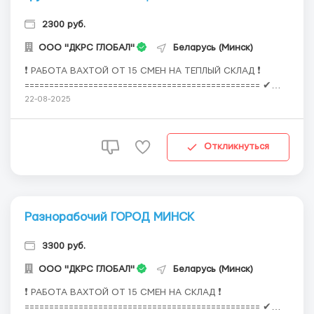
2300 руб.
OOO "ДКРС ГЛОБАЛ"
Беларусь (Минск)
❗ РАБОТА ВАХТОЙ ОТ 15 СМЕН НА ТЕПЛЫЙ СКЛАД ❗
================================================ ✔
ВАКАНСИЯ ГРУЗЧИК-КОМПЛЕКТОВЩИК ✔ Ставка от 155
22-08-2025
до 220 Br за смену (зависит от объекта) ✔ Принимаем
БЕЗ ОПЫТА ✔ БЕСПЛАТНЫЙ ТРАНСФЕР ДО МЕСТА ВАХТЫ
========================================...
Откликнуться
Разнорабочий ГОРОД МИНСК
3300 руб.
OOO "ДКРС ГЛОБАЛ"
Беларусь (Минск)
❗ РАБОТА ВАХТОЙ ОТ 15 СМЕН НА СКЛАД ❗
================================================ ✔