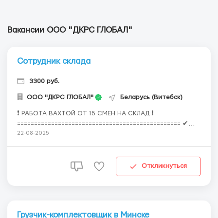
Вакансии OOO "ДКРС ГЛОБАЛ"
Сотрудник склада
3300 руб.
OOO "ДКРС ГЛОБАЛ"
Беларусь (Витебск)
❗ РАБОТА ВАХТОЙ ОТ 15 СМЕН НА СКЛАД ❗
================================================ ✔
ВАКАНСИЯ СОТРУДНИК НА СКЛАД ✔ Ставка от 155 до
22-08-2025
220 Br за смену (зависит от объекта) ✔ Принимаем БЕЗ
ОПЫТА ✔ ТРАНСФЕР ДО МЕСТА ВАХТЫ
================================================ ✅
Откликнуться
ПРЕДОСТ...
Грузчик-комплектовщик в Минске