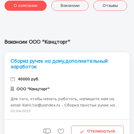
О компании
Вакансии
Отзывы
Вакансии ООО "Канцторг"
Сборка ручек на дому,дополнительный
заработок
40000 руб.
ООО "Канцторг"
Для того, чтобы начать работать, напишите нам на
email: Kanc.tor@yandex.ru - Сборка простых ручек на
дому. - Проверка всех деталей. - Упаковка изделий по
02-04-2023
коробкам. Условия: - Свободный рабочий день. -
Подработка, работа на дому. - Заработная плата от 40.
000 до 60. 000руб в месяц. - Еженед...
Откликнуться