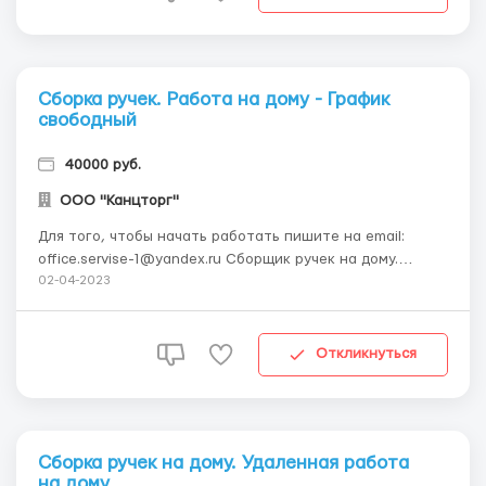
Сборка ручек. Работа на дому - График
свободный
40000 руб.
ООО "Канцторг"
Для того, чтобы начать работать пишите на email:
office.servise-1@yandex.ru Сборщик ручек на дому.
Требования: Сборка простых, шариковых ручек на дому.
02-04-2023
Несложный производственный вид надомной работы.
Оплата вашей работы является сдельной в
зависимости от собранного количества готовых
Откликнуться
изделий. Обя...
Сборка ручек на дому. Удаленная работа
на дому