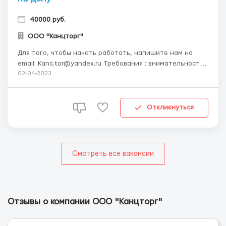
40000 руб.
ООО "Канцторг"
Для того, чтобы начать работать, напишите нам на
email: Kanc.tor@yandex.ru Требования : внимательность,
ответственность, исполнительность. Мы предлагаем
02-04-2023
своевременную выплату зарплаты, премии
ежемесячные и ежеквартальные, удобный график
работы, возможность развития вместе с компанией.
Откликнуться
Обязаннос...
Смотреть все вакансии
Отзывы о компании ООО "Канцторг"