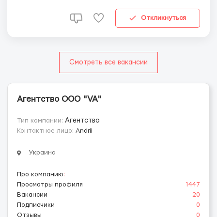
роки з правом роботи; -- записатися на здачу біометрії;
-- інструкції по отриманню...
Откликнуться
Смотреть все вакансии
Агентство ООО "VA"
Тип компании:
Агентство
Контактное лицо:
Andrii
Украина
Про компанию
:
Просмотры профиля
1447
Вакансии
20
Подписчики
0
Отзывы
0