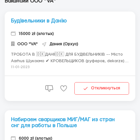
Вакансии ООО "VA"
Будівельники в Данію
15000 zł (злотых)
ООО "VA"
Дания (Орхус)
ТРОБОТА В 🇩🇰ДАНІЇ🇩🇰 ДЛЯ БУДІВЕЛЬНИКІВ -- Місто
Aarhus Шукаємо ✔ КРОВЕЛЬЩИКОВ (руферов, dekarze)
✔ КАМЕНЩИК (Murarze -klinkier) ✔ПЛИТОЧНИК
11-01-2023
(kafelkarze) ✔ БРУКІВКА (пліткарі, мостильники, brukarze
), ✔ СТОЛЯРИ (вікна, двері), ✔ ПЛОТНИКИ (cieśle)
⚡СТАВКА⚡ --на старт 90-120dkk/година (55...
Откликнуться
Набираем сварщиков МИГ/МАГ из стран
снг для работы в Польше
6000 zł (злотых)