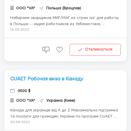
ООО "VA"
Польша (Вроцлав)
Набираем сварщиков МИГ/МАГ из стран снг для работы
в Польше -- ищем работников из Узбекистана,
Азербайджана, Таджикистана, Казахстана --
15-09-2022
Оформляем zezwolenia na pracę typ A (разрешение от
воеводы) -- все документы от фирмы для получения
рабочей визы Требования -- сертификат сварщика л...
Откликнуться
CUAET Рабочая виза в Канаду
3500 $
ООО "VA"
Украина (Киев)
Канада для українців від A до Z Максимальна підтримка
та послуги для громадян України по програмі CUAET
НАША КОМПАНИЯ ДОПОГАЄ -- створити особистий
30-08-2022
кабінет; -- грамотно заповнити анкету для візи на 3