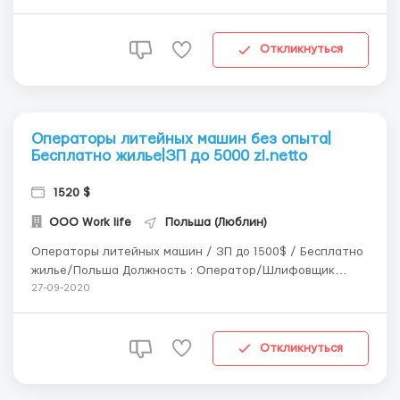
цельным фундуком, ореховой начинкой, карамелью с
оттенком соленого вкуса, ванилью, малиной и вишней в
сочетании с шоколадным кремом). Подробнее о комп...
Откликнуться
Операторы литейных машин без опыта|
Бесплатно жилье|ЗП до 5000 zl.netto
1520 $
ООО Work life
Польша (Люблин)
Операторы литейных машин / ЗП до 1500$ / Бесплатно
жилье/Польша Должность : Оператор/Шлифовщик
Зарплата: Ставка 13,47-18,04 злотых. Нетто
27-09-2020
Проживание: 2 человека в комнате со всеми удобствами.
Открытый набор работников из Украины без опыта
работы на обслуживание литейных машин.С...
Откликнуться