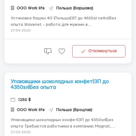
ООО Work life
Польша (Варшава)
Установка башен 4G |Польша|ЗП до 4600zl netto|без
опыта Wavenet - работа для мужчин в
телекоммуникационную компанию,
27-09-2020
специализирующуюся на строительстве башен, для
GSM, UMTS i LTE (4G) связи для разных операторов в
Польше. Нужны Мужчины для установки и монтажа
Откликнуться
башен для тел...
Упаковщики шоколадных конфет|ЗП до
4350зл|Без опыта
1250 $
ООО Work life
Польша (Вроцлав)
Упаковщики шоколадных конфет|ЗП до 4350зл|Без
опыта Требуются работники в компанию Magnat,
которая занимается производством конфет (пралине с
27-09-2020