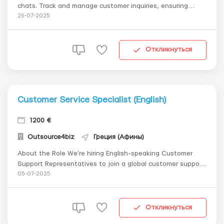
chats. Track and manage customer inquiries, ensuring
seamless support. Professionally handle customer
26-07-2025
complaints and resolve issues efficiently. Share customer
feedback with team leaders to improve service quality.
Work as pa...
Откликнуться
Customer Service Specialist (English)
1200 €
Outsource4biz
Греция (Афины)
About the Role We’re hiring English-speaking Customer
Support Representatives to join a global customer support
operation based in Athens. This is a fantastic opportunity
05-07-2025
to work in a structured, professional environment with
excellent long-term benefits. Key Responsibilities Handle i...
Откликнуться