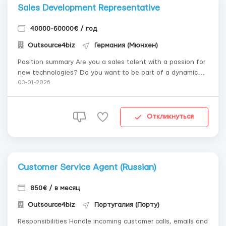
Sales Development Representative
40000-60000€ / год
Outsource4biz
Германия (Мюнхен)
Position summary Are you a sales talent with a passion for
new technologies? Do you want to be part of a dynamic
team and contribute to the growth of an innovative
03-01-2026
company? As an SDR, you'll be the first point of contact
for potential customers and play a key role in driving our
business forw...
Откликнуться
Customer Service Agent (Russian)
850€ / в месяц
Outsource4biz
Португалия (Порту)
Responsibilities Handle incoming customer calls, emails and