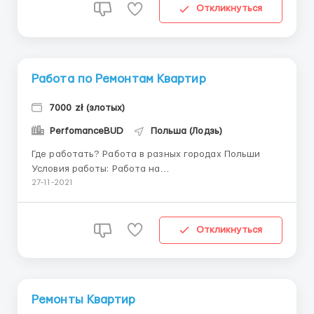
предоставляем и оплачиваем,проживание в хороших
Откликнуться
...
Работа по Ремонтам Квартир
7000 zł (злотых)
PerfomanceBUD
Польша (Лодзь)
Где работать? Работа в разных городах Польши
Условия работы: Работа на
аккорд(сделка),Зарплата зависит от выполненного
27-11-2021
объёма работ,в среднем,5000-7000 тыс/зл График
работы: Пн-Сб. (9-11 часов в день) Обязанности:
Ремонт квартир; Внутренняя отделка Проживание:
Откликнуться
Жил...
Ремонты Квартир