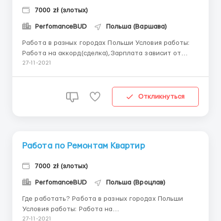
7000 zł (злотых)
PerfomanceBUD
Польша (Варшава)
Работа в разных городах Польши Условия работы:
Работа на аккорд(сделка),Зарплата зависит от
выполненного объёма работ,в среднем,5000-7000
27-11-2021
тыс/зл в месяц Обязанности: -Выполнение работ по
внутренней отделке квартир Проживание: Жилье
предоставляем и оплачиваем,проживание в хороших
Откликнуться
...
Работа по Ремонтам Квартир
7000 zł (злотых)
PerfomanceBUD
Польша (Вроцлав)
Где работать? Работа в разных городах Польши
Условия работы: Работа на
аккорд(сделка),Зарплата зависит от выполненного
27-11-2021