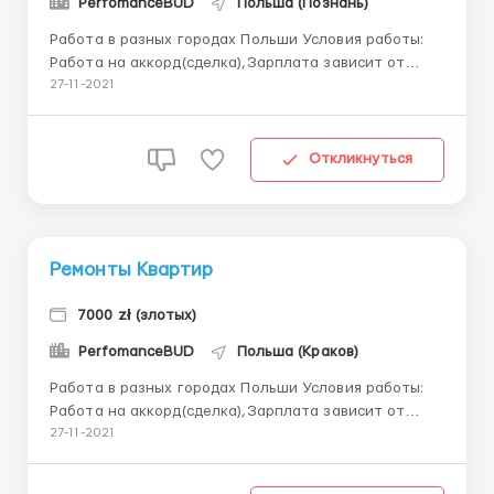
PerfomanceBUD
Польша (Познань)
Работа в разных городах Польши Условия работы:
Работа на аккорд(сделка),Зарплата зависит от
выполненного объёма работ,в среднем,5000-7000
27-11-2021
тыс/зл в месяц Обязанности: -Выполнение работ по
внутренней отделке квартир Проживание: Жилье
предоставляем и оплачиваем,проживание в хороших
Откликнуться
...
Ремонты Квартир
7000 zł (злотых)
PerfomanceBUD
Польша (Краков)
Работа в разных городах Польши Условия работы:
Работа на аккорд(сделка),Зарплата зависит от
выполненного объёма работ,в среднем,5000-7000
27-11-2021
тыс/зл в месяц Обязанности: -Выполнение работ по
внутренней отделке квартир Проживание: Жилье