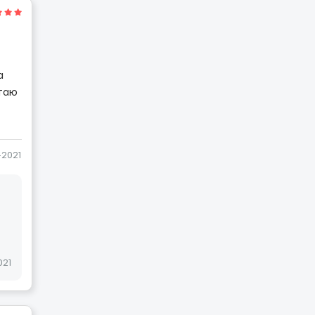
а
стаю
-2021
021