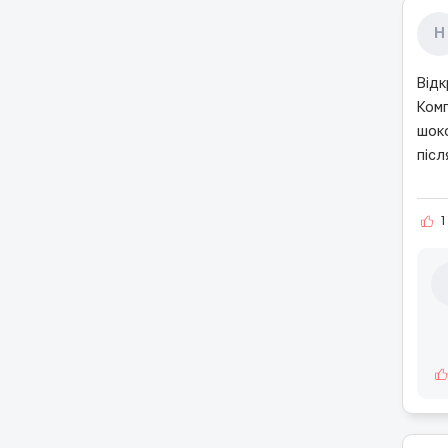
Н
Відк
Комп
шок
післ
1