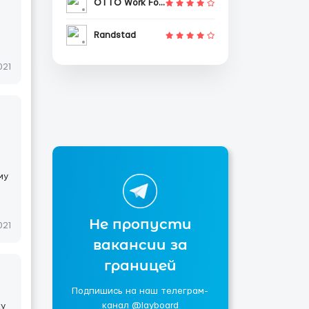
OTTO Work Force
Randstad
021
му
Не пропусти
021
вакансии за
границей
Подпишись на наш телеграм-
канал @layboard
ку