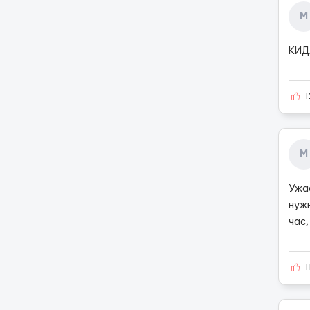
М
КИДА
1
М
Ужа
нуж
час,
1