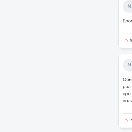
М
Брос
М
Обер
розв
прац
зал