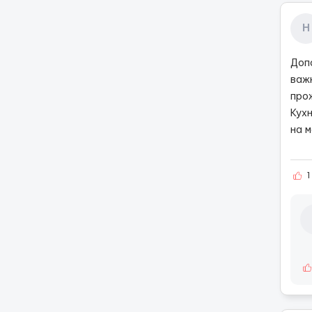
Н
Доп
важк
прож
Кухн
на м
1