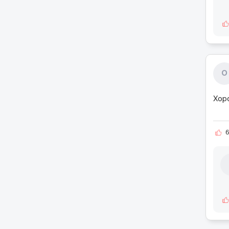
О
Хоро