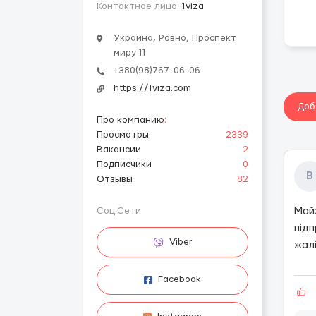
Контактное лицо:
1viza
Украина, Ровно, Проспект
миру 11
+380(98)767-06-06
https://1viza.com
Доб
Про компанию
:
Просмотры
2339
Вакансии
2
Подписчики
0
В
Отзывы
82
Соц.Сети
Майж
підп
Viber
жалі
Facebook