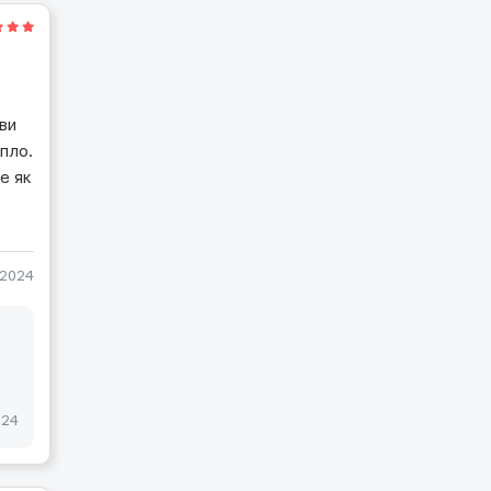
ви
епло.
е як
-2024
024