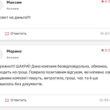
Максим
Аноним
ают на деньги!!!!
9
Ответить
01-07
Марина
Аноним
ежно!!!! ШАХРАЇ! Дана компанія безвідповідальна, обманює,
одить на гроші. Повірила позитивним відгукам, які напевно са
івники компанії і пишуть, витратила, гроші, час та й ще
ишилась без документів.
7
Ответить
21-09