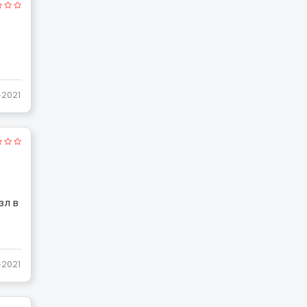
-2021
зл в
-2021