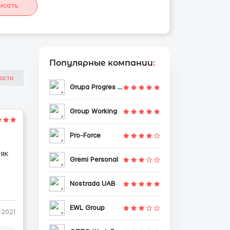
исать
Популярные компании
:
Grupa Progres Sp. z o.o.
Group Working
Pro-Force
 як
Gremi Personal
Nostrada UAB
EWL Group
-2021