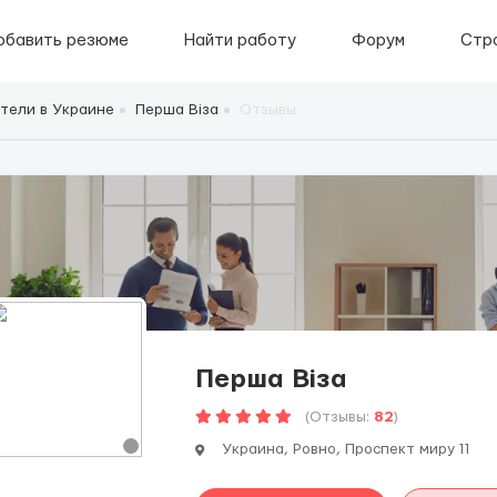
обавить резюме
Найти работу
Форум
Стр
тели в Украине
Перша Віза
Отзывы
Перша Віза
(Отзывы:
82
)
Украина, Ровно, Проспект миру 11