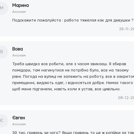
Марина
М
Аноним
Подскажите пожалуйста : работа тяжёлая как для девушки ?
26-11-2
Вова
В
Аноним
Треба швидко все робити, але з часом звикаєш. Я збирав
помідори, там нагинутися не потрібно було, все на твоєму
рівні. Погода на вулиці не залежить на роботу, все в закрито
приміщенні, видають одяг, і відносяться добре. Немає такого
щоб мене підганяли, навіть коли я устав, все цивільно.
08-12-2
Євген
Є
Аноним
30 тис. гривень чи чого? Якщо гривень то це ж копійки за та