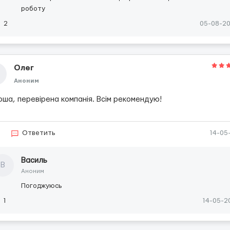
роботу
2
05-08-2
Олег
Аноним
ша, перевірена компанія. Всім рекомендую!
6
Ответить
14-05
Василь
В
Аноним
Погоджуюсь
1
14-05-2