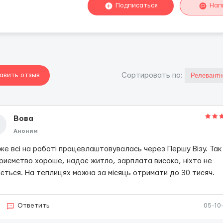
Подписаться
Нап
авить отзыв
Cортировать по:
Вова
Аноним
е всі на роботі працевлаштовувалась через Першу Візу. Так
риємство хороше, надає житло, зарплата висока, ніхто не
ється. На теплицях можна за місяць отримати до 30 тисяч.
Ответить
05-10