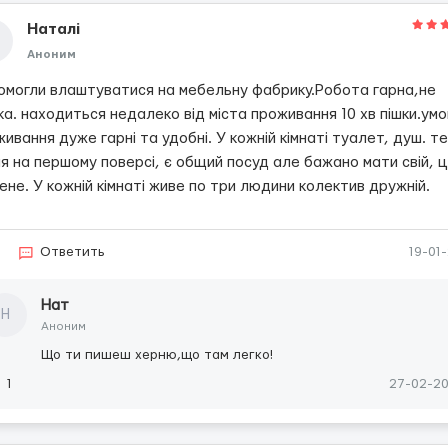
Наталі
Аноним
омогли влаштуватися на мебельну фабрику.Робота гарна,не
а. находиться недалеко від міста проживання 10 хв пішки.умо
ивання дуже гарні та удобні. У кожній кімнаті туалет, душ. т
я на першому поверсі, є общий посуд але бажано мати свій, ц
ене. У кожній кімнаті живе по три людини колектив дружній.
Ответить
19-01
Нат
Н
Аноним
Що ти пишеш херню,що там легко!
1
27-02-2