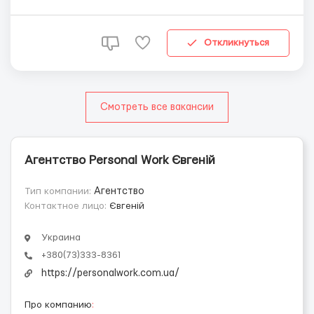
пар до 55 років 🤝 Офіційне працевлаштування 📋
Обов’язки: ▪️ Виготовлення підлоги та ...
Откликнуться
Смотреть все вакансии
Агентство Personal Work Євгеній
Тип компании:
Агентство
Контактное лицо:
Євгеній
Украина
+380(73)333-8361
https://personalwork.com.ua/
Про компанию
: