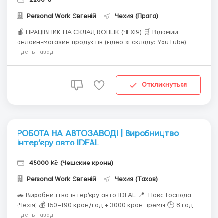
Personal Work Євгеній
Чехия (Прага)
🍎 ПРАЦІВНИК НА СКЛАД ROHLIK (ЧЕХІЯ) 🛒 Відомий
онлайн-магазин продуктів (відео зі складу: YouTube) 💵
ЗП: 170–190 крон/год 💰 77000–99000 грн | 1700–2200€ /
1 день назад
міс 🕒 8–12 год/день | 5–6 днів/тиждень 👩‍🦰 Для жінок
до 45 років 📜 Потрібна чеська віза або біо 🤝 ...
Откликнуться
РОБОТА НА АВТОЗАВОДІ | Виробництво
інтер’єру авто IDEAL
45000 Kč (Чешские кроны)
Personal Work Євгеній
Чехия (Тахов)
🚗 Виробництво інтер’єру авто IDEAL 📍 Нова Господа
(Чехія) 💰 150–190 крон/год + 3000 крон премія 🕒 8 год/
день | 3 зміни (6–14, 14–22, 22–6) 👫 Для жінок, чоловіків,
1 день назад