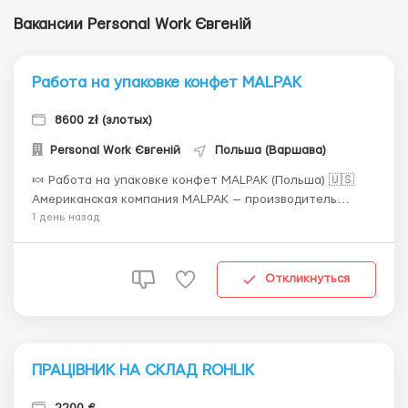
Вакансии Personal Work Євгеній
Работа на упаковке конфет MALPAK
8600 zł (злотых)
Personal Work Євгеній
Польша (Варшава)
🍬 Работа на упаковке конфет MALPAK (Польша) 🇺🇸
Американская компания MALPAK — производитель
шоколада, сладостей и жевательных вкусностей! ✅ Без
1 день назад
опыта | Официальное трудоустройство | Легкая работа
🔹 Основная информация: 💵 З/п от 26.80 до 33.50 зл/
час (нетто) 💰 В среднем 6500–8600 з...
Откликнуться
ПРАЦІВНИК НА СКЛАД ROHLIK
2200 €