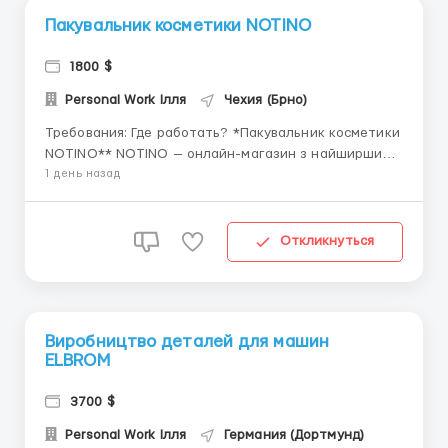
Пакувальник косметики NOTINO
1800 $
Personal Work Ілля
Чехия (Брно)
Требования: Где работать? *Пакувальник косметики
NOTINO** NOTINO — онлайн-магазин з найширшим
асортиментом парфумерії та косметики в Європі. 🗂
1 день назад
**ВИМОГИ** ◈ жінки, чоловіки, пари; ◈ чеська віза/
чисте біо. ◈ вік від 17* до 50 років;
Працевлаштування з 17 рок...
Откликнуться
Виробництво деталей для машин
ELBROM
3700 $
Personal Work Ілля
Германия (Дортмунд)