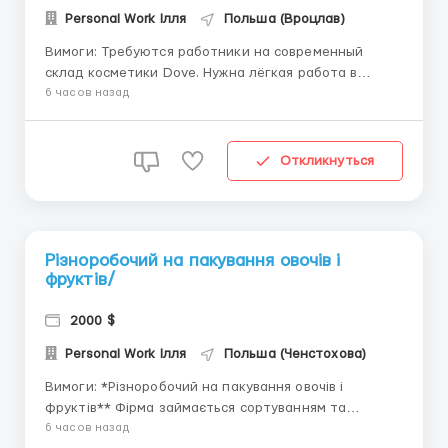
Personal Work Ілля
Польша (Вроцлав)
Вимоги: Требуются работники на современный
склад косметики Dove. Нужна лёгкая работа в
Польше? Тогда эта вакансия подходит именно Вам!
6 часов назад
БЕЗ ЗНАНИЯ ЯЗЫКА И ОПЫТА РАБОТЫ В ДАННОЙ
СФЕРЕ. Контактный номер: +38073-333-83-57
менеджер Илья (Viber, Telegram) Оп...
Откликнуться
Різноробочий на пакування овочів і
фруктів/
2000 $
Personal Work Ілля
Польша (Ченстохова)
Вимоги: *Різноробочий на пакування овочів і
фруктів** Фірма займається сортуванням та
пакуванням фруктів і овочів, які використовуються
6 часов назад