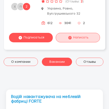
(Отзывы:
2
)
х
n
2
Украина, Ровно,
Вул.грушевського 32
612
3041
2
Подписаться
Написать
О компании
Вакансии
Отзывы
Водій навантажувача на меблевій
фабриці FORTE