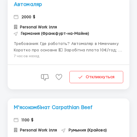
Автомаляр
2000 $
Personal Work Ілля
Германия (Франкфурт-на-Майне)
Требования: Где работать? Автомаляр в Німеччину
Коротко про основне 💵 Заробітна плата 10€/год; 💵
Заробітна плата 1800-2000€/міс (в сер. 70 000-80
7 часов назад
000 грн); 📈 Робота по 180-200 год/міс; 👬 Для
чоловіків 25-45 років; 📜 Біо/Віза/Карта Побуту/ВНЖ
від 10 років/Громадянин ...
Откликнуться
М'ясокомбінат Carpathian Beef
1100 $
Personal Work Ілля
Румыния (Крайова)