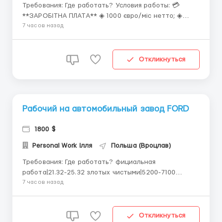
Требования: Где работать? Условия работы: 💳
**ЗАРОБІТНА ПЛАТА** ◈ 1000 євро/міс нетто; ◈
додаткові години оплачуються +100%. 📈 **ГРАФІК
7 часов назад
РОБОТИ** ◈ 1 зміна, по 8 годин (періодично по 10-12
год/день); ◈ 07:00-15:00; ◈ 5-6 днів на тиждень. 📜
**ОБОВ'ЯЗКИ** ◈ ...
Откликнуться
Рабочий на автомобильный завод FORD
1800 $
Personal Work Ілля
Польша (Вроцлав)
Требования: Где работать? фициальная
работа|21.32-25.32 злотых чистыми|5200-7100
злотых\месяц| Высокий заработок| Лёгкая работа|
7 часов назад
Нужна лёгкая и высокооплачиваемая работа в
Польше?Хотите зарабатывать 5000-6200 злотых
чистыми? Легко! Автомобильный завод FORD
Откликнуться