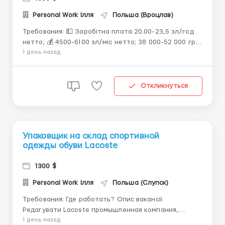
Personal Work Ілля
Польша (Вроцлав)
Требования: 💵 Заробітна плата 20.00-23,5 зл/год
нетто; 💰 4500-6100 зл/міс нетто; 38 000-52 000 грн;
1030-1400$; 📈 Робота по 12 годин в день; 👬 Для
1 день назад
жінок, чоловіків та пар до 50 років; 📜 Біо або “укр.
паспорт+Pesel”; 🤝 Офіційне працевлаштування за
договором Umowa Zle...
Откликнуться
Упаковщик на склад спортивной
одежды обуви Lacoste
1300 $
Personal Work Ілля
Польша (Слупск)
Требования: Где работать? Опис вакансії
Редагувати Lacoste промышленная компания,
специализирующаяся на выпуске спортивной обуви,
1 день назад