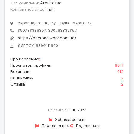
Тип компании:
Агентство
Контактное лицо:
Ілля
Украина, Ровно, Вул.грушевського 32
380733338357, 380733338357.
https://personalwork.com.ua/
ЄДРПОУ: 3394411960
Про компанию
:
Просмотры профиля
3041
Вакансии
612
Подписчики
2
Отзывы
2
На сайте с
09.10.2023
Заблокировать
Пожаловаться
Поделиться