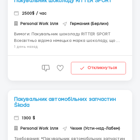
Пакувальник шоколаду RITTER SPORT
2500$ / час
Personal Work Ілля
Германия (Берлин)
Вимоги: Пакувальник шоколаду RITTER SPORT
Всесвітньо відома німецька марка шоколаду, що
випускається кондитерською фабрикою Alfred Ritter
1 день назад
Gmbh & Co. KG. Наразі іде набір на склад сортування
та пакування шоколаду. Коротко про основне 💵
Заробітна плата 11 євро/год нетто; 💰 1...
Откликнуться
Пакувальник автомобільних запчастин
Škoda
1300 $
Personal Work Ілля
Чехия (Усти-над-Лабем)
Требования: *Пакувальник автомобільних запчастин