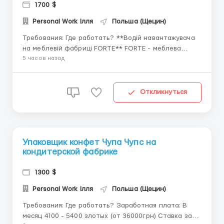
1700 $
Personal Work Ілля
Польша (Щецин)
Требования: Где работать? **Водій навантажувача
на меблевій фабриці FORTE** FORTE - меблева
фабрика. 🗂 **ВИМОГИ** ◈ чоловіки; ◈ вік до 50
5 часов назад
років; ◈ біо або “укр. паспорт+Pesel”; ◈
національність: українці, білоруси, молдавани; ◈ з
UDT. 💳 **ЗАРОБІТНА ПЛАТА** ...
Откликнуться
Упаковщик конфет Чупа Чупс на
кондитерской фабрике
1300 $
Personal Work Ілля
Польша (Щецин)
Требования: Где работать? Заработная плата: В
месяц 4100 - 5400 злотых (от 36000грн) Ставка за