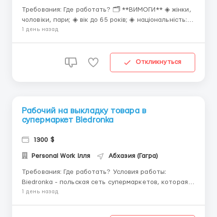
Требования: Где работать? 🗂 **ВИМОГИ** ◈ жінки,
чоловіки, пари; ◈ вік до 65 років; ◈ національність:
українці, молдавани ◈ уважність і гарний зір,
1 день назад
оскільки потрібно виявляти дефекти продукції
деталей. 📈 **ГРАФІК РОБОТИ** ◈ робота з
понеділка по п'ятницю...
Откликнуться
Рабочий на выкладку товара в
супермаркет Biedronka
1300 $
Personal Work Ілля
Абхазия (Гагра)
Требования: Где работать? Условия работы:
Biedronka - польская сеть супермаркетов, которая
присутствует в большинстве городов Польши.
1 день назад
Приглашаются на работу мужчины, женщины,
семейные пары для работы на выкладке и упаковке