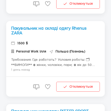
товаров. Звоните – БЕСПЛАТНАЯ консультация! ...
Откликнуться
Пакувальник на складі одягу Rhenus
ZARA
1500 $
Personal Work Ілля
Польша (Познань)
Требования: Где работать? Условия работы: 🗂
**ВИМОГИ** ◈ жінки, чоловіки, пари; ◈ вік до 50
років; ◈ Біо або “укр. паспорт+Pesel” ◈ приймаємо
1 день назад
громадян України, Білорусі, Молдови. 💳
**ЗАРОБІТНА ПЛАТА** ◈ Середня заробітна плата:
3600-6600 zł/міс netto...
Откликнуться