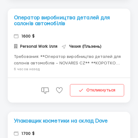
Оператор виробництва деталей для
салонів автомобілів
1600 $
Personal Work Ілля
Чехия (Пльзень)
Требования: **Оператор виробництва деталей для
салонів автомобілів – NOVARES CZ** **КОРОТКО
ПРО ОСНОВНЕ** 💵 Заробітна плата: від 155 крон/
6 часов назад
год 💰 Середня з/п в місяць: 1100-1400€ / 47 000-60
000 грн 📈 Кількість годин: 8-12 год/зміна 👬
Чоловіки та жінки до 55 років 📜 Ч...
Откликнуться
Упаковщик косметики на склад Dove
1700 $