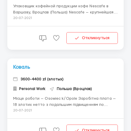
Упаковщик кофейной продукции кофе Nescafe в
Варшаву, Вроцлав (Польша) Nescafe — крупнейшая в
мире торговаямарка растворимого кофе компании
20-07-2021
Nestle. Сейчас идет набор новых сотрудников на
упаковку готовой кофейной продукции на склад в
городе Варшава или Вроцлав (Польша). Средняя
Откликнуться
зароботная...
Коваль
3600-4400 zł (злотых)
Personal Work
Польша (Вроцлав)
Місце роботи — Osowiec k/Opole Заробітна плата —
18 злотих нетто з подальшим підвищенням по
результатах праці до 22 нетто. На початку буде
20-07-2021
випробувальний період з оплатою 16 нетто. Робочий
графік — понеділок-субота, по 8 годин. 200 годин в
місяць. Робота в 3 зміни по черзі. Обов...
Откликнуться