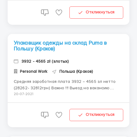
суботу 8 годин. 240-270 годин в місяць. Обов'язки —
робота на верста...
Откликнуться
Упаковщик одежды на склад Puma в
Польшу (Краков)
3932 - 4565 zł (злотых)
Personal Work
Польша (Краков)
Средняя зароботная плата 3932 – 4565 зл нетто
(28262- 32812грн) Важно !!! Выезд на вакансию
только с Украины Puma SE промышленная компания
20-07-2021
Германии, специализирующаяся на выпуске
спортивной обуви, одежды, инвентаря и
парфюмерии под торговой маркой Puma. Тип
Откликнуться
договора Umowa o prace (офици...