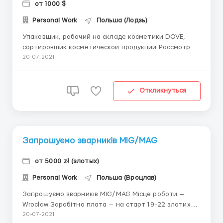
от 1000 $
Personal Work
Польша (Лодзь)
Упаковщик, рабочий на складе косметики DOVE,
сортировщик косметической продукции Рассмотрим
без опыта и знаний языка с ЗП. Склад находится в г.
20-07-2021
Лодзь. Фирма является крупным косметически
аптечных сетей в Европе, которая функционирует в
Германии, Польше, Турции, Чехии, Албании и
Откликнуться
Венгрии (похоже на...
Запрошуємо зварників MIG/MAG
от 5000 zł (злотых)
Personal Work
Польша (Вроцлав)
Запрошуємо зварників MIG/MAG Місце роботи —
Wrocław Заробітна плата — на старт 19-22 злотих
нетто. На початку роботи буде проведено тест. Від
20-07-2021