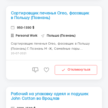
Сортировщик печенья Oreo, фасовщик
в Польшу (Познань)
950-1330 $
Personal Work
Польша (Познань)
Сортировщик печенья Oreo, фасовщик в Польшу
(Познань) Г. Познань М -Ж, Семейные пары
возрастом от 18 лет. Высокооплачиваемая работа
20-07-2021
оплата 14.40 зл. час. 12 час на день 250-300 часов
месяц. Официальное оформления по трудовому
договору «Umowa Zlecenie» Работа только по визе.
Откликнуться
Медиц...
Рабочий на упаковку одеял и подушек
John Cotton во Вроцлав