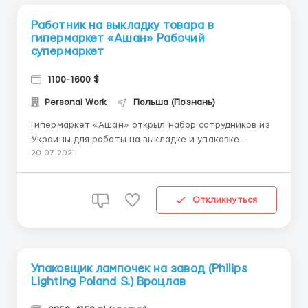
Работник на выкладку товара в
гипермаркет «Ашан» Рабочий
супермаркет
1100-1600 $
Personal Work
Польша (Познань)
Гипермаркет «Ашан» открыл набор сотрудников из
Украины для работы на выкладке и упаковке
товаров. Место роботы: Варшава / Вроцлав /
20-07-2021
Краков / Познань Звоните БЕСПЛАТНАЯ
консультация! Вакансия БЕСПЛАТНАЯ! Оплата труда:
В среднем за месяц: 3800-4600 зл нетто 14.65...
Откликнуться
Упаковщик лампочек на завод (Philips
Lighting Poland S.) Вроцлав