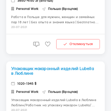
3850-4150 zł (злотых)
Personal Work
Польша (Вроцлав)
Работа в Польше для мужчин, женщин и семейных
пар 18 лет | Без опыта и знания языка | Бесплатное
проживание | Без ночных смен | Бонусы и премии |
20-07-2021
Оформление карты побыта. Philips N.V. —
нидерландская транснациональная компания. Один
из крупнейших в мире производителей
Откликнуться
электрических лампочек...
Упаковщик макаронный изделий Lubella
в Люблине
1020-1345 $
Personal Work
Польша (Вроцлав)
Упаковщик макаронный изделий Lubella в Люблине
Люблин/Работник на упаковку макарон Lubella/
Сидячая работа Бесплатное жилье 1000-1300
20-07-2021