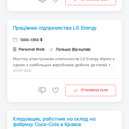
Працівник підприємства LG Energy
1000-1350 $
Personal Work
Польша (Вроцлав)
Монтер електронних компонентів LG Energy Фірма є
одним з найбільших виробників дрібних деталей та
з'єднань для акумуляторів Tesla, BMW, Jaguar.
20-07-2021
Відкриття нової лінії на заводі LG! Оформлення в
офісі у Львові Там підписуємо документи і потім буде
організований транспорт зі Львова на місце о...
Откликнуться
Кладовщик, работник на склад на
фабрику Coca-Cola в Краков