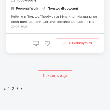
1000-1500 $
Personal Work
Польша (Варшава)
Работа в Польше/Требуются Мужчины, Женщины на
предприятие John Cotton/Проживание Бесплатно/
Ставка 14,60 zl netto/Работа в Польше
20-07-2021
Вроцлав/35000 — 40000 грн мес. Зарплата: ставка
14,60 зл/час нетто сверхурочные +50% к ставке
ночные смены +20% к ставке выходные дни + 100% к
Откликнуться
ставке...
Показать еще
«
2
3
»
1