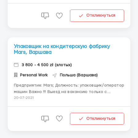
нього залежить початкова ставка. Робочий графік —
понеділок-субота, по 10-12 годин. Від 270 годин в
місяць. Обов'язки — ро...
Откликнуться
Упаковщик на кондитерскую фабрику
Mars, Варшава
3 800 - 4 500 zł (злотых)
Personal Work
Польша (Варшава)
Предприятие: Mars; Должность: упаковщик/оператор
машин Важно !!! Выезд на вакансию только с
Украины Mars, Incorporated - американская
20-07-2021
продовольственная компания. Штаб-квартира - в
городе Маклин, штат Вирджиния, производитель
продуктов питания длительного хранения,
Откликнуться
наиболее известный бл...