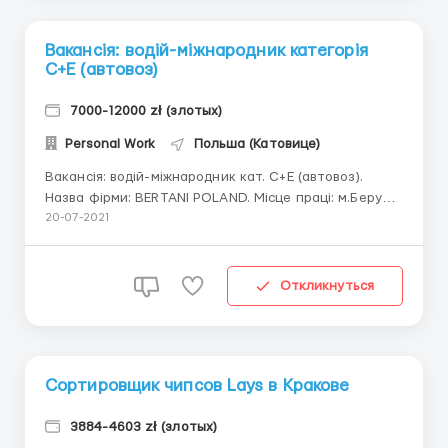
Вакансія: водій-міжнародник категорія
С+Е (автовоз)
7000-12000 zł (злотых)
Personal Work
Польша (Катовице)
Вакансія: водій-міжнародник кат. С+Е (автовоз).
Назва фірми: BERTANI POLAND. Місце праці: м.Берунь.
Вимоги: - чоловіки до 55 років; - досвід водіння на
20-07-2021
категорії С + Е мінімум 1 рік; - досвід водіння по
Європі не обов’язковий. Обов'язки працівника: -
їздити по країнам: Німечч...
Откликнуться
Сортировщик чипсов Lays в Кракове
3884-4603 zł (злотых)