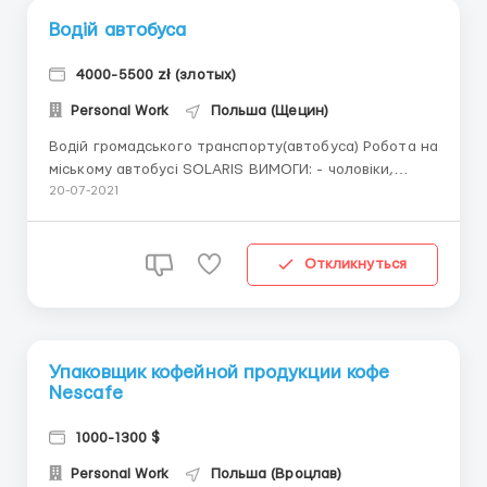
Водій автобуса
4000-5500 zł (злотых)
Personal Work
Польша (Щецин)
Водій громадського транспорту(автобуса) Робота на
міському автобусі SOLARIS ВИМОГИ: - чоловіки,
жінки; - вік 30-55 років; - досвід роботи не менше 2
20-07-2021
років; - права з категорією D (виданими до 08.2008
року); - досвід роботи перевезення людей - не
менше 2 років. ЗАРОБІТНА ПЛАТА: 13 зл / г...
Откликнуться
Упаковщик кофейной продукции кофе
Nescafe
1000-1300 $
Personal Work
Польша (Вроцлав)