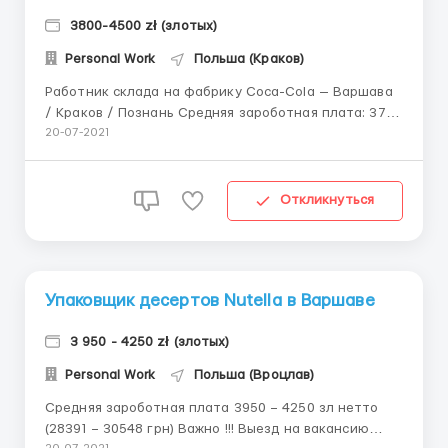
3800-4500 zł (злотых)
Personal Work
Польша (Краков)
Работник склада на фабрику Coca-Cola — Варшава
/ Краков / Познань Средняя зароботная плата: 3780
- 4540 зл нетто (27170– 32632грн); Важно !!! Выезд
20-07-2021
на вакансию только с Украины Зарплата и премии:
Ставка за час — 14,60 злотых (нетто) Премия за
отсутствие прогул...
Откликнуться
Упаковщик десертов Nutella в Варшаве
3 950 - 4250 zł (злотых)
Personal Work
Польша (Вроцлав)
Средняя зароботная плата 3950 – 4250 зл нетто
(28391 – 30548 грн) Важно !!! Выезд на вакансию