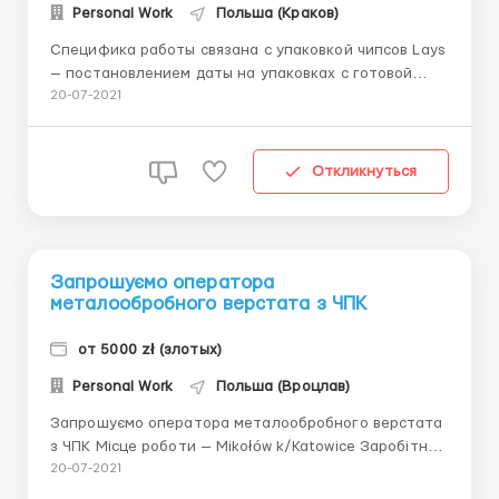
Personal Work
Польша (Краков)
Специфика работы связана с упаковкой чипсов Lays
— постановлением даты на упаковках с готовой
продукцией отделением брака и подготовкой к
20-07-2021
отправке на склад. Средняя зароботная плата 3884
– 4603 зл нетто (27917 – 33085 грн) Важно !!! Выезд
на вакансию только с Украины Работа ...
Откликнуться
Запрошуємо оператора
металообробного верстата з ЧПК
от 5000 zł (злотых)
Personal Work
Польша (Вроцлав)
Запрошуємо оператора металообробного верстата
з ЧПК Місце роботи — Mikołów k/Katowice Заробітна
плата — на старт 20-22 злотих нетто Робочий
20-07-2021
графік — понеділок-пятниця, по 10-12 годин. В