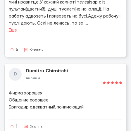
мині нравитце.У кажний комнаті тєлєвізар є із
пультам(цвєтний), душ, туалєт(не на юлиці). На
работу адвозеть і привозеть на бусі.Адежу рабочу і
тухлі дають. Єслі не ленюсь ,то за
...
Еще
5
Ответить
Dumitru Chirnitchi
D
Аноним
Фирма хорошея
Общение хорошее
Бригадир одекватный,понимающий
1
Ответить