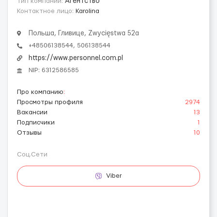
Тип компании:
Агентство
Контактное лицо:
Karolina
Польша, Гливице, Zwycięstwa 52a
+48506138544, 506138544
https://www.personnel.com.pl
NIP: 6312586585
Про компанию
:
Просмотры профиля
2974
Вакансии
13
Подписчики
1
Отзывы
10
Соц.Сети
Viber