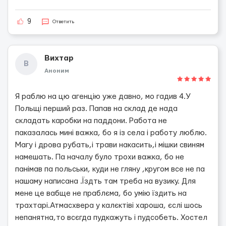
9
Ответить
Вихтар
В
Аноним
Я раблю на цю агенцію уже давно, мо гадив 4.У
Польщі перший раз. Папав на склад де нада
складать каробки на паддони. Работа не
паказалась мині важка, бо я із села і работу люблю.
Магу і дрова рубать,і трави накасить,і мішки свиням
намешать. Па началу було трохи важка, бо не
панімав па польськи, куди не гляну ,кругом все не па
нашаму написана .Їздть там треба на вузику. Для
мене це вабще не праблєма, бо умію їздить на
трахтарі.Атмасхвера у калєктіві хароша, єслі шось
непанятна,то всєгда пудкажуть і пудсобеть. Хостел