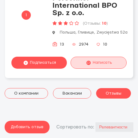
International BPO
Sp. z o.o.
1
(Отзывы:
10
)
Польша, Гливице, Zwycięstwa 52a
13
2974
10
Подписаться
Написать
О компании
Вакансии
Отзывы
Добавить отзыв
Cортировать по: