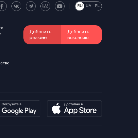
RU
UA
PL
та
Добавить
Добавить
м
резюме
вакансию
и
бства