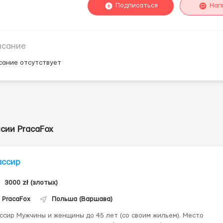
Подписаться
Нап
исание
сание отсутствует
сии PracaFox
ассир
3000 zł (злотых)
PracaFox
Польша (Варшава)
нщины до 45 лет (со своим жильем). Место