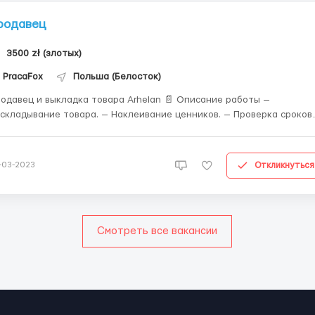
родавец
3500 zł (злотых)
PracaFox
Польша (Белосток)
одавец и выкладка товара Arhelan 📄 Описание работы —
складывание товара. — Наклеивание ценников. — Проверка сроков
дности. — Обслуживание кассового аппарата. — Поддерживание
стоты и порядка в магазине, прием товара. 💸 Зарплата — От 17.90
41 зл. ...
Откликнуться
-03-2023
Смотреть все вакансии