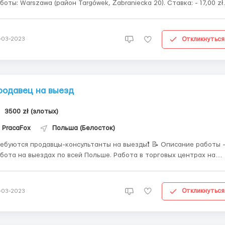
оты: Warszawa (район Targówek, Żabraniecka 20). Ставка: - 17,00 zł
0 zł netto; График работы: - только дневные
ены , с понедельника по пятницу (08:00-16:00)...
Откликнуться
-03-2023
родавец на выезд
3500 zł (злотых)
PracaFox
Польша (Белосток)
ебуются продавцы-консультанты на выезды❗️ 📝 Описание работы 
бота на выездах по всей Польше. Работа в торговых центрах на
травках колбасных изделий. — Привлечение покупателей, умение
одавать. Эффективное и качественное обслуживание клиентов,
ддержание контакта в вежливой ма...
Откликнуться
-03-2023