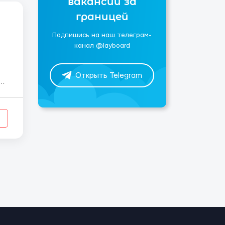
вакансии за
границей
Подпишись на наш телеграм-
канал @layboard
Открыть Telegram
-