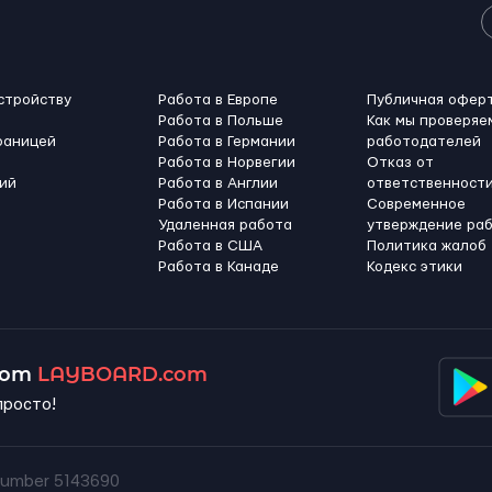
стройству
Работа в Европе
Публичная офер
Работа в Польше
Как мы проверяе
раницей
Работа в Германии
работодателей
Работа в Норвегии
Отказ от
ий
Работа в Англии
ответственност
Работа в Испании
Современное
Удаленная работа
утверждение ра
Работа в США
Политика жалоб
Работа в Канадe
Кодекс этики
 от
LAYBOARD.com
просто!
umber 5143690