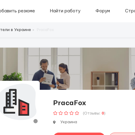
обавить резюме
Найти работу
Форум
Стр
тели в Украине
PracaFox
PracaFox
(Отзывы:
0
)
Украина