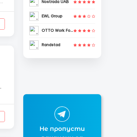
Nostrada UAB
EWL Group
OTTO Work Force
Randstad
—
Не пропусти