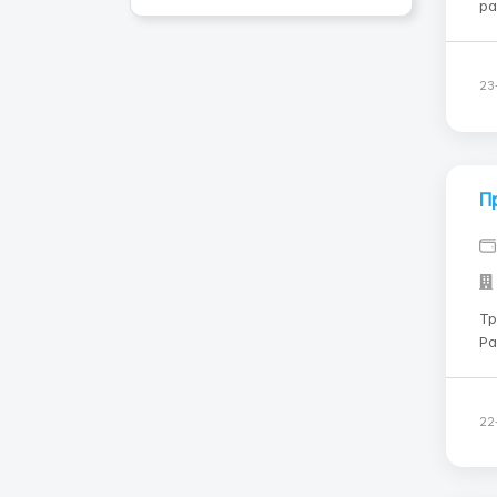
раб
netto; - для студентов-22,8
см
23
П
Тр
Ра
ос
пр
по
22